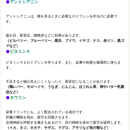
アントシアニン
アントシアニンは、物を見るときに必要な
ロドプシンを作るのに必要で
す。
疲れ目、夜盲症、網膜炎などに効果がありま
す。
（ビルベリー、ブルーベリー、
黒豆、ブ
ドウ、イチゴ、ナス、赤ジソ、黒ゴ
マなど）
ビタミンＡ
ビタミンＡも
ロドプシンを作ります。
また、皮膚や粘膜を健康的に保ちま
す。
不足すると物が見えにくくなったり、
夜盲症になることがあります。
（鶏
レバー、モロヘイヤ、うなぎ、にんじん、ほうれん草、卵やバター乳製
品など）
タウリン
栄養ドリンクにも、よく配合されている成分です。
肝臓の機能を高め、疲労を回復させます。
交感神経を抑制する働きもあるので、
目の神経を休めて疲労を緩和します。
（イカ、タコ、ホタテ、サザエ、マグロ、アサリなど魚介類など）