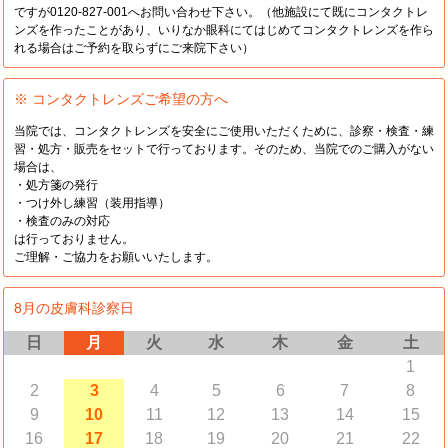
ですが0120-827-001へお問い合わせ下さい。（他施設にて既にコンタクトレ
ンズを作ったことがあり、いりなか眼科にてはじめてコンタクトレンズを作ら
れる場合はご予約を取らずにご来院下さい）
※ コンタクトレンズご希望の方へ
当院では、コンタクトレンズを安全にご使用いただくために、診察・検査・練
習・処方・販売をセットで行っております。そのため、当院でのご購入がない
場合は、
・処方箋の発行
・つけ外し練習（装用指導）
・検査のみの対応
は行っておりません。
ご理解・ご協力をお願いいたします。
8月の皮膚科診察日
日
月
火
水
木
金
土
1
2
3
4
5
6
7
8
9
10
11
12
13
14
15
16
17
18
19
20
21
22