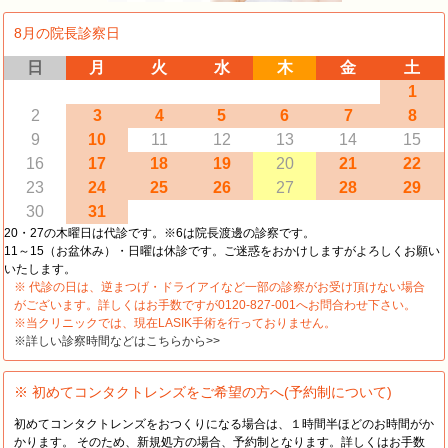
8月の院長診察日
日
月
火
水
木
金
土
1
2
3
4
5
6
7
8
9
10
11
12
13
14
15
16
17
18
19
20
21
22
23
24
25
26
27
28
29
30
31
20・27の木曜日は代診です。※6は院長渡邊の診察です。
11～15（お盆休み）・日曜は休診です。ご迷惑をおかけしますがよろしくお願い
いたします。
※ 代診の日は、逆まつげ・ドライアイなど一部の診察がお受け頂けない場合
がございます。詳しくはお手数ですが0120-827-001へお問合わせ下さい。
※当クリニックでは、現在LASIK手術を行っておりません。
※詳しい診察時間などはこちらから>>
※ 初めてコンタクトレンズをご希望の方へ(予約制について)
初めてコンタクトレンズをおつくりになる場合は、１時間半ほどのお時間がか
かります。 そのため、新規処方の場合、予約制となります。詳しくはお手数