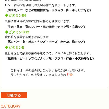
ピント調節機能や瞳孔の光調節作用をサポートします。
（肉や魚レバーなどの動物性食品・
ドジョウ・卵・キャビアなど）
◆
ビタミンB6
眼精疲労や目の炎症に効果があるとされています。
（牛肉・豚肉・鶏のレバー・魚の赤身
・
ナッツ類・玄米
など）
◆
ビタミンＢ12
疲れ眼を改善する働きがあります。
（豚レバー・卵・椎茸・うなぎ・チーズ、わかめ、海苔など）
◆
ビタミンE
血行を促して酸素や栄養を送るので、イキイキと輝く目にします。
（植物油・
ピーナッツなど
ナッツ類・タラコ・
抹茶・小麦胚芽など）
これらは、体の他の部分にも良いものが多いと思います。
夏に向かって、体を整えていきましょうね