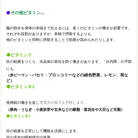
その他ビタミン
脳の指令を身体の末端まで伝えるには、多くのビタミンの働きが
必要です。
それぞれ役割がありますが、
単独で摂取するよりも、
他のビタミンと同時に摂取することで効果が高められたりします。
◆ビタミンＣ
目の粘膜をつくり、水晶体の老化を防ぐ働きがあります。
「白内障」の予防
にも。
パセリ・ブロッコリーなどの緑色野菜、レモン、苺な
（赤ピーマン・
ど）
◆
ビタミン
Ｂ1
視神経の働きを促して
視力の低下を予防します。
（豚肉・うなぎ・小麦胚芽や玄米などの穀類・落花生や大豆など豆類）
◆
ビタミン
Ｂ2
目の粘膜を正常にして機能を活発にします。
目の充血や眼精疲労の改善、