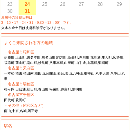
23
24
25
26
27
28
29
30
31
皮膚科の診察日時は
3・10・17・24・31（9:30～12：00）です。
火水木金土日は皮膚科診療がありません。
よくご来院される方の地域
・名古屋市昭和区
伊勝町,上山町,川名本町,川名山町,駒方町,高峯町,滝川町,花見通,隼人町,広路町,
福原町,前山町,南山町,妙見町,八事本町,山里町,山手通,山花町,楽園町,
・名古屋市天白区
一本松,植田,植田南,植田山,音聞山,表台,表山,八幡山,御幸山,八事天道,八事山,八
事
・名古屋市瑞穂区
桜ヶ岡,田辺通,初日町,春山町,松栄町,弥富町,陽明町
・名古屋市千種区
田代町,萩岡町
・その他（昭和区など）
南山,中京,名城,興正寺
駅名