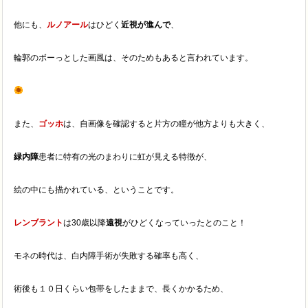
他にも、
ルノアール
はひどく
近視が進んで
、
輪郭のボーっとした画風は、そのためもあると言われています。
また、
ゴッホ
は、自画像を確認すると片方の瞳が他方よりも大きく、
緑内障
患者に特有の光のまわりに虹が見える特徴が、
絵の中にも描かれている、ということです。
レンブラント
は30歳以降
遠視
がひどくなっていったとのこと！
モネの時代は、白内障手術が失敗する確率も高く、
術後も１０日くらい包帯をしたままで、長くかかるため、