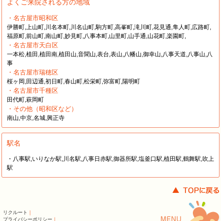
よくご来院される方の地域
・名古屋市昭和区
伊勝町,上山町,川名本町,川名山町,駒方町,高峯町,滝川町,花見通,隼人町,広路町,
福原町,前山町,南山町,妙見町,八事本町,山里町,山手通,山花町,楽園町,
・名古屋市天白区
一本松,植田,植田南,植田山,音聞山,表台,表山,八幡山,御幸山,八事天道,八事山,八
事
・名古屋市瑞穂区
桜ヶ岡,田辺通,初日町,春山町,松栄町,弥富町,陽明町
・名古屋市千種区
田代町,萩岡町
・その他（昭和区など）
南山,中京,名城,興正寺
駅名
・八事駅,いりなか駅,川名駅,八事日赤駅,御器所駅,塩釜口駅,植田駅,鶴舞駅,吹上
駅
リクルート
｜
プライバシーポリシー
｜