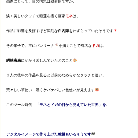
画家にとって、目の病気は致命的ですが、
淡く美しいタッチで睡蓮を描く画家
モネ
は、
作品に影響を及ぼすほど深刻な
白内障
をわずらっていたそうです
その弟子で、主にバレリーナ
を描くことで有名な
ドガ
は、
網膜疾患
にかかり苦しんでいたとのこと
２人の後年の作品を見ると以前のなめらかなタッチと違い、
荒々しい筆使い、濃くケバケバしい色使いが見えます
このツール時代、
「モネとドガの目から見えていた世界」を、
デジタルイメージで作り上げた教授もいるそうです