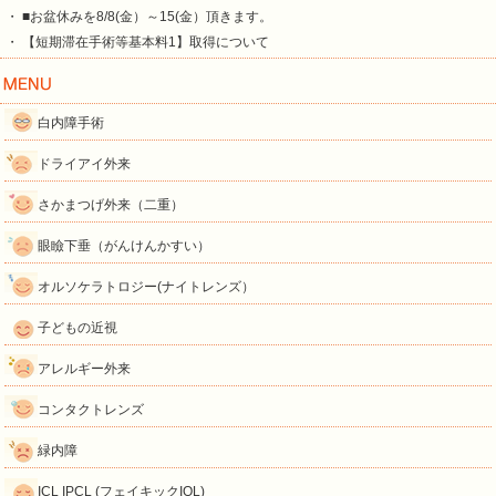
・ ■お盆休みを8/8(金）～15(金）頂きます。
・ 【短期滞在手術等基本料1】取得について
白内障手術
ドライアイ外来
さかまつげ外来（二重）
眼瞼下垂（がんけんかすい）
オルソケラトロジー(ナイトレンズ）
子どもの近視
アレルギー外来
コンタクトレンズ
緑内障
ICL IPCL (フェイキックIOL)