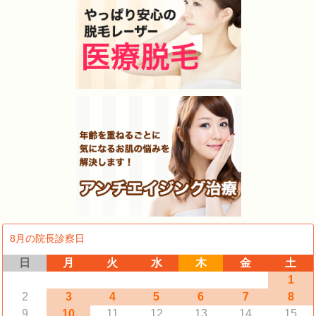
8月の院長診察日
日
月
火
水
木
金
土
1
2
3
4
5
6
7
8
9
10
11
12
13
14
15