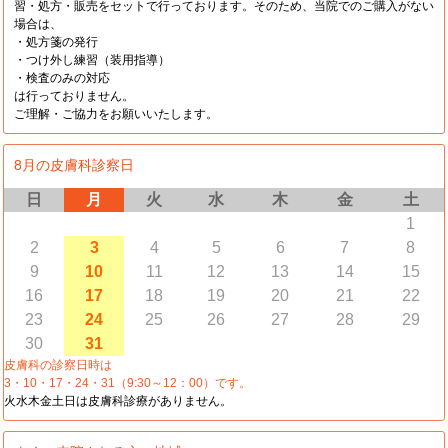
習・処方・販売をセットで行っております。そのため、当院でのご購入がない
場合は、
・処方箋の発行
・つけ外し練習（装用指導）
・検査のみの対応
は行っておりません。
ご理解・ご協力をお願いいたします。
8月の皮膚科診察日
日
月
火
水
木
金
土
1
2
3
4
5
6
7
8
9
10
11
12
13
14
15
16
17
18
19
20
21
22
23
24
25
26
27
28
29
30
31
皮膚科の診察日時は
3・10・17・24・31（9:30～12：00）です。
火水木金土日は皮膚科診療がありません。