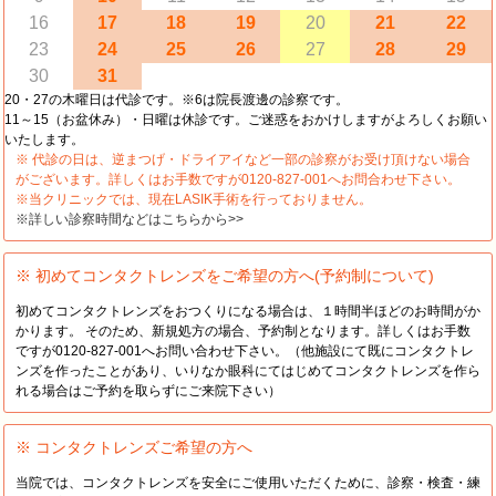
16
17
18
19
20
21
22
23
24
25
26
27
28
29
30
31
20・27の木曜日は代診です。※6は院長渡邊の診察です。
11～15（お盆休み）・日曜は休診です。ご迷惑をおかけしますがよろしくお願い
いたします。
※ 代診の日は、逆まつげ・ドライアイなど一部の診察がお受け頂けない場合
がございます。詳しくはお手数ですが0120-827-001へお問合わせ下さい。
※当クリニックでは、現在LASIK手術を行っておりません。
※詳しい診察時間などはこちらから>>
※ 初めてコンタクトレンズをご希望の方へ(予約制について)
初めてコンタクトレンズをおつくりになる場合は、１時間半ほどのお時間がか
かります。 そのため、新規処方の場合、予約制となります。詳しくはお手数
ですが0120-827-001へお問い合わせ下さい。（他施設にて既にコンタクトレ
ンズを作ったことがあり、いりなか眼科にてはじめてコンタクトレンズを作ら
れる場合はご予約を取らずにご来院下さい）
※ コンタクトレンズご希望の方へ
当院では、コンタクトレンズを安全にご使用いただくために、診察・検査・練