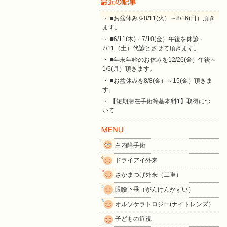
・ ■お盆休みを8/11(火）～8/16(日）頂き
ます。
・ ■6/11(木)・7/10(金）午後を休診・
7/11（土）代診とさせて頂きます。
・ ■年末年始のお休みを12/26(金）午後～
1/5(月）頂きます。
・ ■お盆休みを8/8(金）～15(金）頂きま
す。
・ 【短期滞在手術等基本料1】取得につ
いて
白内障手術
ドライアイ外来
さかまつげ外来（二重）
眼瞼下垂（がんけんかすい）
オルソケラトロジー(ナイトレンズ）
子どもの近視