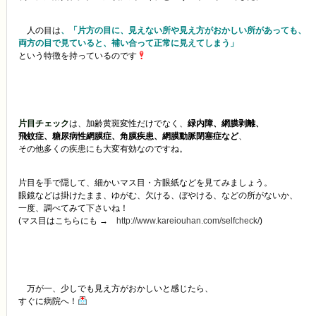
人の目は
、「片方の目に、見えない所や見え方がおかしい所があっても、
両方の目で見ていると、補い合って正常に見えてしまう」
という特徴を持っているのです
片目チェック
は、加齢黄斑変性だけでなく、
緑内障、網膜剥離、
飛蚊症、糖尿病性網膜症、角膜疾患、網膜動脈閉塞症など
、
その他多くの疾患にも大変有効なのですね。
片目を手で隠して、細かいマス目・方眼紙などを見てみましょう。
眼鏡などは掛けたまま、ゆがむ、欠ける、ぼやける、などの所がないか、
一度、調べてみて下さいね！
(マス目はこちらにも →
http://www.kareiouhan.com/selfcheck/
)
万が一、少しでも見え方がおかしいと感じたら、
すぐに病院へ！