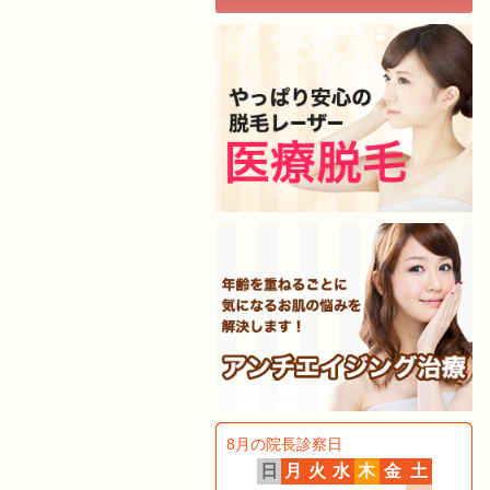
8月の院長診察日
日
月
火
水
木
金
土