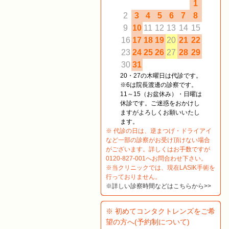
1
2
3
4
5
6
7
8
9
10
11
12
13
14
15
16
17
18
19
20
21
22
23
24
25
26
27
28
29
30
31
20・27の木曜日は代診です。
※6は院長渡邊の診察です。
11～15（お盆休み）・日曜は
休診です。ご迷惑をおかけし
ますがよろしくお願いいたし
ます。
※ 代診の日は、逆まつげ・ドライアイ
など一部の診察がお受け頂けない場合
がございます。詳しくはお手数ですが
0120-827-001へお問合わせ下さい。
※当クリニックでは、現在LASIK手術を
行っておりません。
※詳しい診察時間などはこちらから>>
※ 初めてコンタクトレンズをご希
望の方へ(予約制について)