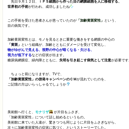
先日９月１２日、
ｉＰＳ細胞から作った目の網膜細胞を人に移植する、
世界初の手術
が行われ、成功しましたね
この手術を受けた患者さんが患っていたのが
「加齢黄斑変性」
という、
目の病気です。
加齢黄斑変性とは、モノを見るときに重要な働きをする網膜の中心の
「黄斑」
という組織が、加齢とともにダメージを受けて変化し、
物がゆがんで見える、視野の中心が暗くなる・欠ける、
視力が低下する
などの症状が出ます。
糖尿病網膜症、緑内障とともに、
失明を引き起こす病気として注意
が必要です
ちょっと前になりますが、TVで、
「加齢黄斑変性」の啓発キャンペーンのＣＭ
が流れていたのを、
ご記憶の方はいらっしゃるでしょうか
美術館へ行くと、
モナリザ
が片目をふさぎ、
「加齢黄斑変性」について話し始めるというもの。
美術館に来ていた人達が、驚きつつも同じように片目をふさぎながら、
次々に加齢黄斑変性の症状に気づく、というストーリーでした。