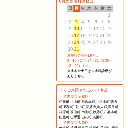
8月の皮膚科診察日
日
月
火
水
木
金
土
1
2
3
4
5
6
7
8
9
10
11
12
13
14
15
16
17
18
19
20
21
22
23
24
25
26
27
28
29
30
31
皮膚科の診察日時は
3・10・17・24・31（9:30～
12：00）です。
火水木金土日は皮膚科診療が
ありません。
よくご来院される方の地域
・名古屋市昭和区
伊勝町,上山町,川名本町,川名山町,駒方
町,高峯町,滝川町,花見通,隼人町,広路町,
福原町,前山町,南山町,妙見町,八事本町,
山里町,山手通,山花町,楽園町,
・名古屋市天白区
一本松,植田,植田南,植田山,音聞山,表台,