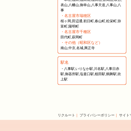
表山,八幡山,御幸山,八事天道,八事山,八
事
・名古屋市瑞穂区
桜ヶ岡,田辺通,初日町,春山町,松栄町,弥
富町,陽明町
・名古屋市千種区
田代町,萩岡町
・その他（昭和区など）
南山,中京,名城,興正寺
駅名
・八事駅,いりなか駅,川名駅,八事日赤
駅,御器所駅,塩釜口駅,植田駅,鶴舞駅,吹
上駅
リクルート
｜
プライバシーポリシー
｜
サイト