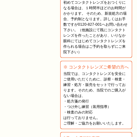
初めてコンタクトレンズをおつくりに
なる場合は、１時間半ほどのお時間が
かかります。 そのため、新規処方の場
合、予約制となります。詳しくはお手
数ですが0120-827-001へお問い合わせ
下さい。（他施設にて既にコンタクト
レンズを作ったことがあり、いりなか
眼科にてはじめてコンタクトレンズを
作られる場合はご予約を取らずにご来
院下さい）
※ コンタクトレンズご希望の方へ
当院では、コンタクトレンズを安全に
ご使用いただくために、診察・検査・
練習・処方・販売をセットで行ってお
ります。そのため、当院でのご購入が
ない場合は、
・処方箋の発行
・つけ外し練習（装用指導）
・検査のみの対応
は行っておりません。
ご理解・ご協力をお願いいたします。