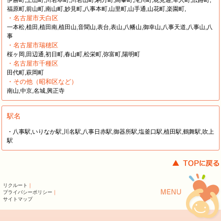
伊勝町,上山町,川名本町,川名山町,駒方町,高峯町,滝川町,花見通,隼人町,広路町,
福原町,前山町,南山町,妙見町,八事本町,山里町,山手通,山花町,楽園町,
・名古屋市天白区
一本松,植田,植田南,植田山,音聞山,表台,表山,八幡山,御幸山,八事天道,八事山,八
事
・名古屋市瑞穂区
桜ヶ岡,田辺通,初日町,春山町,松栄町,弥富町,陽明町
・名古屋市千種区
田代町,萩岡町
・その他（昭和区など）
南山,中京,名城,興正寺
駅名
・八事駅,いりなか駅,川名駅,八事日赤駅,御器所駅,塩釜口駅,植田駅,鶴舞駅,吹上
駅
リクルート
｜
プライバシーポリシー
｜
サイトマップ