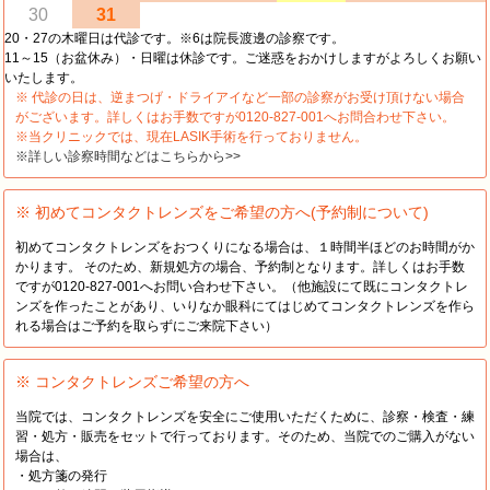
30
31
20・27の木曜日は代診です。※6は院長渡邊の診察です。
11～15（お盆休み）・日曜は休診です。ご迷惑をおかけしますがよろしくお願い
いたします。
※ 代診の日は、逆まつげ・ドライアイなど一部の診察がお受け頂けない場合
がございます。詳しくはお手数ですが0120-827-001へお問合わせ下さい。
※当クリニックでは、現在LASIK手術を行っておりません。
※詳しい診察時間などはこちらから>>
※ 初めてコンタクトレンズをご希望の方へ(予約制について)
初めてコンタクトレンズをおつくりになる場合は、１時間半ほどのお時間がか
かります。 そのため、新規処方の場合、予約制となります。詳しくはお手数
ですが0120-827-001へお問い合わせ下さい。（他施設にて既にコンタクトレ
ンズを作ったことがあり、いりなか眼科にてはじめてコンタクトレンズを作ら
れる場合はご予約を取らずにご来院下さい）
※ コンタクトレンズご希望の方へ
当院では、コンタクトレンズを安全にご使用いただくために、診察・検査・練
習・処方・販売をセットで行っております。そのため、当院でのご購入がない
場合は、
・処方箋の発行