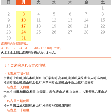
日
月
火
水
木
金
土
1
2
3
4
5
6
7
8
9
10
11
12
13
14
15
16
17
18
19
20
21
22
23
24
25
26
27
28
29
30
31
皮膚科の診察日時は
3・10・17・24・31（9:30～12：00）です。
火水木金土日は皮膚科診療がありません。
よくご来院される方の地域
・名古屋市昭和区
伊勝町,上山町,川名本町,川名山町,駒方町,高峯町,滝川町,花見通,隼人町,広路町,
福原町,前山町,南山町,妙見町,八事本町,山里町,山手通,山花町,楽園町,
・名古屋市天白区
一本松,植田,植田南,植田山,音聞山,表台,表山,八幡山,御幸山,八事天道,八事山,八
事
・名古屋市瑞穂区
桜ヶ岡,田辺通,初日町,春山町,松栄町,弥富町,陽明町
・名古屋市千種区