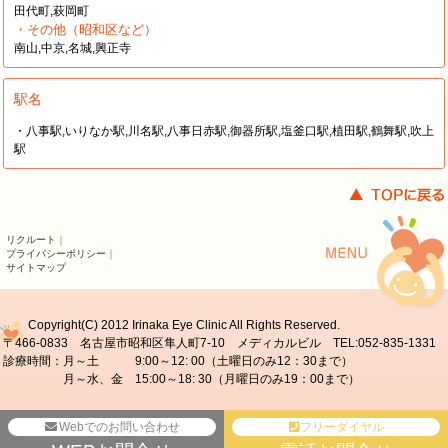
田代町,萩岡町
・その他（昭和区など）
南山,中京,名城,興正寺
駅名
・八事駅,いりなか駅,川名駅,八事日赤駅,御器所駅,塩釜口駅,植田駅,鶴舞駅,吹上
駅
リクルート
｜
プライバシーポリシー
｜
サイトマップ
Copyright(C) 2012 Irinaka Eye Clinic All Rights Reserved.
〒466-0833 名古屋市昭和区隼人町7-10 メディカルビル TEL:052-835-1331
診療時間：月～土 9:00～12: 00（土曜日のみ12：30まで）
月～水、金 15:00～18: 30（月曜日のみ19：00まで）
Webでのお問い合わせ
フリーダイヤル