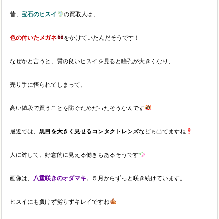
昔、
宝石のヒスイ
の買取人は、
色の付いたメガネ
をかけていたんだそうです！
なぜかと言うと、質の良いヒスイを見ると瞳孔が大きくなり、
売り手に悟られてしまって、
高い値段で買うことを防ぐためだったそうなんです
最近では、
黒目を大きく見せるコンタクトレンズ
なども出てますね
人に対して、好意的に見える働きもあるそうです
画像は、
八重咲きのオダマキ
。５月からずっと咲き続けています。
ヒスイにも負けず劣らずキレイですね