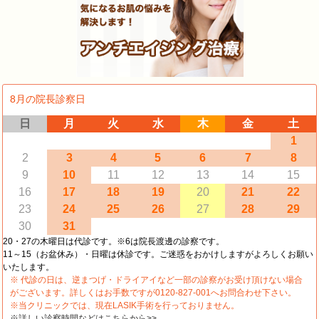
8月の院長診察日
日
月
火
水
木
金
土
1
2
3
4
5
6
7
8
9
10
11
12
13
14
15
16
17
18
19
20
21
22
23
24
25
26
27
28
29
30
31
20・27の木曜日は代診です。※6は院長渡邊の診察です。
11～15（お盆休み）・日曜は休診です。ご迷惑をおかけしますがよろしくお願い
いたします。
※ 代診の日は、逆まつげ・ドライアイなど一部の診察がお受け頂けない場合
がございます。詳しくはお手数ですが0120-827-001へお問合わせ下さい。
※当クリニックでは、現在LASIK手術を行っておりません。
※詳しい診察時間などはこちらから>>