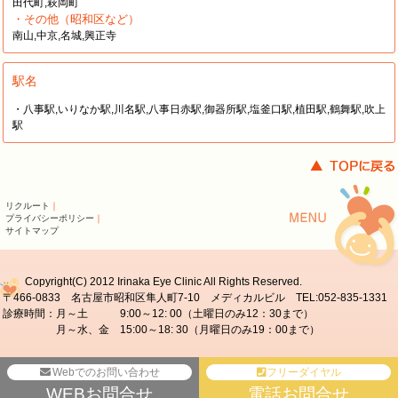
田代町,萩岡町
・その他（昭和区など）
南山,中京,名城,興正寺
駅名
・八事駅,いりなか駅,川名駅,八事日赤駅,御器所駅,塩釜口駅,植田駅,鶴舞駅,吹上
駅
リクルート
｜
プライバシーポリシー
｜
サイトマップ
Copyright(C) 2012 Irinaka Eye Clinic All Rights Reserved.
〒466-0833 名古屋市昭和区隼人町7-10 メディカルビル TEL:052-835-1331
診療時間：月～土 9:00～12: 00（土曜日のみ12：30まで）
月～水、金 15:00～18: 30（月曜日のみ19：00まで）
Webでのお問い合わせ
フリーダイヤル
WEBお問合せ
電話お問合せ