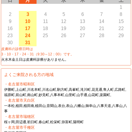
日
月
火
水
木
金
土
1
2
3
4
5
6
7
8
9
10
11
12
13
14
15
16
17
18
19
20
21
22
23
24
25
26
27
28
29
30
31
皮膚科の診察日時は
3・10・17・24・31（9:30～12：00）です。
火水木金土日は皮膚科診療がありません。
よくご来院される方の地域
・名古屋市昭和区
伊勝町,上山町,川名本町,川名山町,駒方町,高峯町,滝川町,花見通,隼人町,広路町,
福原町,前山町,南山町,妙見町,八事本町,山里町,山手通,山花町,楽園町,
・名古屋市天白区
一本松,植田,植田南,植田山,音聞山,表台,表山,八幡山,御幸山,八事天道,八事山,八
事
・名古屋市瑞穂区
桜ヶ岡,田辺通,初日町,春山町,松栄町,弥富町,陽明町
・名古屋市千種区