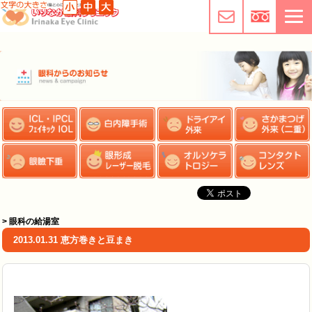
> 眼科の給湯室
2013.01.31 恵方巻きと豆まき