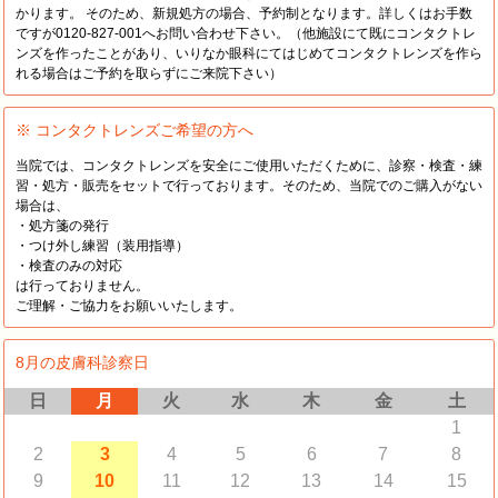
かります。 そのため、新規処方の場合、予約制となります。詳しくはお手数
ですが0120-827-001へお問い合わせ下さい。（他施設にて既にコンタクトレ
ンズを作ったことがあり、いりなか眼科にてはじめてコンタクトレンズを作ら
れる場合はご予約を取らずにご来院下さい）
※ コンタクトレンズご希望の方へ
当院では、コンタクトレンズを安全にご使用いただくために、診察・検査・練
習・処方・販売をセットで行っております。そのため、当院でのご購入がない
場合は、
・処方箋の発行
・つけ外し練習（装用指導）
・検査のみの対応
は行っておりません。
ご理解・ご協力をお願いいたします。
8月の皮膚科診察日
日
月
火
水
木
金
土
1
2
3
4
5
6
7
8
9
10
11
12
13
14
15