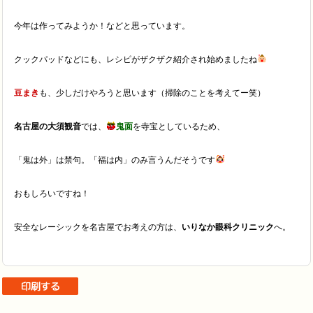
今年は作ってみようか！などと思っています。
クックパッドなどにも、レシピがザクザク紹介され始めましたね
豆まき
も、少しだけやろうと思います（掃除のことを考えてー笑）
名古屋の大須観音
では、
鬼面
を寺宝としているため、
「鬼は外」は禁句。「福は内」のみ言うんだそうです
おもしろいですね！
安全なレーシックを名古屋でお考えの方は、
いりなか眼科クリニック
へ。