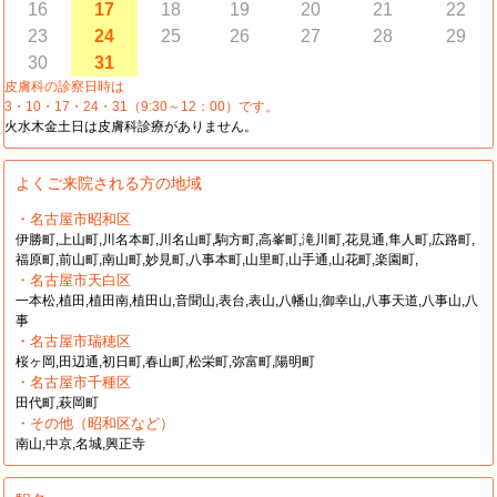
16
17
18
19
20
21
22
23
24
25
26
27
28
29
30
31
皮膚科の診察日時は
3・10・17・24・31（9:30～12：00）です。
火水木金土日は皮膚科診療がありません。
よくご来院される方の地域
・名古屋市昭和区
伊勝町,上山町,川名本町,川名山町,駒方町,高峯町,滝川町,花見通,隼人町,広路町,
福原町,前山町,南山町,妙見町,八事本町,山里町,山手通,山花町,楽園町,
・名古屋市天白区
一本松,植田,植田南,植田山,音聞山,表台,表山,八幡山,御幸山,八事天道,八事山,八
事
・名古屋市瑞穂区
桜ヶ岡,田辺通,初日町,春山町,松栄町,弥富町,陽明町
・名古屋市千種区
田代町,萩岡町
・その他（昭和区など）
南山,中京,名城,興正寺