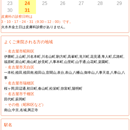
23
24
25
26
27
28
29
30
31
皮膚科の診察日時は
3・10・17・24・31（9:30～12：00）です。
火水木金土日は皮膚科診療がありません。
よくご来院される方の地域
・名古屋市昭和区
伊勝町,上山町,川名本町,川名山町,駒方町,高峯町,滝川町,花見通,隼人町,広路町,
福原町,前山町,南山町,妙見町,八事本町,山里町,山手通,山花町,楽園町,
・名古屋市天白区
一本松,植田,植田南,植田山,音聞山,表台,表山,八幡山,御幸山,八事天道,八事山,八
事
・名古屋市瑞穂区
桜ヶ岡,田辺通,初日町,春山町,松栄町,弥富町,陽明町
・名古屋市千種区
田代町,萩岡町
・その他（昭和区など）
南山,中京,名城,興正寺
駅名