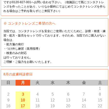
ですが0120-827-001へお問い合わせ下さい。（他施設にて既にコンタクトレ
ンズを作ったことがあり、いりなか眼科にてはじめてコンタクトレンズを作ら
れる場合はご予約を取らずにご来院下さい）
※ コンタクトレンズご希望の方へ
当院では、コンタクトレンズを安全にご使用いただくために、診察・検査・練
習・処方・販売をセットで行っております。そのため、当院でのご購入がない
場合は、
・処方箋の発行
・つけ外し練習（装用指導）
・検査のみの対応
は行っておりません。
ご理解・ご協力をお願いいたします。
8月の皮膚科診察日
日
月
火
水
木
金
土
1
2
3
4
5
6
7
8
9
10
11
12
13
14
15
16
17
18
19
20
21
22