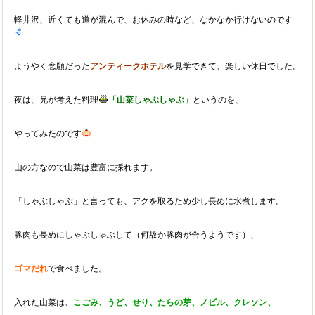
軽井沢、近くても道が混んで、お休みの時など、なかなか行けないのです
ようやく念願だった
アンティークホテル
を見学できて、楽しい休日でした。
夜は、兄が考えた料理
「山菜しゃぶしゃぶ」
というのを、
やってみたのです
山の方なので山菜は豊富に採れます。
「しゃぶしゃぶ」と言っても、アクを取るため少し長めに水煮します。
豚肉も長めにしゃぶしゃぶして（何故か豚肉が合うようです）、
ゴマだれ
で食べました。
入れた山菜は、
こごみ、うど、せり、たらの芽、ノビル、クレソン、