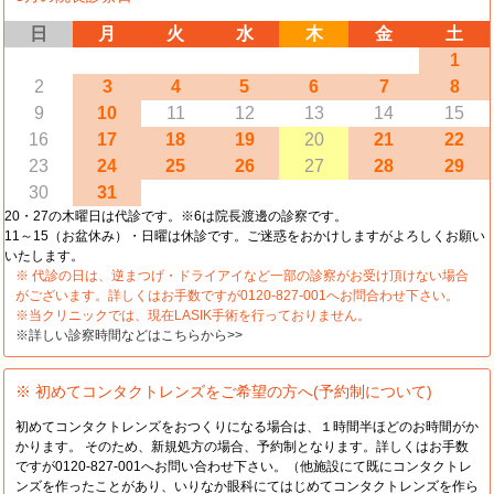
日
月
火
水
木
金
土
1
2
3
4
5
6
7
8
9
10
11
12
13
14
15
16
17
18
19
20
21
22
23
24
25
26
27
28
29
30
31
20・27の木曜日は代診です。※6は院長渡邊の診察です。
11～15（お盆休み）・日曜は休診です。ご迷惑をおかけしますがよろしくお願い
いたします。
※ 代診の日は、逆まつげ・ドライアイなど一部の診察がお受け頂けない場合
がございます。詳しくはお手数ですが0120-827-001へお問合わせ下さい。
※当クリニックでは、現在LASIK手術を行っておりません。
※詳しい診察時間などはこちらから>>
※ 初めてコンタクトレンズをご希望の方へ(予約制について)
初めてコンタクトレンズをおつくりになる場合は、１時間半ほどのお時間がか
かります。 そのため、新規処方の場合、予約制となります。詳しくはお手数
ですが0120-827-001へお問い合わせ下さい。（他施設にて既にコンタクトレ
ンズを作ったことがあり、いりなか眼科にてはじめてコンタクトレンズを作ら