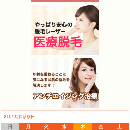
8月の院長診察日
日
月
火
水
木
金
土