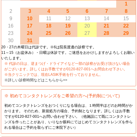
1
2
3
4
5
6
7
8
9
10
11
12
13
14
15
16
17
18
19
20
21
22
23
24
25
26
27
28
29
30
31
20・27の木曜日は代診です。※6は院長渡邊の診察です。
11～15（お盆休み）・日曜は休診です。ご迷惑をおかけしますがよろしくお願い
いたします。
※ 代診の日は、逆まつげ・ドライアイなど一部の診察がお受け頂けない場合
がございます。詳しくはお手数ですが0120-827-001へお問合わせ下さい。
※当クリニックでは、現在LASIK手術を行っておりません。
※詳しい診察時間などはこちらから>>
※ 初めてコンタクトレンズをご希望の方へ(予約制について)
初めてコンタクトレンズをおつくりになる場合は、１時間半ほどのお時間がか
かります。 そのため、新規処方の場合、予約制となります。詳しくはお手数
ですが0120-827-001へお問い合わせ下さい。（他施設にて既にコンタクトレ
ンズを作ったことがあり、いりなか眼科にてはじめてコンタクトレンズを作ら
れる場合はご予約を取らずにご来院下さい）