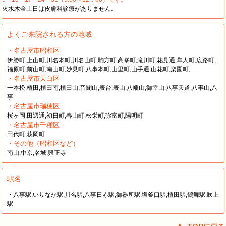
火水木金土日は皮膚科診療がありません。
よくご来院される方の地域
・名古屋市昭和区
伊勝町,上山町,川名本町,川名山町,駒方町,高峯町,滝川町,花見通,隼人町,広路町,
福原町,前山町,南山町,妙見町,八事本町,山里町,山手通,山花町,楽園町,
・名古屋市天白区
一本松,植田,植田南,植田山,音聞山,表台,表山,八幡山,御幸山,八事天道,八事山,八
事
・名古屋市瑞穂区
桜ヶ岡,田辺通,初日町,春山町,松栄町,弥富町,陽明町
・名古屋市千種区
田代町,萩岡町
・その他（昭和区など）
南山,中京,名城,興正寺
駅名
・八事駅,いりなか駅,川名駅,八事日赤駅,御器所駅,塩釜口駅,植田駅,鶴舞駅,吹上
駅