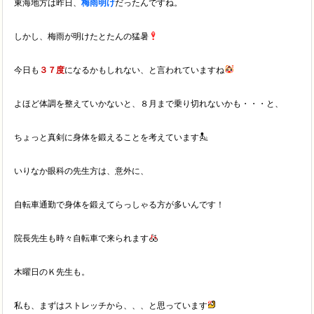
東海地方は昨日、
梅雨明け
だったんですね。
しかし、梅雨が明けたとたんの猛暑
今日も
３７度
になるかもしれない、と言われていますね
よほど体調を整えていかないと、８月まで乗り切れないかも・・・と、
ちょっと真剣に身体を鍛えることを考えています
いりなか眼科の先生方は、意外に、
自転車通勤で身体を鍛えてらっしゃる方が多いんです！
院長先生も時々自転車で来られます
木曜日のＫ先生も。
私も、まずはストレッチから、、、と思っています