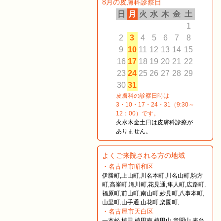
8月の皮膚科診察日
日
月
火
水
木
金
土
1
2
3
4
5
6
7
8
9
10
11
12
13
14
15
16
17
18
19
20
21
22
23
24
25
26
27
28
29
30
31
皮膚科の診察日時は
3・10・17・24・31（9:30～
12：00）です。
火水木金土日は皮膚科診療が
ありません。
よくご来院される方の地域
・名古屋市昭和区
伊勝町,上山町,川名本町,川名山町,駒方
町,高峯町,滝川町,花見通,隼人町,広路町,
福原町,前山町,南山町,妙見町,八事本町,
山里町,山手通,山花町,楽園町,
・名古屋市天白区
一本松,植田,植田南,植田山,音聞山,表台,