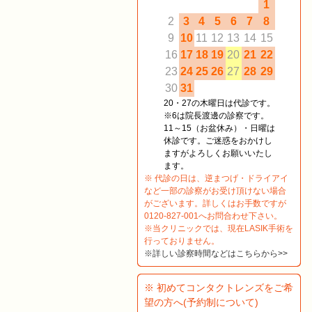
1
2
3
4
5
6
7
8
9
10
11
12
13
14
15
16
17
18
19
20
21
22
23
24
25
26
27
28
29
30
31
20・27の木曜日は代診です。
※6は院長渡邊の診察です。
11～15（お盆休み）・日曜は
休診です。ご迷惑をおかけし
ますがよろしくお願いいたし
ます。
※ 代診の日は、逆まつげ・ドライアイ
など一部の診察がお受け頂けない場合
がございます。詳しくはお手数ですが
0120-827-001へお問合わせ下さい。
※当クリニックでは、現在LASIK手術を
行っておりません。
※詳しい診察時間などはこちらから>>
※ 初めてコンタクトレンズをご希
望の方へ(予約制について)