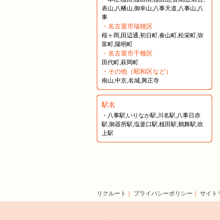
表山,八幡山,御幸山,八事天道,八事山,八
事
・名古屋市瑞穂区
桜ヶ岡,田辺通,初日町,春山町,松栄町,弥
富町,陽明町
・名古屋市千種区
田代町,萩岡町
・その他（昭和区など）
南山,中京,名城,興正寺
駅名
・八事駅,いりなか駅,川名駅,八事日赤
駅,御器所駅,塩釜口駅,植田駅,鶴舞駅,吹
上駅
リクルート
｜
プライバシーポリシー
｜
サイト