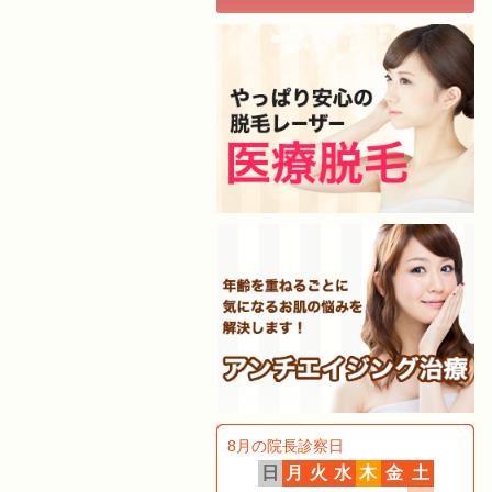
8月の院長診察日
日
月
火
水
木
金
土