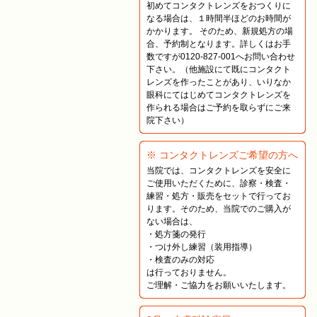
初めてコンタクトレンズをおつくりに
なる場合は、１時間半ほどのお時間が
かかります。 そのため、新規処方の場
合、予約制となります。詳しくはお手
数ですが0120-827-001へお問い合わせ
下さい。（他施設にて既にコンタクト
レンズを作ったことがあり、いりなか
眼科にてはじめてコンタクトレンズを
作られる場合はご予約を取らずにご来
院下さい）
※ コンタクトレンズご希望の方へ
当院では、コンタクトレンズを安全に
ご使用いただくために、診察・検査・
練習・処方・販売をセットで行ってお
ります。そのため、当院でのご購入が
ない場合は、
・処方箋の発行
・つけ外し練習（装用指導）
・検査のみの対応
は行っておりません。
ご理解・ご協力をお願いいたします。