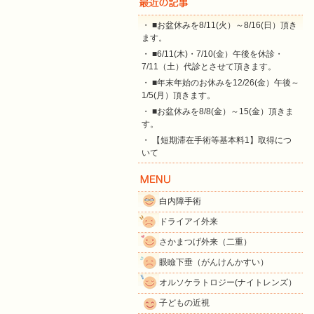
・ ■お盆休みを8/11(火）～8/16(日）頂き
ます。
・ ■6/11(木)・7/10(金）午後を休診・
7/11（土）代診とさせて頂きます。
・ ■年末年始のお休みを12/26(金）午後～
1/5(月）頂きます。
・ ■お盆休みを8/8(金）～15(金）頂きま
す。
・ 【短期滞在手術等基本料1】取得につ
いて
白内障手術
ドライアイ外来
さかまつげ外来（二重）
眼瞼下垂（がんけんかすい）
オルソケラトロジー(ナイトレンズ）
子どもの近視