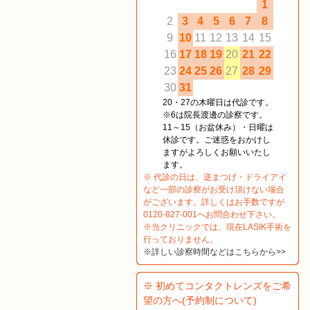
1
2
3
4
5
6
7
8
9
10
11
12
13
14
15
16
17
18
19
20
21
22
23
24
25
26
27
28
29
30
31
20・27の木曜日は代診です。
※6は院長渡邊の診察です。
11～15（お盆休み）・日曜は
休診です。ご迷惑をおかけし
ますがよろしくお願いいたし
ます。
※ 代診の日は、逆まつげ・ドライアイ
など一部の診察がお受け頂けない場合
がございます。詳しくはお手数ですが
0120-827-001へお問合わせ下さい。
※当クリニックでは、現在LASIK手術を
行っておりません。
※詳しい診察時間などはこちらから>>
※ 初めてコンタクトレンズをご希
望の方へ(予約制について)