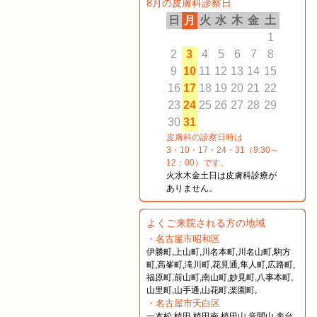
8月の皮膚科診察日
日
月
火
水
木
金
土
1
2
3
4
5
6
7
8
9
10
11
12
13
14
15
16
17
18
19
20
21
22
23
24
25
26
27
28
29
30
31
皮膚科の診察日時は
3・10・17・24・31（9:30～
12：00）です。
火水木金土日は皮膚科診療が
ありません。
よくご来院される方の地域
・名古屋市昭和区
伊勝町,上山町,川名本町,川名山町,駒方
町,高峯町,滝川町,花見通,隼人町,広路町,
福原町,前山町,南山町,妙見町,八事本町,
山里町,山手通,山花町,楽園町,
・名古屋市天白区
一本松,植田,植田南,植田山,音聞山,表台,