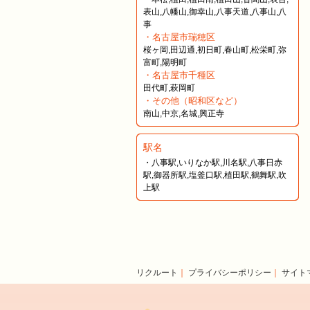
表山,八幡山,御幸山,八事天道,八事山,八
事
・名古屋市瑞穂区
桜ヶ岡,田辺通,初日町,春山町,松栄町,弥
富町,陽明町
・名古屋市千種区
田代町,萩岡町
・その他（昭和区など）
南山,中京,名城,興正寺
駅名
・八事駅,いりなか駅,川名駅,八事日赤
駅,御器所駅,塩釜口駅,植田駅,鶴舞駅,吹
上駅
リクルート
｜
プライバシーポリシー
｜
サイト