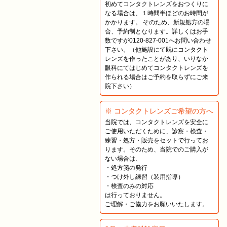
初めてコンタクトレンズをおつくりに
なる場合は、１時間半ほどのお時間が
かかります。 そのため、新規処方の場
合、予約制となります。詳しくはお手
数ですが0120-827-001へお問い合わせ
下さい。（他施設にて既にコンタクト
レンズを作ったことがあり、いりなか
眼科にてはじめてコンタクトレンズを
作られる場合はご予約を取らずにご来
院下さい）
※ コンタクトレンズご希望の方へ
当院では、コンタクトレンズを安全に
ご使用いただくために、診察・検査・
練習・処方・販売をセットで行ってお
ります。そのため、当院でのご購入が
ない場合は、
・処方箋の発行
・つけ外し練習（装用指導）
・検査のみの対応
は行っておりません。
ご理解・ご協力をお願いいたします。