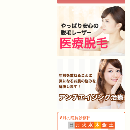
8月の院長診察日
日
月
火
水
木
金
土