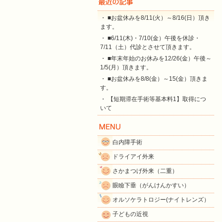
・ ■お盆休みを8/11(火）～8/16(日）頂き
ます。
・ ■6/11(木)・7/10(金）午後を休診・
7/11（土）代診とさせて頂きます。
・ ■年末年始のお休みを12/26(金）午後～
1/5(月）頂きます。
・ ■お盆休みを8/8(金）～15(金）頂きま
す。
・ 【短期滞在手術等基本料1】取得につ
いて
白内障手術
ドライアイ外来
さかまつげ外来（二重）
眼瞼下垂（がんけんかすい）
オルソケラトロジー(ナイトレンズ）
子どもの近視