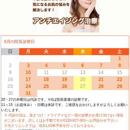
8月の院長診察日
日
月
火
水
木
金
土
1
2
3
4
5
6
7
8
9
10
11
12
13
14
15
16
17
18
19
20
21
22
23
24
25
26
27
28
29
30
31
20・27の木曜日は代診です。※6は院長渡邊の診察です。
11～15（お盆休み）・日曜は休診です。ご迷惑をおかけしますがよろしくお願い
いたします。
※ 代診の日は、逆まつげ・ドライアイなど一部の診察がお受け頂けない場合
がございます。詳しくはお手数ですが0120-827-001へお問合わせ下さい。
※当クリニックでは、現在LASIK手術を行っておりません。