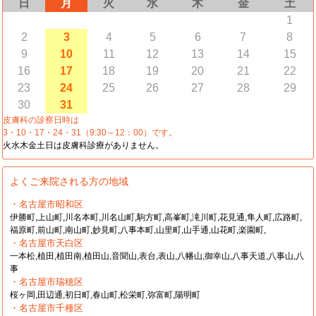
日
月
火
水
木
金
土
1
2
3
4
5
6
7
8
9
10
11
12
13
14
15
16
17
18
19
20
21
22
23
24
25
26
27
28
29
30
31
皮膚科の診察日時は
3・10・17・24・31（9:30～12：00）です。
火水木金土日は皮膚科診療がありません。
よくご来院される方の地域
・名古屋市昭和区
伊勝町,上山町,川名本町,川名山町,駒方町,高峯町,滝川町,花見通,隼人町,広路町,
福原町,前山町,南山町,妙見町,八事本町,山里町,山手通,山花町,楽園町,
・名古屋市天白区
一本松,植田,植田南,植田山,音聞山,表台,表山,八幡山,御幸山,八事天道,八事山,八
事
・名古屋市瑞穂区
桜ヶ岡,田辺通,初日町,春山町,松栄町,弥富町,陽明町
・名古屋市千種区