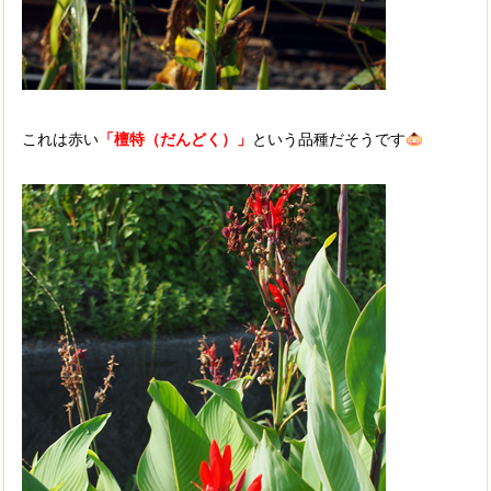
これは赤い
「檀特（だんどく）」
という品種だそうです