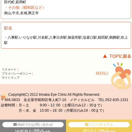
田代町,萩岡町
・その他（昭和区など）
南山,中京,名城,興正寺
駅名
・八事駅,いりなか駅,川名駅,八事日赤駅,御器所駅,塩釜口駅,植田駅,鶴舞駅,吹上
駅
リクルート
｜
プライバシーポリシー
｜
サイトマップ
Copyright(C) 2012 Irinaka Eye Clinic All Rights Reserved.
〒466-0833 名古屋市昭和区隼人町7-10 メディカルビル TEL:052-835-1331
診療時間：月～土 9:00～12: 00（土曜日のみ12：30まで）
月～水、金 15:00～18: 30（月曜日のみ19：00まで）
Webでのお問い合わせ
フリーダイヤル
WEBお問合せ
電話お問合せ