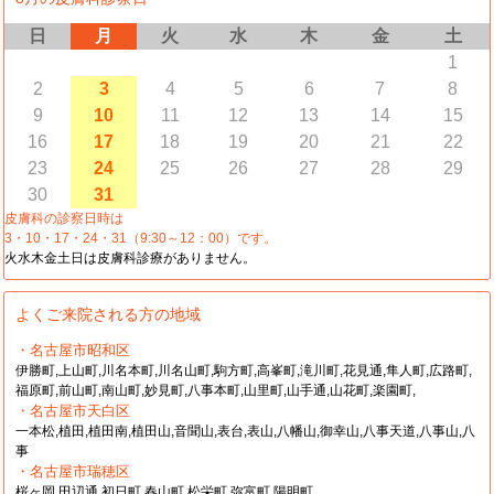
日
月
火
水
木
金
土
1
2
3
4
5
6
7
8
9
10
11
12
13
14
15
16
17
18
19
20
21
22
23
24
25
26
27
28
29
30
31
皮膚科の診察日時は
3・10・17・24・31（9:30～12：00）です。
火水木金土日は皮膚科診療がありません。
よくご来院される方の地域
・名古屋市昭和区
伊勝町,上山町,川名本町,川名山町,駒方町,高峯町,滝川町,花見通,隼人町,広路町,
福原町,前山町,南山町,妙見町,八事本町,山里町,山手通,山花町,楽園町,
・名古屋市天白区
一本松,植田,植田南,植田山,音聞山,表台,表山,八幡山,御幸山,八事天道,八事山,八
事
・名古屋市瑞穂区
桜ヶ岡,田辺通,初日町,春山町,松栄町,弥富町,陽明町