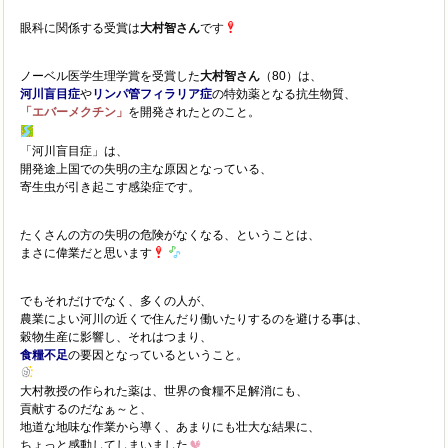
眼科に関係する受賞は
大村智さん
です
ノーベル医学生理学賞を受賞した
大村智さん
（80）は、
河川盲目症
や
リンパ管フィラリア症
の特効薬となる抗生物質、
「エバーメクチン」
を開発されたとのこと。
「河川盲目症」は、
開発途上国での失明の主な原因となっている、
寄生虫が引き起こす感染症です。
たくさんの方の失明の危険がなくなる、ということは、
まさに偉業だと思います
でもそれだけでなく、多くの人が、
農業によい河川の近くで住んだり働いたりするのを避ける事は、
穀物生産に影響し、それはつまり、
食糧不足
の要因となっているということ。
大村教授の作られた薬は、世界の食糧不足解消にも、
貢献するのだなぁ～と、
地道な地味な作業から導く、あまりにも壮大な結果に、
ちょっと感動してしまいました