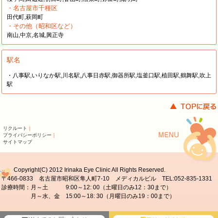
・名古屋市千種区
田代町,萩岡町
・その他（昭和区など）
南山,中京,名城,興正寺
駅名
・八事駅,いりなか駅,川名駅,八事日赤駅,御器所駅,塩釜口駅,植田駅,鶴舞駅,吹上
駅
リクルート
｜
プライバシーポリシー
｜
サイトマップ
Copyright(C) 2012 Irinaka Eye Clinic All Rights Reserved.
〒466-0833 名古屋市昭和区隼人町7-10 メディカルビル TEL:052-835-1331
診療時間：月～土 9:00～12: 00（土曜日のみ12：30まで）
月～水、金 15:00～18: 30（月曜日のみ19：00まで）