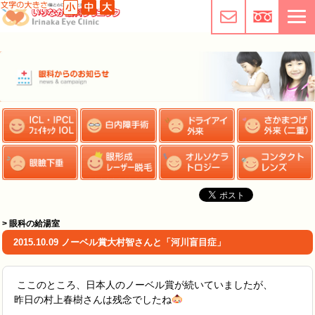
> 眼科の給湯室
2015.10.09 ノーベル賞大村智さんと「河川盲目症」
ここのところ、日本人のノーベル賞が続いていましたが、
昨日の村上春樹さんは残念でしたね