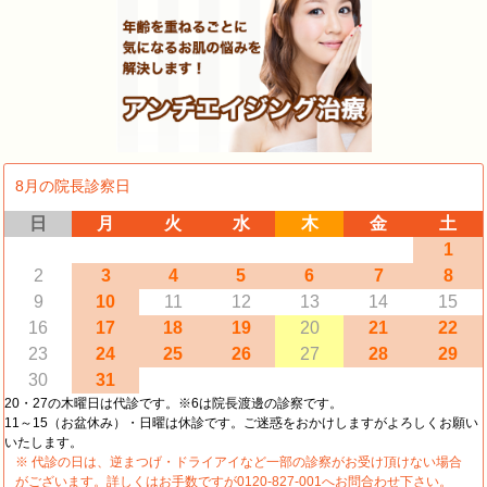
8月の院長診察日
日
月
火
水
木
金
土
1
2
3
4
5
6
7
8
9
10
11
12
13
14
15
16
17
18
19
20
21
22
23
24
25
26
27
28
29
30
31
20・27の木曜日は代診です。※6は院長渡邊の診察です。
11～15（お盆休み）・日曜は休診です。ご迷惑をおかけしますがよろしくお願い
いたします。
※ 代診の日は、逆まつげ・ドライアイなど一部の診察がお受け頂けない場合
がございます。詳しくはお手数ですが0120-827-001へお問合わせ下さい。