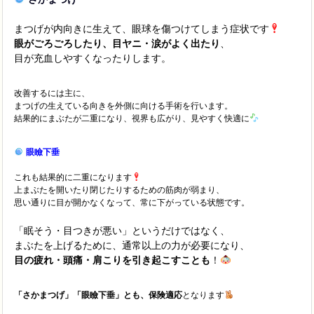
まつげが内向きに生えて、眼球を傷つけてしまう症状です
眼がごろごろしたり、目ヤニ・涙がよく出たり
、
目が充血しやすくなったりします。
改善するには主に、
まつげの生えている向きを外側に向ける手術を行います。
結果的にまぶたが二重になり、視界も広がり、見やすく快適に
眼瞼下垂
これも結果的に二重になります
上まぶたを開いたり閉じたりするための筋肉が弱まり、
思い通りに目が開かなくなって、常に下がっている状態です。
「眠そう・目つきが悪い」というだけではなく、
まぶたを上げるために、通常以上の力が必要になり、
目の疲れ・頭痛・肩こりを引き起こすことも
！
「さかまつげ」「眼瞼下垂」とも、保険適応
となります