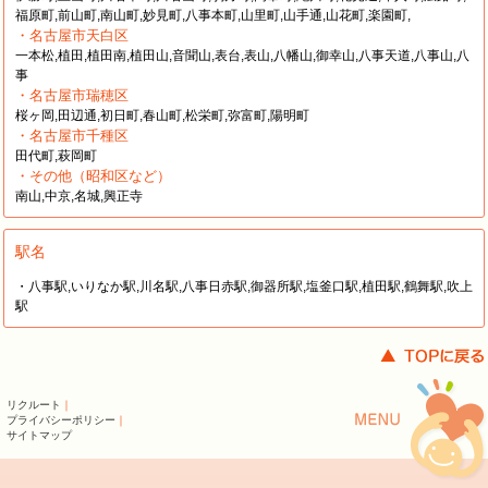
福原町,前山町,南山町,妙見町,八事本町,山里町,山手通,山花町,楽園町,
・名古屋市天白区
一本松,植田,植田南,植田山,音聞山,表台,表山,八幡山,御幸山,八事天道,八事山,八
事
・名古屋市瑞穂区
桜ヶ岡,田辺通,初日町,春山町,松栄町,弥富町,陽明町
・名古屋市千種区
田代町,萩岡町
・その他（昭和区など）
南山,中京,名城,興正寺
駅名
・八事駅,いりなか駅,川名駅,八事日赤駅,御器所駅,塩釜口駅,植田駅,鶴舞駅,吹上
駅
リクルート
｜
プライバシーポリシー
｜
サイトマップ