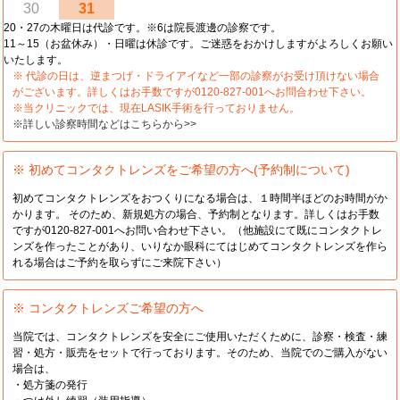
30
31
20・27の木曜日は代診です。※6は院長渡邊の診察です。
11～15（お盆休み）・日曜は休診です。ご迷惑をおかけしますがよろしくお願い
いたします。
※ 代診の日は、逆まつげ・ドライアイなど一部の診察がお受け頂けない場合
がございます。詳しくはお手数ですが0120-827-001へお問合わせ下さい。
※当クリニックでは、現在LASIK手術を行っておりません。
※詳しい診察時間などはこちらから>>
※ 初めてコンタクトレンズをご希望の方へ(予約制について)
初めてコンタクトレンズをおつくりになる場合は、１時間半ほどのお時間がか
かります。 そのため、新規処方の場合、予約制となります。詳しくはお手数
ですが0120-827-001へお問い合わせ下さい。（他施設にて既にコンタクトレ
ンズを作ったことがあり、いりなか眼科にてはじめてコンタクトレンズを作ら
れる場合はご予約を取らずにご来院下さい）
※ コンタクトレンズご希望の方へ
当院では、コンタクトレンズを安全にご使用いただくために、診察・検査・練
習・処方・販売をセットで行っております。そのため、当院でのご購入がない
場合は、
・処方箋の発行