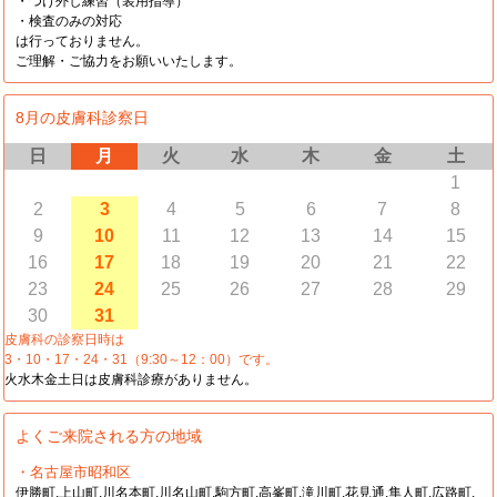
・つけ外し練習（装用指導）
・検査のみの対応
は行っておりません。
ご理解・ご協力をお願いいたします。
8月の皮膚科診察日
日
月
火
水
木
金
土
1
2
3
4
5
6
7
8
9
10
11
12
13
14
15
16
17
18
19
20
21
22
23
24
25
26
27
28
29
30
31
皮膚科の診察日時は
3・10・17・24・31（9:30～12：00）です。
火水木金土日は皮膚科診療がありません。
よくご来院される方の地域
・名古屋市昭和区
伊勝町,上山町,川名本町,川名山町,駒方町,高峯町,滝川町,花見通,隼人町,広路町,