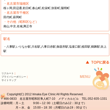
・名古屋市瑞穂区
桜ヶ岡,田辺通,初日町,春山町,松栄町,弥富町,陽明町
・名古屋市千種区
田代町,萩岡町
・その他（昭和区など）
南山,中京,名城,興正寺
駅名
・八事駅,いりなか駅,川名駅,八事日赤駅,御器所駅,塩釜口駅,植田駅,鶴舞駅,吹上
駅
リクルート
｜
プライバシーポリシー
｜
サイトマップ
Copyright(C) 2012 Irinaka Eye Clinic All Rights Reserved.
〒466-0833 名古屋市昭和区隼人町7-10 メディカルビル TEL:052-835-1331
診療時間：月～土 9:00～12: 00（土曜日のみ12：30まで）
月～水、金 15:00～18: 30（月曜日のみ19：00まで）