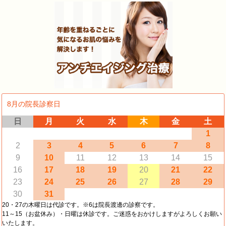
8月の院長診察日
日
月
火
水
木
金
土
1
2
3
4
5
6
7
8
9
10
11
12
13
14
15
16
17
18
19
20
21
22
23
24
25
26
27
28
29
30
31
20・27の木曜日は代診です。※6は院長渡邊の診察です。
11～15（お盆休み）・日曜は休診です。ご迷惑をおかけしますがよろしくお願い
いたします。