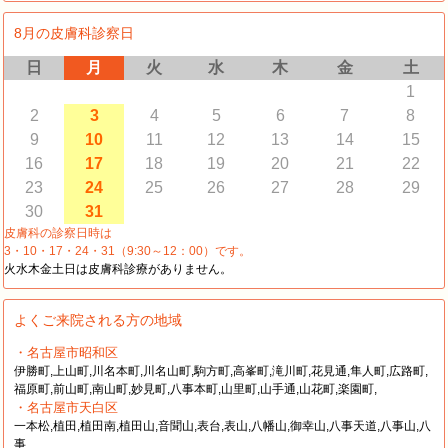
8月の皮膚科診察日
日
月
火
水
木
金
土
1
2
3
4
5
6
7
8
9
10
11
12
13
14
15
16
17
18
19
20
21
22
23
24
25
26
27
28
29
30
31
皮膚科の診察日時は
3・10・17・24・31（9:30～12：00）です。
火水木金土日は皮膚科診療がありません。
よくご来院される方の地域
・名古屋市昭和区
伊勝町,上山町,川名本町,川名山町,駒方町,高峯町,滝川町,花見通,隼人町,広路町,
福原町,前山町,南山町,妙見町,八事本町,山里町,山手通,山花町,楽園町,
・名古屋市天白区
一本松,植田,植田南,植田山,音聞山,表台,表山,八幡山,御幸山,八事天道,八事山,八
事