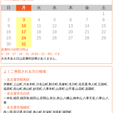
日
月
火
水
木
金
土
1
2
3
4
5
6
7
8
9
10
11
12
13
14
15
16
17
18
19
20
21
22
23
24
25
26
27
28
29
30
31
皮膚科の診察日時は
3・10・17・24・31（9:30～12：00）です。
火水木金土日は皮膚科診療がありません。
よくご来院される方の地域
・名古屋市昭和区
伊勝町,上山町,川名本町,川名山町,駒方町,高峯町,滝川町,花見通,隼人町,広路町,
福原町,前山町,南山町,妙見町,八事本町,山里町,山手通,山花町,楽園町,
・名古屋市天白区
一本松,植田,植田南,植田山,音聞山,表台,表山,八幡山,御幸山,八事天道,八事山,八
事
・名古屋市瑞穂区
桜ヶ岡,田辺通,初日町,春山町,松栄町,弥富町,陽明町