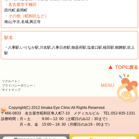
・名古屋市千種区
田代町,萩岡町
・その他（昭和区など）
南山,中京,名城,興正寺
駅名
・八事駅,いりなか駅,川名駅,八事日赤駅,御器所駅,塩釜口駅,植田駅,鶴舞駅,吹上
駅
リクルート
｜
プライバシーポリシー
｜
サイトマップ
Copyright(C) 2012 Irinaka Eye Clinic All Rights Reserved.
〒466-0833 名古屋市昭和区隼人町7-10 メディカルビル TEL:052-835-1331
診療時間：月～土 9:00～12: 00（土曜日のみ12：30まで）
月～水、金 15:00～18: 30（月曜日のみ19：00まで）