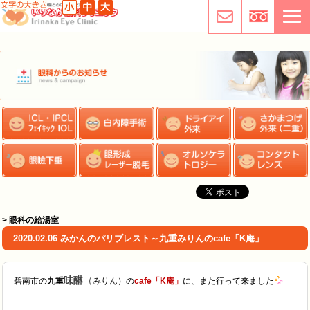
> 眼科の給湯室
2020.02.06 みかんのパリブレスト～九重みりんのcafe「K庵」
味醂
（
碧南市の
九重
みりん）の
cafe「K庵」
に、また行って来ました