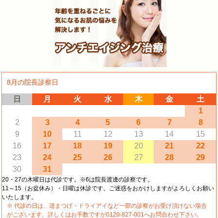
8月の院長診察日
日
月
火
水
木
金
土
1
2
3
4
5
6
7
8
9
10
11
12
13
14
15
16
17
18
19
20
21
22
23
24
25
26
27
28
29
30
31
20・27の木曜日は代診です。※6は院長渡邊の診察です。
11～15（お盆休み）・日曜は休診です。ご迷惑をおかけしますがよろしくお願い
いたします。
※ 代診の日は、逆まつげ・ドライアイなど一部の診察がお受け頂けない場合
がございます。詳しくはお手数ですが0120-827-001へお問合わせ下さい。