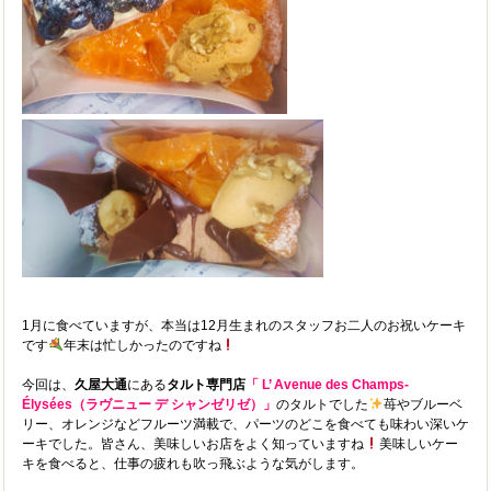
1月に食べていますが、本当は12月生まれのスタッフお二人のお祝いケーキ
です
年末は忙しかったのですね
今回は、
久屋大通
にある
タルト専門店
「 L’ Avenue des Champs-
Élysées（ラヴニュー デ シャンゼリゼ）」
のタルトでした
苺やブルーベ
リー、オレンジなどフルーツ満載で、パーツのどこを食べても味わい深いケ
ーキでした。皆さん、美味しいお店をよく知っていますね
美味しいケー
キを食べると、仕事の疲れも吹っ飛ぶような気がします。