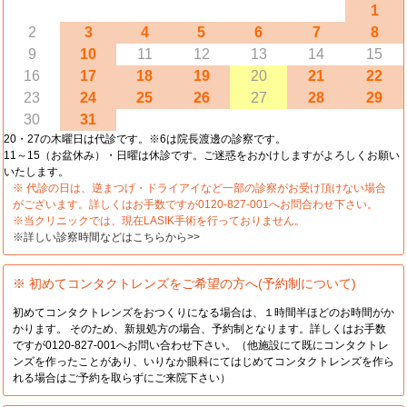
1
2
3
4
5
6
7
8
9
10
11
12
13
14
15
16
17
18
19
20
21
22
23
24
25
26
27
28
29
30
31
20・27の木曜日は代診です。※6は院長渡邊の診察です。
11～15（お盆休み）・日曜は休診です。ご迷惑をおかけしますがよろしくお願い
いたします。
※ 代診の日は、逆まつげ・ドライアイなど一部の診察がお受け頂けない場合
がございます。詳しくはお手数ですが0120-827-001へお問合わせ下さい。
※当クリニックでは、現在LASIK手術を行っておりません。
※詳しい診察時間などはこちらから>>
※ 初めてコンタクトレンズをご希望の方へ(予約制について)
初めてコンタクトレンズをおつくりになる場合は、１時間半ほどのお時間がか
かります。 そのため、新規処方の場合、予約制となります。詳しくはお手数
ですが0120-827-001へお問い合わせ下さい。（他施設にて既にコンタクトレ
ンズを作ったことがあり、いりなか眼科にてはじめてコンタクトレンズを作ら
れる場合はご予約を取らずにご来院下さい）