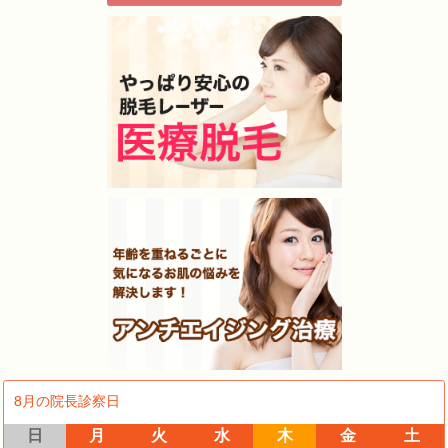
8月の院長診察日
日
月
火
水
木
金
土