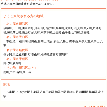
火水木金土日は皮膚科診療がありません。
よくご来院される方の地域
・名古屋市昭和区
伊勝町,上山町,川名本町,川名山町,駒方町,高峯町,滝川町,花見通,隼人町,広路町,
福原町,前山町,南山町,妙見町,八事本町,山里町,山手通,山花町,楽園町,
・名古屋市天白区
一本松,植田,植田南,植田山,音聞山,表台,表山,八幡山,御幸山,八事天道,八事山,八
事
・名古屋市瑞穂区
桜ヶ岡,田辺通,初日町,春山町,松栄町,弥富町,陽明町
・名古屋市千種区
田代町,萩岡町
・その他（昭和区など）
南山,中京,名城,興正寺
駅名
・八事駅,いりなか駅,川名駅,八事日赤駅,御器所駅,塩釜口駅,植田駅,鶴舞駅,吹上
駅