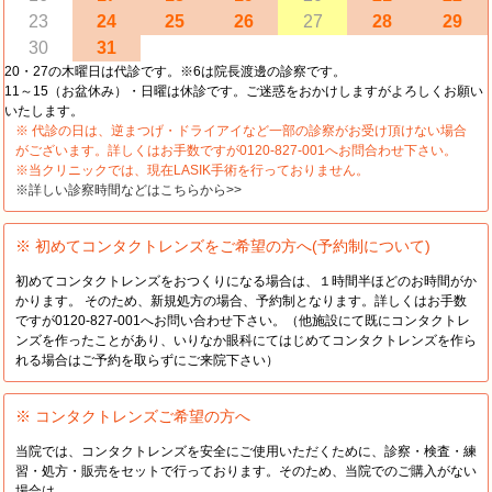
23
24
25
26
27
28
29
30
31
20・27の木曜日は代診です。※6は院長渡邊の診察です。
11～15（お盆休み）・日曜は休診です。ご迷惑をおかけしますがよろしくお願い
いたします。
※ 代診の日は、逆まつげ・ドライアイなど一部の診察がお受け頂けない場合
がございます。詳しくはお手数ですが0120-827-001へお問合わせ下さい。
※当クリニックでは、現在LASIK手術を行っておりません。
※詳しい診察時間などはこちらから>>
※ 初めてコンタクトレンズをご希望の方へ(予約制について)
初めてコンタクトレンズをおつくりになる場合は、１時間半ほどのお時間がか
かります。 そのため、新規処方の場合、予約制となります。詳しくはお手数
ですが0120-827-001へお問い合わせ下さい。（他施設にて既にコンタクトレ
ンズを作ったことがあり、いりなか眼科にてはじめてコンタクトレンズを作ら
れる場合はご予約を取らずにご来院下さい）
※ コンタクトレンズご希望の方へ
当院では、コンタクトレンズを安全にご使用いただくために、診察・検査・練
習・処方・販売をセットで行っております。そのため、当院でのご購入がない
場合は、