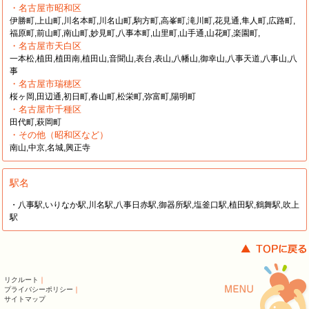
・名古屋市昭和区
伊勝町,上山町,川名本町,川名山町,駒方町,高峯町,滝川町,花見通,隼人町,広路町,
福原町,前山町,南山町,妙見町,八事本町,山里町,山手通,山花町,楽園町,
・名古屋市天白区
一本松,植田,植田南,植田山,音聞山,表台,表山,八幡山,御幸山,八事天道,八事山,八
事
・名古屋市瑞穂区
桜ヶ岡,田辺通,初日町,春山町,松栄町,弥富町,陽明町
・名古屋市千種区
田代町,萩岡町
・その他（昭和区など）
南山,中京,名城,興正寺
駅名
・八事駅,いりなか駅,川名駅,八事日赤駅,御器所駅,塩釜口駅,植田駅,鶴舞駅,吹上
駅
リクルート
｜
プライバシーポリシー
｜
サイトマップ