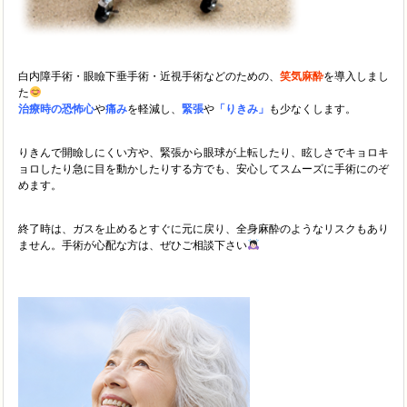
白内障手術・眼瞼下垂手術・近視手術などのための、
笑気麻酔
を導入しまし
た
治療時の恐怖心
や
痛み
を軽減し、
緊張
や
「りきみ」
も少なくします。
りきんで開瞼しにくい方や、緊張から眼球が上転したり、眩しさでキョロキ
ョロしたり急に目を動かしたりする方でも、安心してスムーズに手術にのぞ
めます。
終了時は、ガスを止めるとすぐに元に戻り、全身麻酔のようなリスクもあり
ません。手術が心配な方は、ぜひご相談下さい