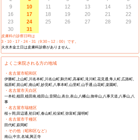
9
10
11
12
13
14
15
16
17
18
19
20
21
22
23
24
25
26
27
28
29
30
31
皮膚科の診察日時は
3・10・17・24・31（9:30～12：00）です。
火水木金土日は皮膚科診療がありません。
よくご来院される方の地域
・名古屋市昭和区
伊勝町,上山町,川名本町,川名山町,駒方町,高峯町,滝川町,花見通,隼人町,広路町,
福原町,前山町,南山町,妙見町,八事本町,山里町,山手通,山花町,楽園町,
・名古屋市天白区
一本松,植田,植田南,植田山,音聞山,表台,表山,八幡山,御幸山,八事天道,八事山,八
事
・名古屋市瑞穂区
桜ヶ岡,田辺通,初日町,春山町,松栄町,弥富町,陽明町
・名古屋市千種区
田代町,萩岡町
・その他（昭和区など）
南山,中京,名城,興正寺