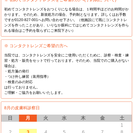
初めてコンタクトレンズをおつくりになる場合は、１時間半ほどのお時間がか
かります。 そのため、新規処方の場合、予約制となります。詳しくはお手数
ですが0120-827-001へお問い合わせ下さい。（他施設にて既にコンタクトレ
ンズを作ったことがあり、いりなか眼科にてはじめてコンタクトレンズを作ら
れる場合はご予約を取らずにご来院下さい）
※ コンタクトレンズご希望の方へ
当院では、コンタクトレンズを安全にご使用いただくために、診察・検査・練
習・処方・販売をセットで行っております。そのため、当院でのご購入がない
場合は、
・処方箋の発行
・つけ外し練習（装用指導）
・検査のみの対応
は行っておりません。
ご理解・ご協力をお願いいたします。
8月の皮膚科診察日
日
月
火
水
木
金
土
1
2
3
4
5
6
7
8