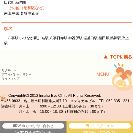
田代町,萩岡町
・その他（昭和区など）
南山,中京,名城,興正寺
駅名
・八事駅,いりなか駅,川名駅,八事日赤駅,御器所駅,塩釜口駅,植田駅,鶴舞駅,吹上
駅
リクルート
｜
プライバシーポリシー
｜
サイトマップ
Copyright(C) 2012 Irinaka Eye Clinic All Rights Reserved.
〒466-0833 名古屋市昭和区隼人町7-10 メディカルビル TEL:052-835-1331
診療時間：月～土 9:00～12: 00（土曜日のみ12：30まで）
月～水、金 15:00～18: 30（月曜日のみ19：00まで）
Webでのお問い合わせ
フリーダイヤル