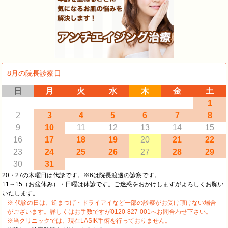
8月の院長診察日
日
月
火
水
木
金
土
1
2
3
4
5
6
7
8
9
10
11
12
13
14
15
16
17
18
19
20
21
22
23
24
25
26
27
28
29
30
31
20・27の木曜日は代診です。※6は院長渡邊の診察です。
11～15（お盆休み）・日曜は休診です。ご迷惑をおかけしますがよろしくお願い
いたします。
※ 代診の日は、逆まつげ・ドライアイなど一部の診察がお受け頂けない場合
がございます。詳しくはお手数ですが0120-827-001へお問合わせ下さい。
※当クリニックでは、現在LASIK手術を行っておりません。