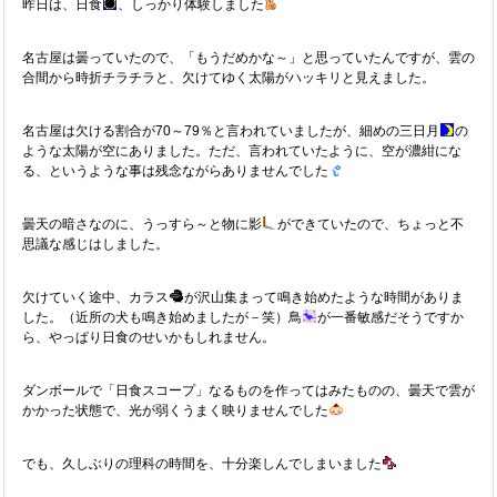
昨日は、日食
、しっかり体験しました
名古屋は曇っていたので、「もうだめかな～」と思っていたんですが、雲の
合間から時折チラチラと、欠けてゆく太陽がハッキリと見えました。
名古屋は欠ける割合が70～79％と言われていましたが、細めの三日月
の
ような太陽が空にありました。ただ、言われていたように、空が濃紺にな
る、というような事は残念ながらありませんでした
曇天の暗さなのに、うっすら～と物に影
ができていたので、ちょっと不
思議な感じはしました。
欠けていく途中、カラス
が沢山集まって鳴き始めたような時間がありま
した。（近所の犬も鳴き始めましたが－笑）鳥
が一番敏感だそうですか
ら、やっぱり日食のせいかもしれません。
ダンボールで「日食スコープ」なるものを作ってはみたものの、曇天で雲が
かかった状態で、光が弱くうまく映りませんでした
でも、久しぶりの理科の時間を、十分楽しんでしまいました