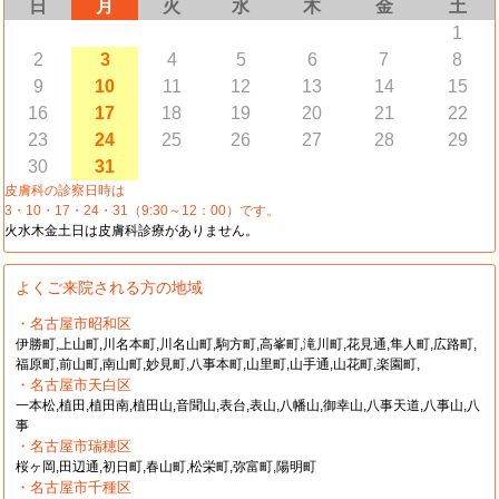
日
月
火
水
木
金
土
1
2
3
4
5
6
7
8
9
10
11
12
13
14
15
16
17
18
19
20
21
22
23
24
25
26
27
28
29
30
31
皮膚科の診察日時は
3・10・17・24・31（9:30～12：00）です。
火水木金土日は皮膚科診療がありません。
よくご来院される方の地域
・名古屋市昭和区
伊勝町,上山町,川名本町,川名山町,駒方町,高峯町,滝川町,花見通,隼人町,広路町,
福原町,前山町,南山町,妙見町,八事本町,山里町,山手通,山花町,楽園町,
・名古屋市天白区
一本松,植田,植田南,植田山,音聞山,表台,表山,八幡山,御幸山,八事天道,八事山,八
事
・名古屋市瑞穂区
桜ヶ岡,田辺通,初日町,春山町,松栄町,弥富町,陽明町
・名古屋市千種区