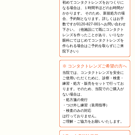
初めてコンタクトレンズをおつくりに
なる場合は、１時間半ほどのお時間が
かかります。 そのため、新規処方の場
合、予約制となります。詳しくはお手
数ですが0120-827-001へお問い合わせ
下さい。（他施設にて既にコンタクト
レンズを作ったことがあり、いりなか
眼科にてはじめてコンタクトレンズを
作られる場合はご予約を取らずにご来
院下さい）
※ コンタクトレンズご希望の方へ
当院では、コンタクトレンズを安全に
ご使用いただくために、診察・検査・
練習・処方・販売をセットで行ってお
ります。そのため、当院でのご購入が
ない場合は、
・処方箋の発行
・つけ外し練習（装用指導）
・検査のみの対応
は行っておりません。
ご理解・ご協力をお願いいたします。