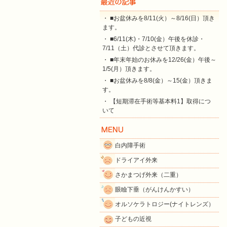
・ ■お盆休みを8/11(火）～8/16(日）頂き
ます。
・ ■6/11(木)・7/10(金）午後を休診・
7/11（土）代診とさせて頂きます。
・ ■年末年始のお休みを12/26(金）午後～
1/5(月）頂きます。
・ ■お盆休みを8/8(金）～15(金）頂きま
す。
・ 【短期滞在手術等基本料1】取得につ
いて
白内障手術
ドライアイ外来
さかまつげ外来（二重）
眼瞼下垂（がんけんかすい）
オルソケラトロジー(ナイトレンズ）
子どもの近視