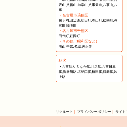
表山,八幡山,御幸山,八事天道,八事山,八
事
・名古屋市瑞穂区
桜ヶ岡,田辺通,初日町,春山町,松栄町,弥
富町,陽明町
・名古屋市千種区
田代町,萩岡町
・その他（昭和区など）
南山,中京,名城,興正寺
駅名
・八事駅,いりなか駅,川名駅,八事日赤
駅,御器所駅,塩釜口駅,植田駅,鶴舞駅,吹
上駅
リクルート
｜
プライバシーポリシー
｜
サイト