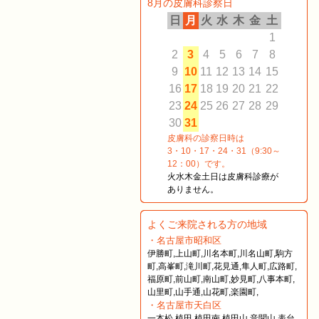
8月の皮膚科診察日
日
月
火
水
木
金
土
1
2
3
4
5
6
7
8
9
10
11
12
13
14
15
16
17
18
19
20
21
22
23
24
25
26
27
28
29
30
31
皮膚科の診察日時は
3・10・17・24・31（9:30～
12：00）です。
火水木金土日は皮膚科診療が
ありません。
よくご来院される方の地域
・名古屋市昭和区
伊勝町,上山町,川名本町,川名山町,駒方
町,高峯町,滝川町,花見通,隼人町,広路町,
福原町,前山町,南山町,妙見町,八事本町,
山里町,山手通,山花町,楽園町,
・名古屋市天白区
一本松,植田,植田南,植田山,音聞山,表台,