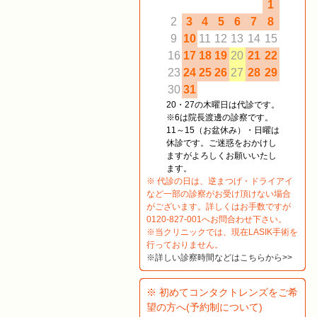
1
2
3
4
5
6
7
8
9
10
11
12
13
14
15
16
17
18
19
20
21
22
23
24
25
26
27
28
29
30
31
20・27の木曜日は代診です。
※6は院長渡邊の診察です。
11～15（お盆休み）・日曜は
休診です。ご迷惑をおかけし
ますがよろしくお願いいたし
ます。
※ 代診の日は、逆まつげ・ドライアイ
など一部の診察がお受け頂けない場合
がございます。詳しくはお手数ですが
0120-827-001へお問合わせ下さい。
※当クリニックでは、現在LASIK手術を
行っておりません。
※詳しい診察時間などはこちらから>>
※ 初めてコンタクトレンズをご希
望の方へ(予約制について)