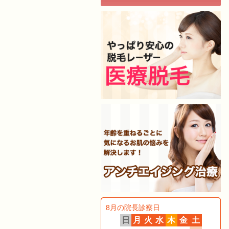
8月の院長診察日
日
月
火
水
木
金
土