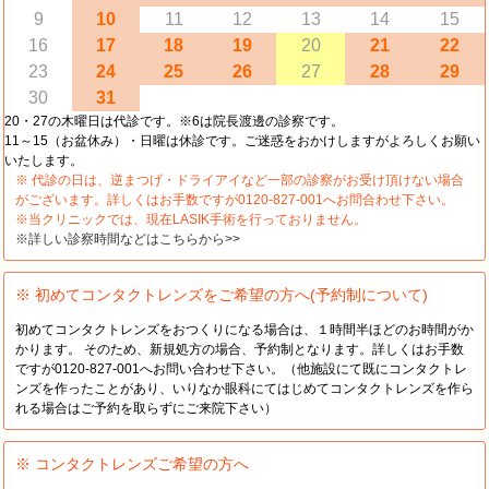
9
10
11
12
13
14
15
16
17
18
19
20
21
22
23
24
25
26
27
28
29
30
31
20・27の木曜日は代診です。※6は院長渡邊の診察です。
11～15（お盆休み）・日曜は休診です。ご迷惑をおかけしますがよろしくお願い
いたします。
※ 代診の日は、逆まつげ・ドライアイなど一部の診察がお受け頂けない場合
がございます。詳しくはお手数ですが0120-827-001へお問合わせ下さい。
※当クリニックでは、現在LASIK手術を行っておりません。
※詳しい診察時間などはこちらから>>
※ 初めてコンタクトレンズをご希望の方へ(予約制について)
初めてコンタクトレンズをおつくりになる場合は、１時間半ほどのお時間がか
かります。 そのため、新規処方の場合、予約制となります。詳しくはお手数
ですが0120-827-001へお問い合わせ下さい。（他施設にて既にコンタクトレ
ンズを作ったことがあり、いりなか眼科にてはじめてコンタクトレンズを作ら
れる場合はご予約を取らずにご来院下さい）
※ コンタクトレンズご希望の方へ