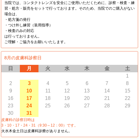
当院では、コンタクトレンズを安全にご使用いただくために、診察・検査・練
習・処方・販売をセットで行っております。そのため、当院でのご購入がない
場合は、
・処方箋の発行
・つけ外し練習（装用指導）
・検査のみの対応
は行っておりません。
ご理解・ご協力をお願いいたします。
8月の皮膚科診察日
日
月
火
水
木
金
土
1
2
3
4
5
6
7
8
9
10
11
12
13
14
15
16
17
18
19
20
21
22
23
24
25
26
27
28
29
30
31
皮膚科の診察日時は
3・10・17・24・31（9:30～12：00）です。
火水木金土日は皮膚科診療がありません。