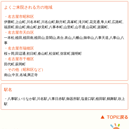
よくご来院される方の地域
・名古屋市昭和区
伊勝町,上山町,川名本町,川名山町,駒方町,高峯町,滝川町,花見通,隼人町,広路町,
福原町,前山町,南山町,妙見町,八事本町,山里町,山手通,山花町,楽園町,
・名古屋市天白区
一本松,植田,植田南,植田山,音聞山,表台,表山,八幡山,御幸山,八事天道,八事山,八
事
・名古屋市瑞穂区
桜ヶ岡,田辺通,初日町,春山町,松栄町,弥富町,陽明町
・名古屋市千種区
田代町,萩岡町
・その他（昭和区など）
南山,中京,名城,興正寺
駅名
・八事駅,いりなか駅,川名駅,八事日赤駅,御器所駅,塩釜口駅,植田駅,鶴舞駅,吹上
駅