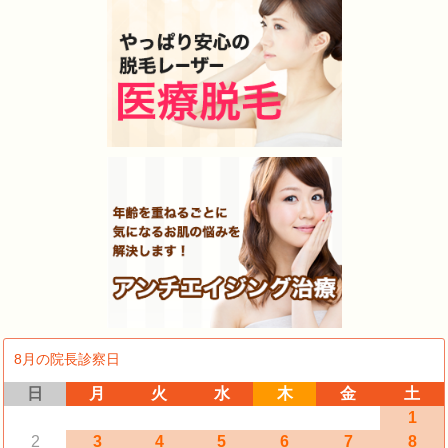
8月の院長診察日
日
月
火
水
木
金
土
1
2
3
4
5
6
7
8