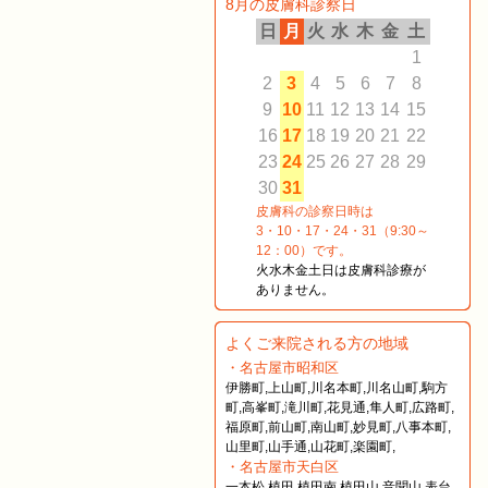
8月の皮膚科診察日
日
月
火
水
木
金
土
1
2
3
4
5
6
7
8
9
10
11
12
13
14
15
16
17
18
19
20
21
22
23
24
25
26
27
28
29
30
31
皮膚科の診察日時は
3・10・17・24・31（9:30～
12：00）です。
火水木金土日は皮膚科診療が
ありません。
よくご来院される方の地域
・名古屋市昭和区
伊勝町,上山町,川名本町,川名山町,駒方
町,高峯町,滝川町,花見通,隼人町,広路町,
福原町,前山町,南山町,妙見町,八事本町,
山里町,山手通,山花町,楽園町,
・名古屋市天白区
一本松,植田,植田南,植田山,音聞山,表台,