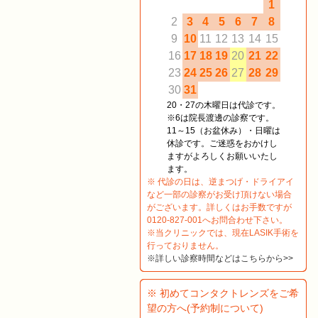
1
2
3
4
5
6
7
8
9
10
11
12
13
14
15
16
17
18
19
20
21
22
23
24
25
26
27
28
29
30
31
20・27の木曜日は代診です。
※6は院長渡邊の診察です。
11～15（お盆休み）・日曜は
休診です。ご迷惑をおかけし
ますがよろしくお願いいたし
ます。
※ 代診の日は、逆まつげ・ドライアイ
など一部の診察がお受け頂けない場合
がございます。詳しくはお手数ですが
0120-827-001へお問合わせ下さい。
※当クリニックでは、現在LASIK手術を
行っておりません。
※詳しい診察時間などはこちらから>>
※ 初めてコンタクトレンズをご希
望の方へ(予約制について)