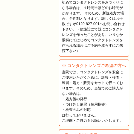
初めてコンタクトレンズをおつくりに
なる場合は、１時間半ほどのお時間が
かかります。 そのため、新規処方の場
合、予約制となります。詳しくはお手
数ですが0120-827-001へお問い合わせ
下さい。（他施設にて既にコンタクト
レンズを作ったことがあり、いりなか
眼科にてはじめてコンタクトレンズを
作られる場合はご予約を取らずにご来
院下さい）
※ コンタクトレンズご希望の方へ
当院では、コンタクトレンズを安全に
ご使用いただくために、診察・検査・
練習・処方・販売をセットで行ってお
ります。そのため、当院でのご購入が
ない場合は、
・処方箋の発行
・つけ外し練習（装用指導）
・検査のみの対応
は行っておりません。
ご理解・ご協力をお願いいたします。