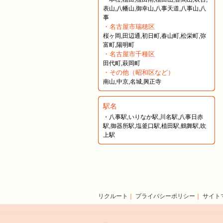
表山,八幡山,御幸山,八事天道,八事山,八
事
・名古屋市瑞穂区
桜ヶ岡,田辺通,初日町,春山町,松栄町,弥
富町,陽明町
・名古屋市千種区
田代町,萩岡町
・その他（昭和区など）
南山,中京,名城,興正寺
駅名
・八事駅,いりなか駅,川名駅,八事日赤
駅,御器所駅,塩釜口駅,植田駅,鶴舞駅,吹
上駅
リクルート
｜
プライバシーポリシー
｜
サイト