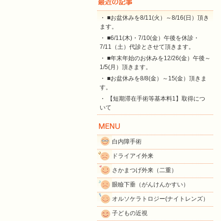
・ ■お盆休みを8/11(火）～8/16(日）頂き
ます。
・ ■6/11(木)・7/10(金）午後を休診・
7/11（土）代診とさせて頂きます。
・ ■年末年始のお休みを12/26(金）午後～
1/5(月）頂きます。
・ ■お盆休みを8/8(金）～15(金）頂きま
す。
・ 【短期滞在手術等基本料1】取得につ
いて
白内障手術
ドライアイ外来
さかまつげ外来（二重）
眼瞼下垂（がんけんかすい）
オルソケラトロジー(ナイトレンズ）
子どもの近視