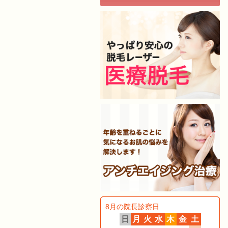
8月の院長診察日
日
月
火
水
木
金
土