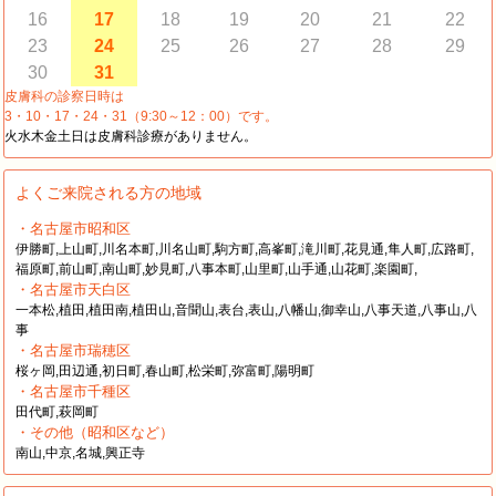
16
17
18
19
20
21
22
23
24
25
26
27
28
29
30
31
皮膚科の診察日時は
3・10・17・24・31（9:30～12：00）です。
火水木金土日は皮膚科診療がありません。
よくご来院される方の地域
・名古屋市昭和区
伊勝町,上山町,川名本町,川名山町,駒方町,高峯町,滝川町,花見通,隼人町,広路町,
福原町,前山町,南山町,妙見町,八事本町,山里町,山手通,山花町,楽園町,
・名古屋市天白区
一本松,植田,植田南,植田山,音聞山,表台,表山,八幡山,御幸山,八事天道,八事山,八
事
・名古屋市瑞穂区
桜ヶ岡,田辺通,初日町,春山町,松栄町,弥富町,陽明町
・名古屋市千種区
田代町,萩岡町
・その他（昭和区など）
南山,中京,名城,興正寺