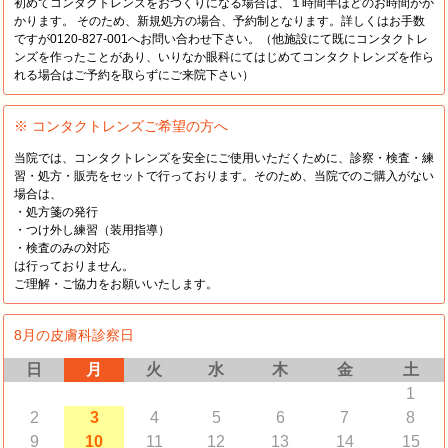
初めてコンタクトレンズをおつくりになる場合は、１時間半ほどのお時間がか
かります。 そのため、新規処方の場合、予約制となります。詳しくはお手数
ですが0120-827-001へお問い合わせ下さい。（他施設にて既にコンタクトレ
ンズを作ったことがあり、いりなか眼科にてはじめてコンタクトレンズを作ら
れる場合はご予約を取らずにご来院下さい）
※ コンタクトレンズご希望の方へ
当院では、コンタクトレンズを安全にご使用いただくために、診察・検査・練
習・処方・販売をセットで行っております。そのため、当院でのご購入がない
場合は、
・処方箋の発行
・つけ外し練習（装用指導）
・検査のみの対応
は行っておりません。
ご理解・ご協力をお願いいたします。
8月の皮膚科診察日
日
月
火
水
木
金
土
1
2
3
4
5
6
7
8
9
10
11
12
13
14
15