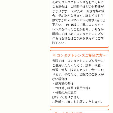
初めてコンタクトレンズをおつくりに
なる場合は、１時間半ほどのお時間が
かかります。 そのため、新規処方の場
合、予約制となります。詳しくはお手
数ですが0120-827-001へお問い合わせ
下さい。（他施設にて既にコンタクト
レンズを作ったことがあり、いりなか
眼科にてはじめてコンタクトレンズを
作られる場合はご予約を取らずにご来
院下さい）
※ コンタクトレンズご希望の方へ
当院では、コンタクトレンズを安全に
ご使用いただくために、診察・検査・
練習・処方・販売をセットで行ってお
ります。そのため、当院でのご購入が
ない場合は、
・処方箋の発行
・つけ外し練習（装用指導）
・検査のみの対応
は行っておりません。
ご理解・ご協力をお願いいたします。