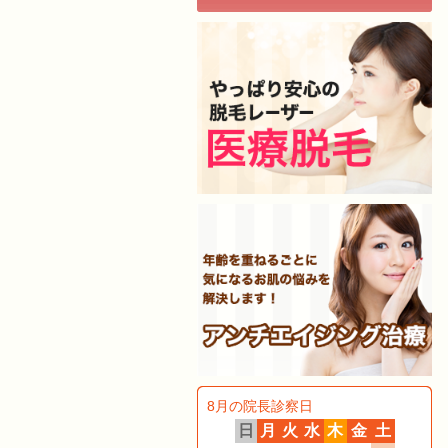
8月の院長診察日
日
月
火
水
木
金
土