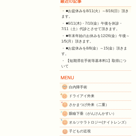
・ ■お盆休みを8/11(火）～8/16(日）頂き
ます。
・ ■6/11(木)・7/10(金）午後を休診・
7/11（土）代診とさせて頂きます。
・ ■年末年始のお休みを12/26(金）午後～
1/5(月）頂きます。
・ ■お盆休みを8/8(金）～15(金）頂きま
す。
・ 【短期滞在手術等基本料1】取得につ
いて
白内障手術
ドライアイ外来
さかまつげ外来（二重）
眼瞼下垂（がんけんかすい）
オルソケラトロジー(ナイトレンズ）
子どもの近視