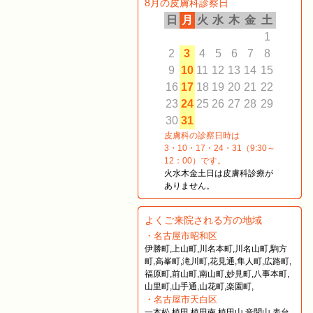
8月の皮膚科診察日
日
月
火
水
木
金
土
1
2
3
4
5
6
7
8
9
10
11
12
13
14
15
16
17
18
19
20
21
22
23
24
25
26
27
28
29
30
31
皮膚科の診察日時は
3・10・17・24・31（9:30～
12：00）です。
火水木金土日は皮膚科診療が
ありません。
よくご来院される方の地域
・名古屋市昭和区
伊勝町,上山町,川名本町,川名山町,駒方
町,高峯町,滝川町,花見通,隼人町,広路町,
福原町,前山町,南山町,妙見町,八事本町,
山里町,山手通,山花町,楽園町,
・名古屋市天白区
一本松,植田,植田南,植田山,音聞山,表台,