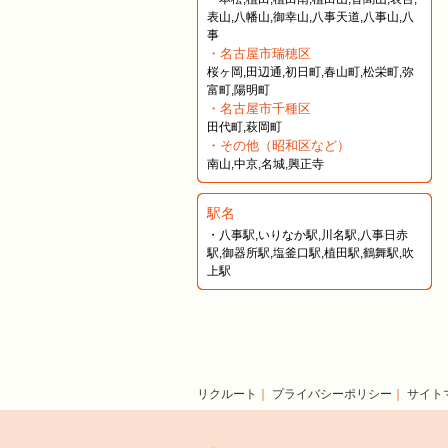
表山,八幡山,御幸山,八事天道,八事山,八
事
・名古屋市瑞穂区
桜ヶ岡,田辺通,初日町,春山町,松栄町,弥
富町,陽明町
・名古屋市千種区
田代町,萩岡町
・その他（昭和区など）
南山,中京,名城,興正寺
駅名
・八事駅,いりなか駅,川名駅,八事日赤
駅,御器所駅,塩釜口駅,植田駅,鶴舞駅,吹
上駅
リクルート
｜
プライバシーポリシー
｜
サイト