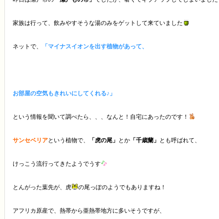
家族は行って、飲みやすそうな湯のみをゲットして来ていました
ネットで、
「マイナスイオンを出す植物があって、
お部屋の空気もきれいにしてくれる♪」
という情報を聞いて調べたら、、、なんと！自宅にあったのです！
サンセベリア
という植物で、
「虎の尾」
とか
「千歳蘭」
とも呼ばれて、
けっこう流行ってきたようでうす
とんがった葉先が、虎
の尾っぽのようでもありますね！
アフリカ原産で、熱帯から亜熱帯地方に多いそうですが、