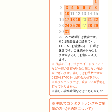
1
2
3
4
5
6
7
8
9
10
11
12
13
14
15
16
17
18
19
20
21
22
23
24
25
26
27
28
29
30
31
20・27の木曜日は代診です。
※6は院長渡邊の診察です。
11～15（お盆休み）・日曜は
休診です。ご迷惑をおかけし
ますがよろしくお願いいたし
ます。
※ 代診の日は、逆まつげ・ドライアイ
など一部の診察がお受け頂けない場合
がございます。詳しくはお手数ですが
0120-827-001へお問合わせ下さい。
※当クリニックでは、現在LASIK手術を
行っておりません。
※詳しい診察時間などはこちらから>>
※ 初めてコンタクトレンズをご希
望の方へ(予約制について)