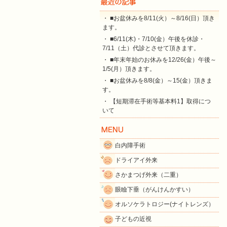
・ ■お盆休みを8/11(火）～8/16(日）頂き
ます。
・ ■6/11(木)・7/10(金）午後を休診・
7/11（土）代診とさせて頂きます。
・ ■年末年始のお休みを12/26(金）午後～
1/5(月）頂きます。
・ ■お盆休みを8/8(金）～15(金）頂きま
す。
・ 【短期滞在手術等基本料1】取得につ
いて
白内障手術
ドライアイ外来
さかまつげ外来（二重）
眼瞼下垂（がんけんかすい）
オルソケラトロジー(ナイトレンズ）
子どもの近視