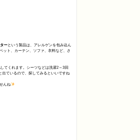
ター
という製品は、アレルゲンを包み込ん
ペット、カーテン、ソファ、衣料など、さ
化
してくれます。シーツなどは洗濯2～3回
と出ているので、探してみるといいですね
せんね