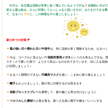
今日も、名古屋は花粉が非常に多く飛んでいるようですね
全国的に今がピ
皆さん薬も飲み、さらに対策してらっしゃると思いますが、まだまだできる事
て、なるべく
ラク
に、この時期をやり過ごしましょう～
家の外での対策
風の強い日
や
晴れた日
の
午前中
は、特に花粉が多く飛散するため、なるべく
今は、ゴーグルに見えない
花粉対策用メガネ
というのも有るんですね。
スチックで塞いだ形で、よりさり気ないものが出てきています。目に入る花粉
ひ活用しましょう～
なるべく隙間のできない
不織布マスク
を使い、こまめに取り換えましょう
帽子
もかぶりましょう。髪の毛に付着するのを防ぎます
花粉ブロックスプレー
を携帯して、髪や服にも寄せ付けないように
ツルツルした素材
の上着を着る。家へ入る前に帽子や服をパンパンする