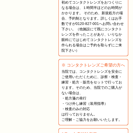
初めてコンタクトレンズをおつくりに
なる場合は、１時間半ほどのお時間が
かかります。 そのため、新規処方の場
合、予約制となります。詳しくはお手
数ですが0120-827-001へお問い合わせ
下さい。（他施設にて既にコンタクト
レンズを作ったことがあり、いりなか
眼科にてはじめてコンタクトレンズを
作られる場合はご予約を取らずにご来
院下さい）
※ コンタクトレンズご希望の方へ
当院では、コンタクトレンズを安全に
ご使用いただくために、診察・検査・
練習・処方・販売をセットで行ってお
ります。そのため、当院でのご購入が
ない場合は、
・処方箋の発行
・つけ外し練習（装用指導）
・検査のみの対応
は行っておりません。
ご理解・ご協力をお願いいたします。