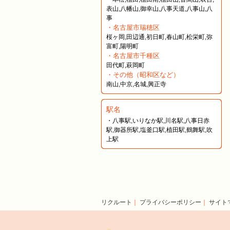
表山,八幡山,御幸山,八事天道,八事山,八
事
・名古屋市瑞穂区
桜ヶ岡,田辺通,初日町,春山町,松栄町,弥
富町,陽明町
・名古屋市千種区
田代町,萩岡町
・その他（昭和区など）
南山,中京,名城,興正寺
駅名
・八事駅,いりなか駅,川名駅,八事日赤
駅,御器所駅,塩釜口駅,植田駅,鶴舞駅,吹
上駅
リクルート
｜
プライバシーポリシー
｜
サイト