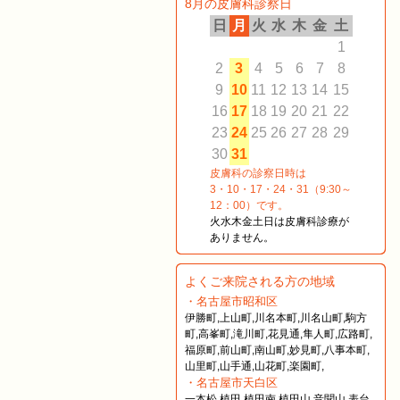
8月の皮膚科診察日
日
月
火
水
木
金
土
1
2
3
4
5
6
7
8
9
10
11
12
13
14
15
16
17
18
19
20
21
22
23
24
25
26
27
28
29
30
31
皮膚科の診察日時は
3・10・17・24・31（9:30～
12：00）です。
火水木金土日は皮膚科診療が
ありません。
よくご来院される方の地域
・名古屋市昭和区
伊勝町,上山町,川名本町,川名山町,駒方
町,高峯町,滝川町,花見通,隼人町,広路町,
福原町,前山町,南山町,妙見町,八事本町,
山里町,山手通,山花町,楽園町,
・名古屋市天白区
一本松,植田,植田南,植田山,音聞山,表台,