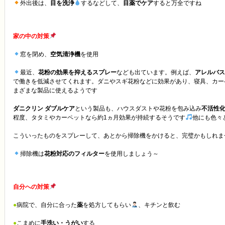
外出後は、
目を洗浄
するなどして、
目薬でケア
すると万全ですね
家の中の対策
窓を閉め、
空気清浄機
を使用
最近、
花粉の効果を抑えるスプレー
なども出ています。例えば、
アレルバス
で働きを低減させてくれます。ダニやスギ花粉などに効果があり、寝具、カー
まざまな製品に使えるようです
ダニクリン ダブルケア
という製品も、ハウスダストや花粉を包み込み
不活性
程度、タタミやカーペットなら約1ヵ月効果が持続するそうです
他にも色々
こういったものをスプレーして、あとから掃除機をかけると、完璧かもしれま
掃除機は
花粉対応のフィルター
を使用しましょう～
自分への対策
●
病院で、自分に合った
薬
を処方してもらい
、キチンと飲む
●
こまめに
手洗い・うがい
する