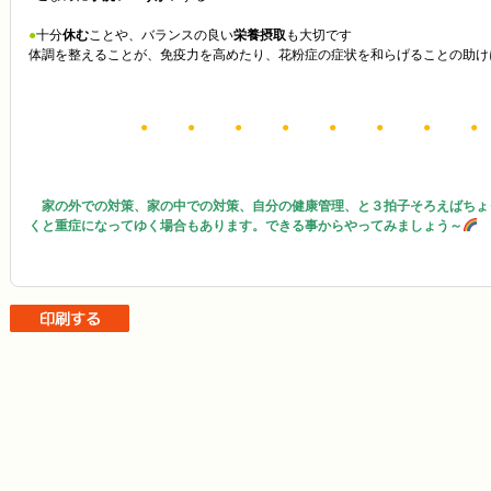
●
十分
休む
ことや、バランスの良い
栄養摂取
も大切です
体調を整えることが、免疫力を高めたり、花粉症の症状を和らげることの助け
● ● ● ● ● ● ● ●
家の外での対策、家の中での対策、自分の健康管理、と３拍子そろえばちょ
くと重症になってゆく場合もあります。できる事からやってみましょう～