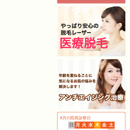
8月の院長診察日
日
月
火
水
木
金
土