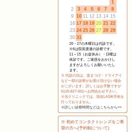
1
2
3
4
5
6
7
8
9
10
11
12
13
14
15
16
17
18
19
20
21
22
23
24
25
26
27
28
29
30
31
20・27の木曜日は代診です。
※6は院長渡邊の診察です。
11～15（お盆休み）・日曜は
休診です。ご迷惑をおかけし
ますがよろしくお願いいたし
ます。
※ 代診の日は、逆まつげ・ドライアイ
など一部の診察がお受け頂けない場合
がございます。詳しくはお手数ですが
0120-827-001へお問合わせ下さい。
※当クリニックでは、現在LASIK手術を
行っておりません。
※詳しい診察時間などはこちらから>>
※ 初めてコンタクトレンズをご希
望の方へ(予約制について)