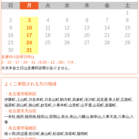
日
月
火
水
木
金
土
1
2
3
4
5
6
7
8
9
10
11
12
13
14
15
16
17
18
19
20
21
22
23
24
25
26
27
28
29
30
31
皮膚科の診察日時は
3・10・17・24・31（9:30～12：00）です。
火水木金土日は皮膚科診療がありません。
よくご来院される方の地域
・名古屋市昭和区
伊勝町,上山町,川名本町,川名山町,駒方町,高峯町,滝川町,花見通,隼人町,広路町,
福原町,前山町,南山町,妙見町,八事本町,山里町,山手通,山花町,楽園町,
・名古屋市天白区
一本松,植田,植田南,植田山,音聞山,表台,表山,八幡山,御幸山,八事天道,八事山,八
事
・名古屋市瑞穂区
桜ヶ岡,田辺通,初日町,春山町,松栄町,弥富町,陽明町