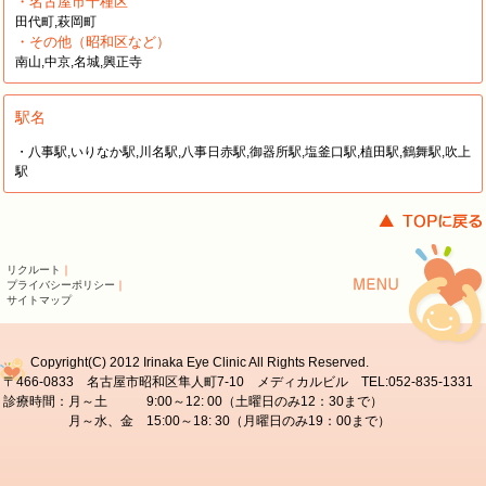
・名古屋市千種区
田代町,萩岡町
・その他（昭和区など）
南山,中京,名城,興正寺
駅名
・八事駅,いりなか駅,川名駅,八事日赤駅,御器所駅,塩釜口駅,植田駅,鶴舞駅,吹上
駅
リクルート
｜
プライバシーポリシー
｜
サイトマップ
Copyright(C) 2012 Irinaka Eye Clinic All Rights Reserved.
〒466-0833 名古屋市昭和区隼人町7-10 メディカルビル TEL:052-835-1331
診療時間：月～土 9:00～12: 00（土曜日のみ12：30まで）
月～水、金 15:00～18: 30（月曜日のみ19：00まで）