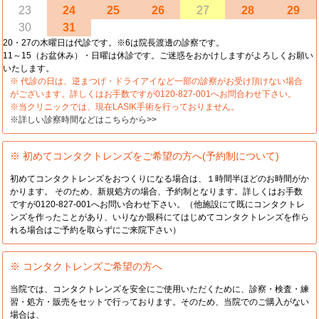
23
24
25
26
27
28
29
30
31
20・27の木曜日は代診です。※6は院長渡邊の診察です。
11～15（お盆休み）・日曜は休診です。ご迷惑をおかけしますがよろしくお願い
いたします。
※ 代診の日は、逆まつげ・ドライアイなど一部の診察がお受け頂けない場合
がございます。詳しくはお手数ですが0120-827-001へお問合わせ下さい。
※当クリニックでは、現在LASIK手術を行っておりません。
※詳しい診察時間などはこちらから>>
※ 初めてコンタクトレンズをご希望の方へ(予約制について)
初めてコンタクトレンズをおつくりになる場合は、１時間半ほどのお時間がか
かります。 そのため、新規処方の場合、予約制となります。詳しくはお手数
ですが0120-827-001へお問い合わせ下さい。（他施設にて既にコンタクトレ
ンズを作ったことがあり、いりなか眼科にてはじめてコンタクトレンズを作ら
れる場合はご予約を取らずにご来院下さい）
※ コンタクトレンズご希望の方へ
当院では、コンタクトレンズを安全にご使用いただくために、診察・検査・練
習・処方・販売をセットで行っております。そのため、当院でのご購入がない
場合は、