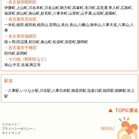
・名古屋市昭和区
伊勝町,上山町,川名本町,川名山町,駒方町,高峯町,滝川町,花見通,隼人町,広路町,
福原町,前山町,南山町,妙見町,八事本町,山里町,山手通,山花町,楽園町,
・名古屋市天白区
一本松,植田,植田南,植田山,音聞山,表台,表山,八幡山,御幸山,八事天道,八事山,八
事
・名古屋市瑞穂区
桜ヶ岡,田辺通,初日町,春山町,松栄町,弥富町,陽明町
・名古屋市千種区
田代町,萩岡町
・その他（昭和区など）
南山,中京,名城,興正寺
駅名
・八事駅,いりなか駅,川名駅,八事日赤駅,御器所駅,塩釜口駅,植田駅,鶴舞駅,吹上
駅
リクルート
｜
プライバシーポリシー
｜
サイトマップ