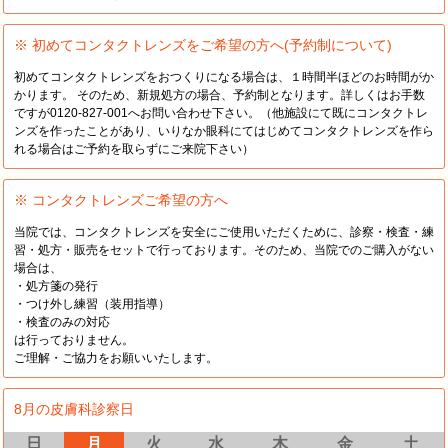
※ 初めてコンタクトレンズをご希望の方へ(予約制について)
初めてコンタクトレンズをおつくりになる場合は、１時間半ほどのお時間がか
かります。 そのため、新規処方の場合、予約制となります。詳しくはお手数
ですが0120-827-001へお問い合わせ下さい。（他施設にて既にコンタクトレ
ンズを作ったことがあり、いりなか眼科にてはじめてコンタクトレンズを作ら
れる場合はご予約を取らずにご来院下さい）
※ コンタクトレンズご希望の方へ
当院では、コンタクトレンズを安全にご使用いただくために、診察・検査・練
習・処方・販売をセットで行っております。そのため、当院でのご購入がない
場合は、
・処方箋の発行
・つけ外し練習（装用指導）
・検査のみの対応
は行っておりません。
ご理解・ご協力をお願いいたします。
8月の皮膚科診察日
日
月
火
水
木
金
土