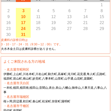
1
2
3
4
5
6
7
8
9
10
11
12
13
14
15
16
17
18
19
20
21
22
23
24
25
26
27
28
29
30
31
皮膚科の診察日時は
3・10・17・24・31（9:30～12：00）です。
火水木金土日は皮膚科診療がありません。
よくご来院される方の地域
・名古屋市昭和区
伊勝町,上山町,川名本町,川名山町,駒方町,高峯町,滝川町,花見通,隼人町,広路町,
福原町,前山町,南山町,妙見町,八事本町,山里町,山手通,山花町,楽園町,
・名古屋市天白区
一本松,植田,植田南,植田山,音聞山,表台,表山,八幡山,御幸山,八事天道,八事山,八
事
・名古屋市瑞穂区
桜ヶ岡,田辺通,初日町,春山町,松栄町,弥富町,陽明町
・名古屋市千種区
田代町,萩岡町