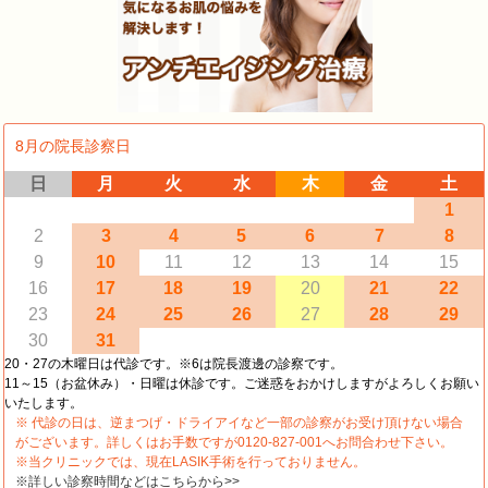
8月の院長診察日
日
月
火
水
木
金
土
1
2
3
4
5
6
7
8
9
10
11
12
13
14
15
16
17
18
19
20
21
22
23
24
25
26
27
28
29
30
31
20・27の木曜日は代診です。※6は院長渡邊の診察です。
11～15（お盆休み）・日曜は休診です。ご迷惑をおかけしますがよろしくお願い
いたします。
※ 代診の日は、逆まつげ・ドライアイなど一部の診察がお受け頂けない場合
がございます。詳しくはお手数ですが0120-827-001へお問合わせ下さい。
※当クリニックでは、現在LASIK手術を行っておりません。
※詳しい診察時間などはこちらから>>