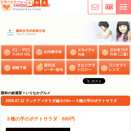
眼科の給湯室 > いりなかグルメ
2009.07.12 ランチア <サラダ編その6>～３種の芋のポテトサラダ
３種の芋のポテトサラダ 680円