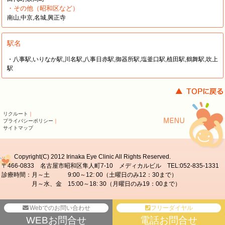
・その他（昭和区など）
南山,中京,名城,興正寺
駅名
・八事駅,いりなか駅,川名駅,八事日赤駅,御器所駅,塩釜口駅,植田駅,鶴舞駅,吹上
駅
リクルート
｜
プライバシーポリシー
｜
サイトマップ
Copyright(C) 2012 Irinaka Eye Clinic All Rights Reserved.
〒466-0833 名古屋市昭和区隼人町7-10 メディカルビル TEL:052-835-1331
診療時間：月～土 9:00～12: 00（土曜日のみ12：30まで）
月～水、金 15:00～18: 30（月曜日のみ19：00まで）
Webでのお問い合わせ
フリーダイヤル
WEBお問合せ
電話お問合せ