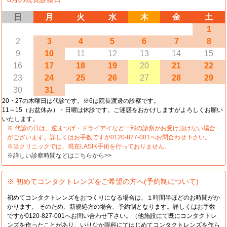
日
月
火
水
木
金
土
1
2
3
4
5
6
7
8
9
10
11
12
13
14
15
16
17
18
19
20
21
22
23
24
25
26
27
28
29
30
31
20・27の木曜日は代診です。※6は院長渡邊の診察です。
11～15（お盆休み）・日曜は休診です。ご迷惑をおかけしますがよろしくお願い
いたします。
※ 代診の日は、逆まつげ・ドライアイなど一部の診察がお受け頂けない場合
がございます。詳しくはお手数ですが0120-827-001へお問合わせ下さい。
※当クリニックでは、現在LASIK手術を行っておりません。
※詳しい診察時間などはこちらから>>
※ 初めてコンタクトレンズをご希望の方へ(予約制について)
初めてコンタクトレンズをおつくりになる場合は、１時間半ほどのお時間がか
かります。 そのため、新規処方の場合、予約制となります。詳しくはお手数
ですが0120-827-001へお問い合わせ下さい。（他施設にて既にコンタクトレ
ンズを作ったことがあり、いりなか眼科にてはじめてコンタクトレンズを作ら