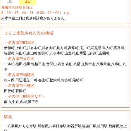
30
31
皮膚科の診察日時は
3・10・17・24・31（9:30～12：00）です。
火水木金土日は皮膚科診療がありません。
よくご来院される方の地域
・名古屋市昭和区
伊勝町,上山町,川名本町,川名山町,駒方町,高峯町,滝川町,花見通,隼人町,広路町,
福原町,前山町,南山町,妙見町,八事本町,山里町,山手通,山花町,楽園町,
・名古屋市天白区
一本松,植田,植田南,植田山,音聞山,表台,表山,八幡山,御幸山,八事天道,八事山,八
事
・名古屋市瑞穂区
桜ヶ岡,田辺通,初日町,春山町,松栄町,弥富町,陽明町
・名古屋市千種区
田代町,萩岡町
・その他（昭和区など）
南山,中京,名城,興正寺
駅名
・八事駅,いりなか駅,川名駅,八事日赤駅,御器所駅,塩釜口駅,植田駅,鶴舞駅,吹上