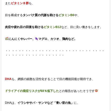
また
ビタミンＢ群
も、
目を構成する
タンパク質の代謝を助ける
ビタミンB6
や、
炎症や疲れ目の回復を助ける
ビタミンB12
など、目に良い働きをします。
にんにくやレバー、
マグロ、カツオ、鶏肉など。
・・ ・・ ・・ ・・ ・・ ・・ ・・ ・・ ・・ ・・ ・・ ・・ ・・ ・・ ・・
・・ ・・ ・・ ・・ ・・ ・・ ・・ ・・ ・・
DHA
も、網膜の細胞を活性化することで目の機能回復が期待でき、
ドライアイの発症リスクが68％低下した
との報告があったそうです
DHAは、
イワシやサバ・サンマなど「青い背の魚」
に、