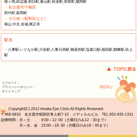
桜ヶ岡,田辺通,初日町,春山町,松栄町,弥富町,陽明町
・名古屋市千種区
田代町,萩岡町
・その他（昭和区など）
南山,中京,名城,興正寺
駅名
・八事駅,いりなか駅,川名駅,八事日赤駅,御器所駅,塩釜口駅,植田駅,鶴舞駅,吹上
駅
リクルート
｜
プライバシーポリシー
｜
サイトマップ
Copyright(C) 2012 Irinaka Eye Clinic All Rights Reserved.
〒466-0833 名古屋市昭和区隼人町7-10 メディカルビル TEL:052-835-1331
診療時間：月～土 9:00～12: 00（土曜日のみ12：30まで）
月～水、金 15:00～18: 30（月曜日のみ19：00まで）