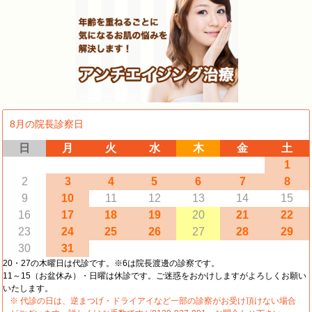
8月の院長診察日
日
月
火
水
木
金
土
1
2
3
4
5
6
7
8
9
10
11
12
13
14
15
16
17
18
19
20
21
22
23
24
25
26
27
28
29
30
31
20・27の木曜日は代診です。※6は院長渡邊の診察です。
11～15（お盆休み）・日曜は休診です。ご迷惑をおかけしますがよろしくお願い
いたします。
※ 代診の日は、逆まつげ・ドライアイなど一部の診察がお受け頂けない場合