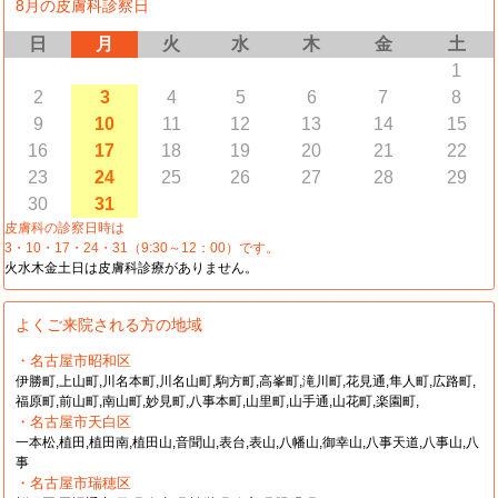
8月の皮膚科診察日
日
月
火
水
木
金
土
1
2
3
4
5
6
7
8
9
10
11
12
13
14
15
16
17
18
19
20
21
22
23
24
25
26
27
28
29
30
31
皮膚科の診察日時は
3・10・17・24・31（9:30～12：00）です。
火水木金土日は皮膚科診療がありません。
よくご来院される方の地域
・名古屋市昭和区
伊勝町,上山町,川名本町,川名山町,駒方町,高峯町,滝川町,花見通,隼人町,広路町,
福原町,前山町,南山町,妙見町,八事本町,山里町,山手通,山花町,楽園町,
・名古屋市天白区
一本松,植田,植田南,植田山,音聞山,表台,表山,八幡山,御幸山,八事天道,八事山,八
事
・名古屋市瑞穂区