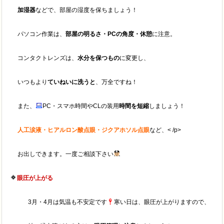
加湿器
などで、部屋の湿度を保ちましょう！
パソコン作業は、
部屋の明るさ・PCの角度・休憩
に注意。
コンタクトレンズは、
水分を保つもの
に変更し、
いつもより
ていねいに洗うと
、万全ですね！
また、
PC・スマホ時間やCLの装用
時間を短縮
しましょう！
人工涙液・ヒアルロン酸点眼・ジクアホソル点眼
など、< /p>
お出しできます。一度ご相談下さい
眼圧が上がる
3月・4月は気温も不安定です
寒い日は、眼圧が上がりますので、