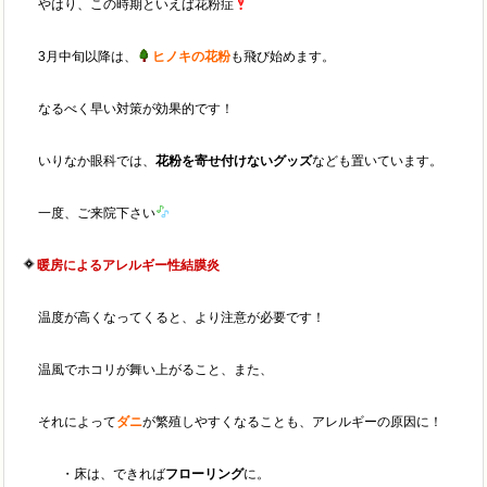
やはり、この時期といえば花粉症
3月中旬以降は、
ヒノキの花粉
も飛び始めます。
なるべく早い対策が効果的です！
いりなか眼科では、
花粉を寄せ付けないグッズ
なども置いています。
一度、ご来院下さい
暖房によるアレルギー性結膜炎
温度が高くなってくると、より注意が必要です！
温風でホコリが舞い上がること、また、
それによって
ダニ
が繁殖しやすくなることも、アレルギーの原因に！
・床は、できれば
フローリング
に。