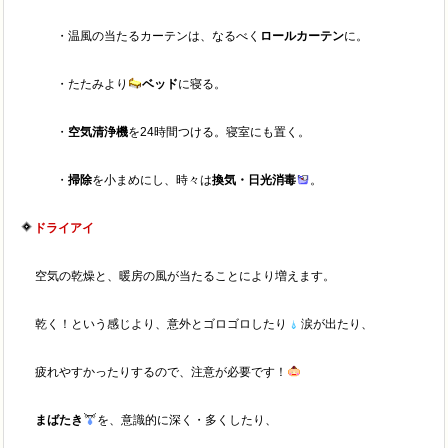
・温風の当たるカーテンは、なるべく
ロールカーテン
に。
・たたみより
ベッド
に寝る。
・
空気清浄機
を24時間つける。寝室にも置く。
・
掃除
を小まめにし、時々は
換気・日光消毒
。
ドライアイ
空気の乾燥と、暖房の風が当たることにより増えます。
乾く！という感じより、意外とゴロゴロしたり
涙が出たり、
疲れやすかったりするので、注意が必要です！
まばたき
を、意識的に深く・多くしたり、