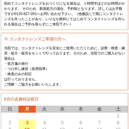
初めてコンタクトレンズをおつくりになる場合は、１時間半ほどのお時間がか
かります。 そのため、新規処方の場合、予約制となります。詳しくはお手数
ですが0120-827-001へお問い合わせ下さい。（他施設にて既にコンタクトレ
ンズを作ったことがあり、いりなか眼科にてはじめてコンタクトレンズを作ら
れる場合はご予約を取らずにご来院下さい）
※ コンタクトレンズご希望の方へ
当院では、コンタクトレンズを安全にご使用いただくために、診察・検査・練
習・処方・販売をセットで行っております。そのため、当院でのご購入がない
場合は、
・処方箋の発行
・つけ外し練習（装用指導）
・検査のみの対応
は行っておりません。
ご理解・ご協力をお願いいたします。
8月の皮膚科診察日
日
月
火
水
木
金
土
1
2
3
4
5
6
7
8