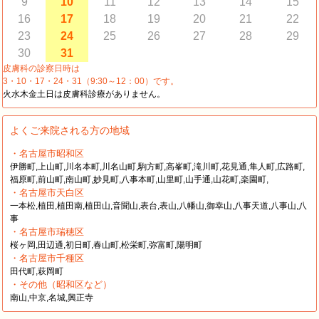
9
10
11
12
13
14
15
16
17
18
19
20
21
22
23
24
25
26
27
28
29
30
31
皮膚科の診察日時は
3・10・17・24・31（9:30～12：00）です。
火水木金土日は皮膚科診療がありません。
よくご来院される方の地域
・名古屋市昭和区
伊勝町,上山町,川名本町,川名山町,駒方町,高峯町,滝川町,花見通,隼人町,広路町,
福原町,前山町,南山町,妙見町,八事本町,山里町,山手通,山花町,楽園町,
・名古屋市天白区
一本松,植田,植田南,植田山,音聞山,表台,表山,八幡山,御幸山,八事天道,八事山,八
事
・名古屋市瑞穂区
桜ヶ岡,田辺通,初日町,春山町,松栄町,弥富町,陽明町
・名古屋市千種区
田代町,萩岡町
・その他（昭和区など）
南山,中京,名城,興正寺