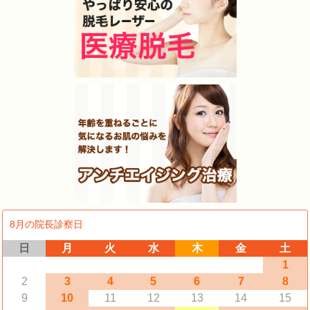
8月の院長診察日
日
月
火
水
木
金
土
1
2
3
4
5
6
7
8
9
10
11
12
13
14
15