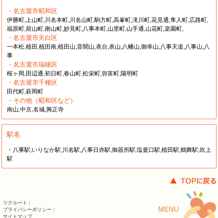
・名古屋市昭和区
伊勝町,上山町,川名本町,川名山町,駒方町,高峯町,滝川町,花見通,隼人町,広路町,
福原町,前山町,南山町,妙見町,八事本町,山里町,山手通,山花町,楽園町,
・名古屋市天白区
一本松,植田,植田南,植田山,音聞山,表台,表山,八幡山,御幸山,八事天道,八事山,八
事
・名古屋市瑞穂区
桜ヶ岡,田辺通,初日町,春山町,松栄町,弥富町,陽明町
・名古屋市千種区
田代町,萩岡町
・その他（昭和区など）
南山,中京,名城,興正寺
駅名
・八事駅,いりなか駅,川名駅,八事日赤駅,御器所駅,塩釜口駅,植田駅,鶴舞駅,吹上
駅
リクルート
｜
プライバシーポリシー
｜
サイトマップ