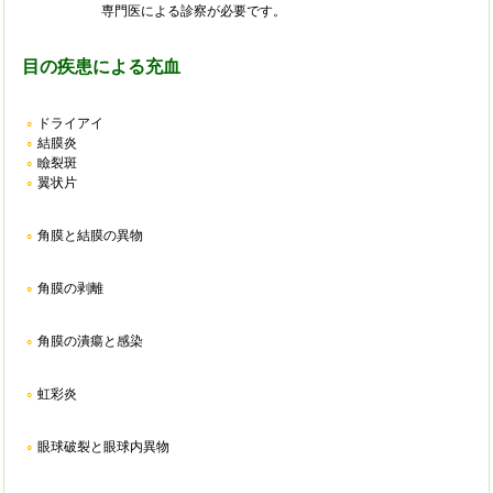
専門医による診察が必要です。
目の疾患による充血
ドライアイ
結膜炎
瞼裂斑
翼状片
角膜と結膜の異物
角膜の剥離
角膜の潰瘍と感染
虹彩炎
眼球破裂と眼球内異物