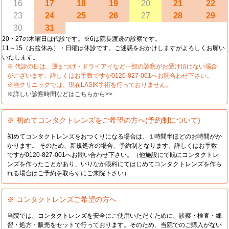
16
17
18
19
20
21
22
23
24
25
26
27
28
29
30
31
20・27の木曜日は代診です。※6は院長渡邊の診察です。
11～15（お盆休み）・日曜は休診です。ご迷惑をおかけしますがよろしくお願い
いたします。
※ 代診の日は、逆まつげ・ドライアイなど一部の診察がお受け頂けない場合
がございます。詳しくはお手数ですが0120-827-001へお問合わせ下さい。
※当クリニックでは、現在LASIK手術を行っておりません。
※詳しい診察時間などはこちらから>>
※ 初めてコンタクトレンズをご希望の方へ(予約制について)
初めてコンタクトレンズをおつくりになる場合は、１時間半ほどのお時間がか
かります。 そのため、新規処方の場合、予約制となります。詳しくはお手数
ですが0120-827-001へお問い合わせ下さい。（他施設にて既にコンタクトレ
ンズを作ったことがあり、いりなか眼科にてはじめてコンタクトレンズを作ら
れる場合はご予約を取らずにご来院下さい）
※ コンタクトレンズご希望の方へ
当院では、コンタクトレンズを安全にご使用いただくために、診察・検査・練
習・処方・販売をセットで行っております。そのため、当院でのご購入がない