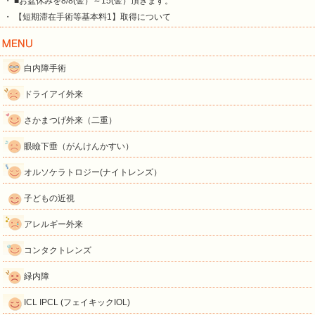
・ ■お盆休みを8/8(金）～15(金）頂きます。
・ 【短期滞在手術等基本料1】取得について
白内障手術
ドライアイ外来
さかまつげ外来（二重）
眼瞼下垂（がんけんかすい）
オルソケラトロジー(ナイトレンズ）
子どもの近視
アレルギー外来
コンタクトレンズ
緑内障
ICL IPCL (フェイキックIOL)