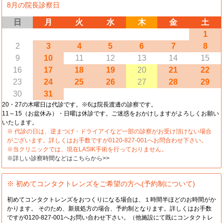
8月の院長診察日
日
月
火
水
木
金
土
1
2
3
4
5
6
7
8
9
10
11
12
13
14
15
16
17
18
19
20
21
22
23
24
25
26
27
28
29
30
31
20・27の木曜日は代診です。※6は院長渡邊の診察です。
11～15（お盆休み）・日曜は休診です。ご迷惑をおかけしますがよろしくお願い
いたします。
※ 代診の日は、逆まつげ・ドライアイなど一部の診察がお受け頂けない場合
がございます。詳しくはお手数ですが0120-827-001へお問合わせ下さい。
※当クリニックでは、現在LASIK手術を行っておりません。
※詳しい診察時間などはこちらから>>
※ 初めてコンタクトレンズをご希望の方へ(予約制について)
初めてコンタクトレンズをおつくりになる場合は、１時間半ほどのお時間がか
かります。 そのため、新規処方の場合、予約制となります。詳しくはお手数
ですが0120-827-001へお問い合わせ下さい。（他施設にて既にコンタクトレ