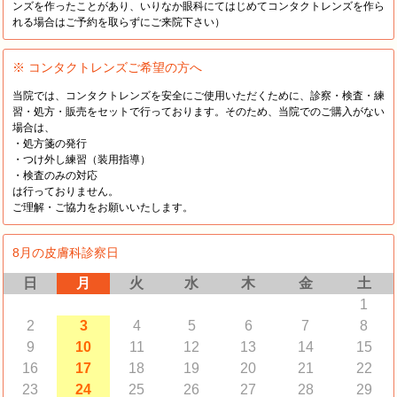
ンズを作ったことがあり、いりなか眼科にてはじめてコンタクトレンズを作ら
れる場合はご予約を取らずにご来院下さい）
※ コンタクトレンズご希望の方へ
当院では、コンタクトレンズを安全にご使用いただくために、診察・検査・練
習・処方・販売をセットで行っております。そのため、当院でのご購入がない
場合は、
・処方箋の発行
・つけ外し練習（装用指導）
・検査のみの対応
は行っておりません。
ご理解・ご協力をお願いいたします。
8月の皮膚科診察日
日
月
火
水
木
金
土
1
2
3
4
5
6
7
8
9
10
11
12
13
14
15
16
17
18
19
20
21
22
23
24
25
26
27
28
29