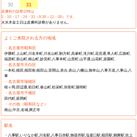
30
31
皮膚科の診察日時は
3・10・17・24・31（9:30～12：00）です。
火水木金土日は皮膚科診療がありません。
よくご来院される方の地域
・名古屋市昭和区
伊勝町,上山町,川名本町,川名山町,駒方町,高峯町,滝川町,花見通,隼人町,広路町,
福原町,前山町,南山町,妙見町,八事本町,山里町,山手通,山花町,楽園町,
・名古屋市天白区
一本松,植田,植田南,植田山,音聞山,表台,表山,八幡山,御幸山,八事天道,八事山,八
事
・名古屋市瑞穂区
桜ヶ岡,田辺通,初日町,春山町,松栄町,弥富町,陽明町
・名古屋市千種区
田代町,萩岡町
・その他（昭和区など）
南山,中京,名城,興正寺
駅名
・八事駅,いりなか駅,川名駅,八事日赤駅,御器所駅,塩釜口駅,植田駅,鶴舞駅,吹上