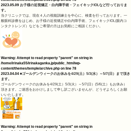
2023.05.09
お子様の近視矯正・白内障手術・フェイキックIOLなど行っておりま
す。
当クリニックでは、現在４人の視能訓練士を中心に、検査を行っております。一
般眼科診療をはじめ、お子様の近視矯正や白内障手術、フェイキックIOL(眼内コ
ンタクトレンズ）などをご希望の方はお気軽にご相談ください。
Warning
: Attempt to read property "parent" on string in
/home/irinaka55/irinakaganka.jp/public_html/wp-
content/themes/temple/archive.php
on line
78
2023.04.04
■ゴールデンウィークのお休みを4/29(土）5/3(水）～5/7(日）まで頂き
ます。
ゴールデンウィークのお休みを4/29(土）5/3(火）～5/7(日）(5/6(土）もお休み）
頂きます。ご迷惑をおかけしまして申し訳ございませんが、どうぞよろしくお願
いいたします。
Warning
: Attempt to read property "parent" on string in