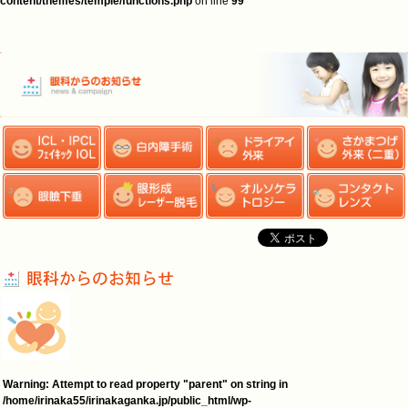
content/themes/temple/functions.php
on line
99
Warning
: Attempt to read property "parent" on string in
/home/irinaka55/irinakaganka.jp/public_html/wp-