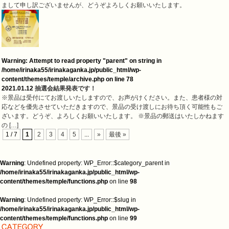
まして申し訳ございませんが、どうぞよろしくお願いいたします。
Warning
: Attempt to read property "parent" on string in
/home/irinaka55/irinakaganka.jp/public_html/wp-
content/themes/temple/archive.php
on line
78
2021.01.12
抽選会結果発表です！
※景品は受付にてお渡しいたしますので、お声がけください。また、患者様の対
応などを優先させていただきますので、景品の受け渡しにお待ち頂く可能性もご
ざいます。どうぞ、よろしくお願いいたします。 ※景品の郵送はいたしかねます
の […]
1 / 7
1
2
3
4
5
...
»
最後 »
Warning
: Undefined property: WP_Error::$category_parent in
/home/irinaka55/irinakaganka.jp/public_html/wp-
content/themes/temple/functions.php
on line
98
Warning
: Undefined property: WP_Error::$slug in
/home/irinaka55/irinakaganka.jp/public_html/wp-
content/themes/temple/functions.php
on line
99