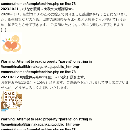
content/themes/temple/archive.php
on line
78
2023.10.11
いりなか眼科～★秋の大感謝祭★～
2020年より、新型コロナのために控えておりました感謝祭を行うことになりまし
た。衛生対策などのため、以前の感謝祭から比べると人数をぐっと抑えて行うた
め、抽選制とさせて頂きます。 ご参加いただけない方にも楽しんで頂けるよう
[…]
Warning
: Attempt to read property "parent" on string in
/home/irinaka55/irinakaganka.jp/public_html/wp-
content/themes/temple/archive.php
on line
78
2023.07.12
■お盆休みを8/11(金）～15(火）頂きます。
お盆休みを8/11(金）～15(火）頂きます。ご迷惑をおかけしまして申し訳ございま
せんが、どうぞよろしくお願いいたします。
Warning
: Attempt to read property "parent" on string in
/home/irinaka55/irinakaganka.jp/public_html/wp-
content/themes/temple/archive.php
on line
78