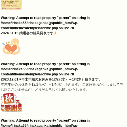
Warning
: Attempt to read property "parent" on string in
/home/irinaka55/irinakaganka.jp/public_html/wp-
content/themes/temple/archive.php
on line
78
2024.01.15
抽選会の結果発表です
Warning
: Attempt to read property "parent" on string in
/home/irinaka55/irinakaganka.jp/public_html/wp-
content/themes/temple/archive.php
on line
78
2023.12.01
■年末年始のお休みを12/27(水）～1/4(木）頂きます。
年末年始のお休みを12/27(水）～1/4(木）頂きます。 ご迷惑をおかけしまして申
し訳ございませんが、どうぞよろしくお願いいたします。
Warning
: Attempt to read property "parent" on string in
/home/irinaka55/irinakaganka.jp/public_html/wp-