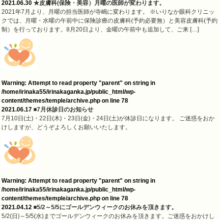
2021.06.30
★皮膚科(保険・美容）月曜の医師が変わります。
2021年7月より、月曜の担当医師が寺嶋に変わります。 ※いりなか眼科クリニッ
クでは、月曜・水曜の午前中に保険診療の皮膚科(予約必要無）と美容皮膚科(予約
制）を行っております。8月20日より、金曜の午前中も追加して、ご来 […]
Warning
: Attempt to read property "parent" on string in
/home/irinaka55/irinakaganka.jp/public_html/wp-
content/themes/temple/archive.php
on line
78
2021.06.17
■7月休診日のお知らせ
7月10日(土)・22日(木)・23日(金)・24日(土)が休診日になります。 ご迷惑をおか
けしますが、どうぞよろしくお願いいたします。
Warning
: Attempt to read property "parent" on string in
/home/irinaka55/irinakaganka.jp/public_html/wp-
content/themes/temple/archive.php
on line
78
2021.04.12
■5/2～5/5にゴールデンウィークのお休みを頂きます。
5/2(日)～5/5(水)までゴールデンウィークのお休みを頂きます。ご迷惑をおかけし