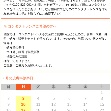
かります。 そのため、新規処方の場合、予約制となります。詳しくはお手数
ですが0120-827-001へお問い合わせ下さい。（他施設にて既にコンタクトレ
ンズを作ったことがあり、いりなか眼科にてはじめてコンタクトレンズを作ら
れる場合はご予約を取らずにご来院下さい）
※ コンタクトレンズご希望の方へ
当院では、コンタクトレンズを安全にご使用いただくために、診察・検査・練
習・処方・販売をセットで行っております。そのため、当院でのご購入がない
場合は、
・処方箋の発行
・つけ外し練習（装用指導）
・検査のみの対応
は行っておりません。
ご理解・ご協力をお願いいたします。
8月の皮膚科診察日
日
月
火
水
木
金
土
1
2
3
4
5
6
7
8
9
10
11
12
13
14
15
16
17
18
19
20
21
22