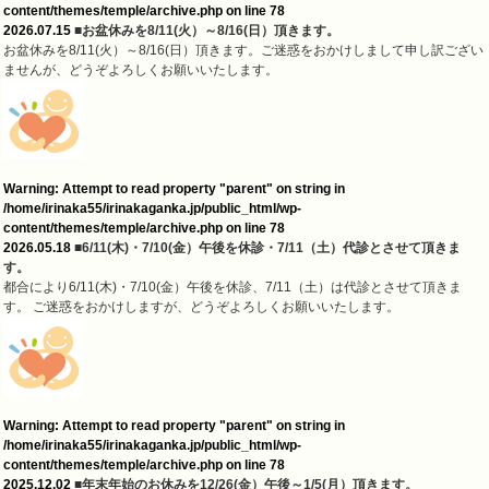
content/themes/temple/archive.php
on line
78
2026.07.15
■お盆休みを8/11(火）～8/16(日）頂きます。
お盆休みを8/11(火）～8/16(日）頂きます。ご迷惑をおかけしまして申し訳ござい
ませんが、どうぞよろしくお願いいたします。
Warning
: Attempt to read property "parent" on string in
/home/irinaka55/irinakaganka.jp/public_html/wp-
content/themes/temple/archive.php
on line
78
2026.05.18
■6/11(木)・7/10(金）午後を休診・7/11（土）代診とさせて頂きま
す。
都合により6/11(木)・7/10(金）午後を休診、7/11（土）は代診とさせて頂きま
す。 ご迷惑をおかけしますが、どうぞよろしくお願いいたします。
Warning
: Attempt to read property "parent" on string in
/home/irinaka55/irinakaganka.jp/public_html/wp-
content/themes/temple/archive.php
on line
78
2025.12.02
■年末年始のお休みを12/26(金）午後～1/5(月）頂きます。