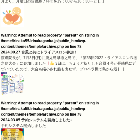
月より、月曜日の診察終了時間を19：00から18：30へと […]
Warning
: Attempt to read property "parent" on string in
/home/irinaka55/irinakaganka.jp/public_html/wp-
content/themes/temple/archive.php
on line
78
2024.09.27
台風と共にトライアスロン参加！
渡邊院長が、7月3日(日)に鹿児島県徳之島で、「第35回2022トライアスロンIN徳
之島大会」に参加しました
3日は、ちょうど折りしも台風４号が長崎県に近
づいていたので、大会も縮小され船も出せず、プロペラ機で島から最 […]
Warning
: Attempt to read property "parent" on string in
/home/irinaka55/irinakaganka.jp/public_html/wp-
content/themes/temple/archive.php
on line
78
2024.03.05
予約システムを開始しました♪
予約システム開始しました