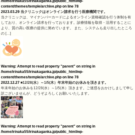
/home/irinaka55/irinakaganka.jp/public_html/wp-
content/themes/temple/archive.php
on line
78
2023.03.29
当クリニックはオンライン請求を行う医療機関です。
当クリニックは、マイナンバーカードによるオンライン資格確認を行う体制を有
しており、オンライン請求を行っております。診療情報を取得・活用することに
より、質の高い医療の提供に努めています。 また、システムも走り出したところ
の […]
Warning
: Attempt to read property "parent" on string in
/home/irinaka55/irinakaganka.jp/public_html/wp-
content/themes/temple/archive.php
on line
78
2022.12.27
■12/28(水）～1/5(木）年末年始のお休みを頂きます。
年末年始のお休みを12/28(水）～1/5(木）頂きます。ご迷惑をおかけしまして申し
訳ございませんが、どうぞよろしくお願いいたします。
Warning
: Attempt to read property "parent" on string in
/home/irinaka55/irinakaganka.jp/public_html/wp-