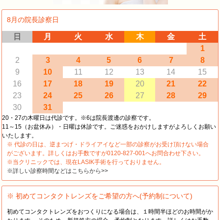
8月の院長診察日
日
月
火
水
木
金
土
1
2
3
4
5
6
7
8
9
10
11
12
13
14
15
16
17
18
19
20
21
22
23
24
25
26
27
28
29
30
31
20・27の木曜日は代診です。※6は院長渡邊の診察です。
11～15（お盆休み）・日曜は休診です。ご迷惑をおかけしますがよろしくお願い
いたします。
※ 代診の日は、逆まつげ・ドライアイなど一部の診察がお受け頂けない場合
がございます。詳しくはお手数ですが0120-827-001へお問合わせ下さい。
※当クリニックでは、現在LASIK手術を行っておりません。
※詳しい診察時間などはこちらから>>
※ 初めてコンタクトレンズをご希望の方へ(予約制について)
初めてコンタクトレンズをおつくりになる場合は、１時間半ほどのお時間がか