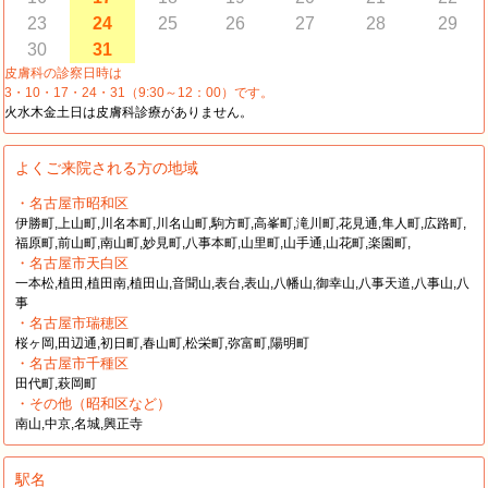
23
24
25
26
27
28
29
30
31
皮膚科の診察日時は
3・10・17・24・31（9:30～12：00）です。
火水木金土日は皮膚科診療がありません。
よくご来院される方の地域
・名古屋市昭和区
伊勝町,上山町,川名本町,川名山町,駒方町,高峯町,滝川町,花見通,隼人町,広路町,
福原町,前山町,南山町,妙見町,八事本町,山里町,山手通,山花町,楽園町,
・名古屋市天白区
一本松,植田,植田南,植田山,音聞山,表台,表山,八幡山,御幸山,八事天道,八事山,八
事
・名古屋市瑞穂区
桜ヶ岡,田辺通,初日町,春山町,松栄町,弥富町,陽明町
・名古屋市千種区
田代町,萩岡町
・その他（昭和区など）
南山,中京,名城,興正寺
駅名