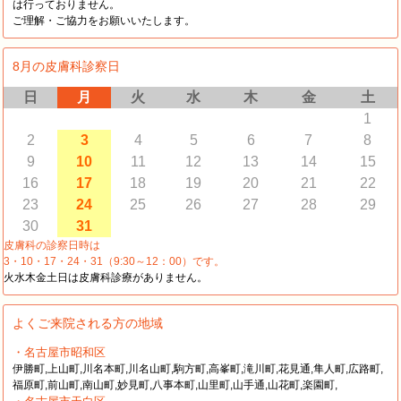
は行っておりません。
ご理解・ご協力をお願いいたします。
8月の皮膚科診察日
日
月
火
水
木
金
土
1
2
3
4
5
6
7
8
9
10
11
12
13
14
15
16
17
18
19
20
21
22
23
24
25
26
27
28
29
30
31
皮膚科の診察日時は
3・10・17・24・31（9:30～12：00）です。
火水木金土日は皮膚科診療がありません。
よくご来院される方の地域
・名古屋市昭和区
伊勝町,上山町,川名本町,川名山町,駒方町,高峯町,滝川町,花見通,隼人町,広路町,
福原町,前山町,南山町,妙見町,八事本町,山里町,山手通,山花町,楽園町,