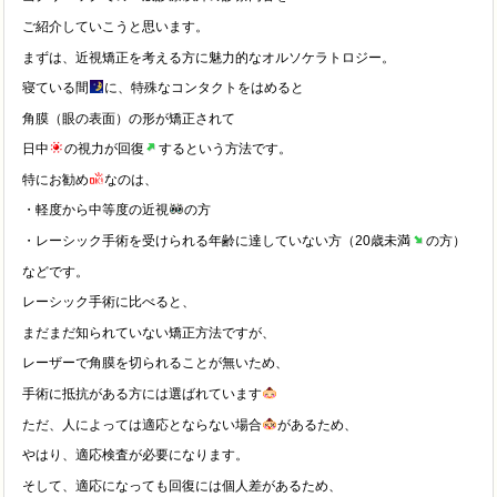
ご紹介していこうと思います。
まずは、近視矯正を考える方に魅力的なオルソケラトロジー。
寝ている間
に、特殊なコンタクトをはめると
角膜（眼の表面）の形が矯正されて
日中
の視力が回復
するという方法です。
特にお勧め
なのは、
・軽度から中等度の近視
の方
・レーシック手術を受けられる年齢に達していない方（20歳未満
の方）
などです。
レーシック手術に比べると、
まだまだ知られていない矯正方法ですが、
レーザーで角膜を切られることが無いため、
手術に抵抗がある方には選ばれています
ただ、人によっては適応とならない場合
があるため、
やはり、適応検査が必要になります。
そして、適応になっても回復には個人差があるため、