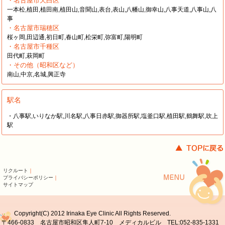
・名古屋市天白区
一本松,植田,植田南,植田山,音聞山,表台,表山,八幡山,御幸山,八事天道,八事山,八
事
・名古屋市瑞穂区
桜ヶ岡,田辺通,初日町,春山町,松栄町,弥富町,陽明町
・名古屋市千種区
田代町,萩岡町
・その他（昭和区など）
南山,中京,名城,興正寺
駅名
・八事駅,いりなか駅,川名駅,八事日赤駅,御器所駅,塩釜口駅,植田駅,鶴舞駅,吹上
駅
リクルート
｜
プライバシーポリシー
｜
サイトマップ
Copyright(C) 2012 Irinaka Eye Clinic All Rights Reserved.
〒466-0833 名古屋市昭和区隼人町7-10 メディカルビル TEL:052-835-1331