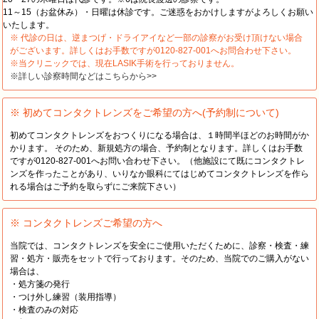
11～15（お盆休み）・日曜は休診です。ご迷惑をおかけしますがよろしくお願い
いたします。
※ 代診の日は、逆まつげ・ドライアイなど一部の診察がお受け頂けない場合
がございます。詳しくはお手数ですが0120-827-001へお問合わせ下さい。
※当クリニックでは、現在LASIK手術を行っておりません。
※詳しい診察時間などはこちらから>>
※ 初めてコンタクトレンズをご希望の方へ(予約制について)
初めてコンタクトレンズをおつくりになる場合は、１時間半ほどのお時間がか
かります。 そのため、新規処方の場合、予約制となります。詳しくはお手数
ですが0120-827-001へお問い合わせ下さい。（他施設にて既にコンタクトレ
ンズを作ったことがあり、いりなか眼科にてはじめてコンタクトレンズを作ら
れる場合はご予約を取らずにご来院下さい）
※ コンタクトレンズご希望の方へ
当院では、コンタクトレンズを安全にご使用いただくために、診察・検査・練
習・処方・販売をセットで行っております。そのため、当院でのご購入がない
場合は、
・処方箋の発行
・つけ外し練習（装用指導）
・検査のみの対応