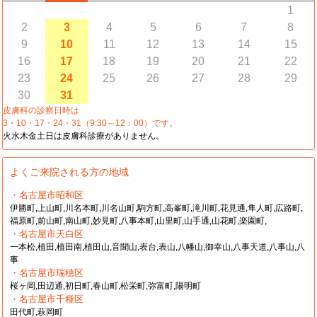
1
2
3
4
5
6
7
8
9
10
11
12
13
14
15
16
17
18
19
20
21
22
23
24
25
26
27
28
29
30
31
皮膚科の診察日時は
3・10・17・24・31（9:30～12：00）です。
火水木金土日は皮膚科診療がありません。
よくご来院される方の地域
・名古屋市昭和区
伊勝町,上山町,川名本町,川名山町,駒方町,高峯町,滝川町,花見通,隼人町,広路町,
福原町,前山町,南山町,妙見町,八事本町,山里町,山手通,山花町,楽園町,
・名古屋市天白区
一本松,植田,植田南,植田山,音聞山,表台,表山,八幡山,御幸山,八事天道,八事山,八
事
・名古屋市瑞穂区
桜ヶ岡,田辺通,初日町,春山町,松栄町,弥富町,陽明町
・名古屋市千種区
田代町,萩岡町