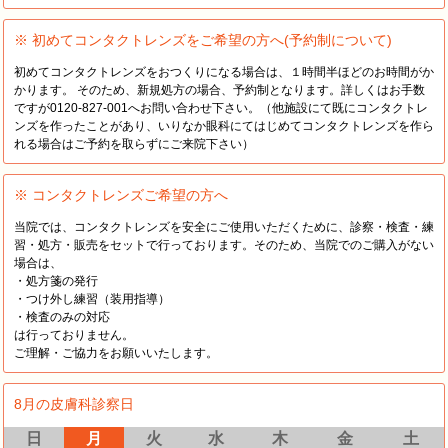
※ 初めてコンタクトレンズをご希望の方へ(予約制について)
初めてコンタクトレンズをおつくりになる場合は、１時間半ほどのお時間がか
かります。 そのため、新規処方の場合、予約制となります。詳しくはお手数
ですが0120-827-001へお問い合わせ下さい。（他施設にて既にコンタクトレ
ンズを作ったことがあり、いりなか眼科にてはじめてコンタクトレンズを作ら
れる場合はご予約を取らずにご来院下さい）
※ コンタクトレンズご希望の方へ
当院では、コンタクトレンズを安全にご使用いただくために、診察・検査・練
習・処方・販売をセットで行っております。そのため、当院でのご購入がない
場合は、
・処方箋の発行
・つけ外し練習（装用指導）
・検査のみの対応
は行っておりません。
ご理解・ご協力をお願いいたします。
8月の皮膚科診察日
日
月
火
水
木
金
土