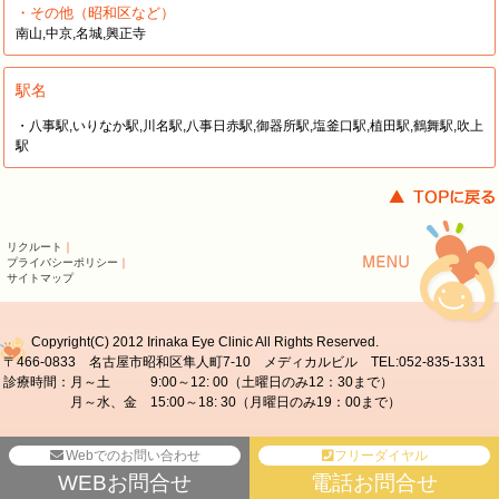
・その他（昭和区など）
南山,中京,名城,興正寺
駅名
・八事駅,いりなか駅,川名駅,八事日赤駅,御器所駅,塩釜口駅,植田駅,鶴舞駅,吹上
駅
リクルート
｜
プライバシーポリシー
｜
サイトマップ
Copyright(C) 2012 Irinaka Eye Clinic All Rights Reserved.
〒466-0833 名古屋市昭和区隼人町7-10 メディカルビル TEL:052-835-1331
診療時間：月～土 9:00～12: 00（土曜日のみ12：30まで）
月～水、金 15:00～18: 30（月曜日のみ19：00まで）
Webでのお問い合わせ
フリーダイヤル
WEBお問合せ
電話お問合せ