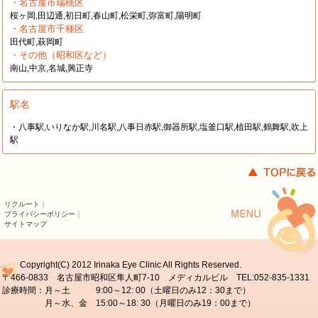
・名古屋市瑞穂区
桜ヶ岡,田辺通,初日町,春山町,松栄町,弥富町,陽明町
・名古屋市千種区
田代町,萩岡町
・その他（昭和区など）
南山,中京,名城,興正寺
駅名
・八事駅,いりなか駅,川名駅,八事日赤駅,御器所駅,塩釜口駅,植田駅,鶴舞駅,吹上
駅
リクルート
｜
プライバシーポリシー
｜
サイトマップ
Copyright(C) 2012 Irinaka Eye Clinic All Rights Reserved.
〒466-0833 名古屋市昭和区隼人町7-10 メディカルビル TEL:052-835-1331
診療時間：月～土 9:00～12: 00（土曜日のみ12：30まで）
月～水、金 15:00～18: 30（月曜日のみ19：00まで）