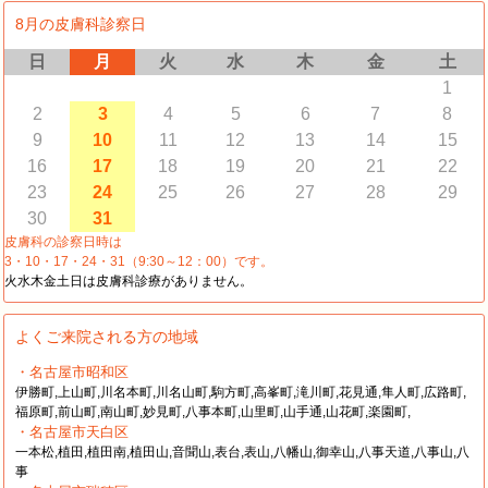
8月の皮膚科診察日
日
月
火
水
木
金
土
1
2
3
4
5
6
7
8
9
10
11
12
13
14
15
16
17
18
19
20
21
22
23
24
25
26
27
28
29
30
31
皮膚科の診察日時は
3・10・17・24・31（9:30～12：00）です。
火水木金土日は皮膚科診療がありません。
よくご来院される方の地域
・名古屋市昭和区
伊勝町,上山町,川名本町,川名山町,駒方町,高峯町,滝川町,花見通,隼人町,広路町,
福原町,前山町,南山町,妙見町,八事本町,山里町,山手通,山花町,楽園町,
・名古屋市天白区
一本松,植田,植田南,植田山,音聞山,表台,表山,八幡山,御幸山,八事天道,八事山,八
事