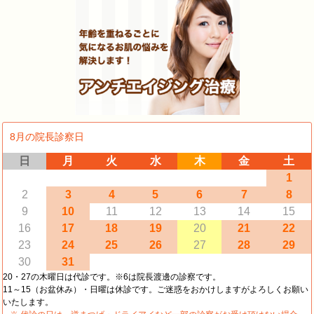
8月の院長診察日
日
月
火
水
木
金
土
1
2
3
4
5
6
7
8
9
10
11
12
13
14
15
16
17
18
19
20
21
22
23
24
25
26
27
28
29
30
31
20・27の木曜日は代診です。※6は院長渡邊の診察です。
11～15（お盆休み）・日曜は休診です。ご迷惑をおかけしますがよろしくお願い
いたします。