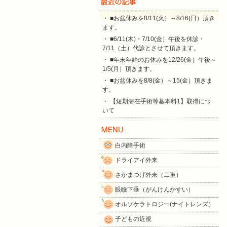
・ ■お盆休みを8/11(火）～8/16(日）頂き
ます。
・ ■6/11(木)・7/10(金）午後を休診・
7/11（土）代診とさせて頂きます。
・ ■年末年始のお休みを12/26(金）午後～
1/5(月）頂きます。
・ ■お盆休みを8/8(金）～15(金）頂きま
す。
・ 【短期滞在手術等基本料1】取得につ
いて
白内障手術
ドライアイ外来
さかまつげ外来（二重）
眼瞼下垂（がんけんかすい）
オルソケラトロジー(ナイトレンズ）
子どもの近視