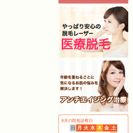
8月の院長診察日
日
月
火
水
木
金
土