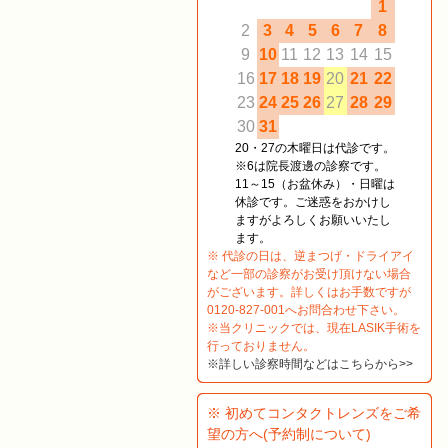
1
2
3
4
5
6
7
8
9
10
11
12
13
14
15
16
17
18
19
20
21
22
23
24
25
26
27
28
29
30
31
20・27の木曜日は代診です。
※6は院長渡邊の診察です。
11～15（お盆休み）・日曜は
休診です。ご迷惑をおかけし
ますがよろしくお願いいたし
ます。
※ 代診の日は、逆まつげ・ドライアイ
など一部の診察がお受け頂けない場合
がございます。詳しくはお手数ですが
0120-827-001へお問合わせ下さい。
※当クリニックでは、現在LASIK手術を
行っておりません。
※詳しい診察時間などはこちらから>>
※ 初めてコンタクトレンズをご希
望の方へ(予約制について)