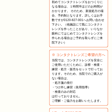
初めてコンタクトレンズをおつくりに
なる場合は、１時間半ほどのお時間が
かかります。 そのため、新規処方の場
合、予約制となります。詳しくはお手
数ですが0120-827-001へお問い合わせ
下さい。（他施設にて既にコンタクト
レンズを作ったことがあり、いりなか
眼科にてはじめてコンタクトレンズを
作られる場合はご予約を取らずにご来
院下さい）
※ コンタクトレンズご希望の方へ
当院では、コンタクトレンズを安全に
ご使用いただくために、診察・検査・
練習・処方・販売をセットで行ってお
ります。そのため、当院でのご購入が
ない場合は、
・処方箋の発行
・つけ外し練習（装用指導）
・検査のみの対応
は行っておりません。
ご理解・ご協力をお願いいたします。