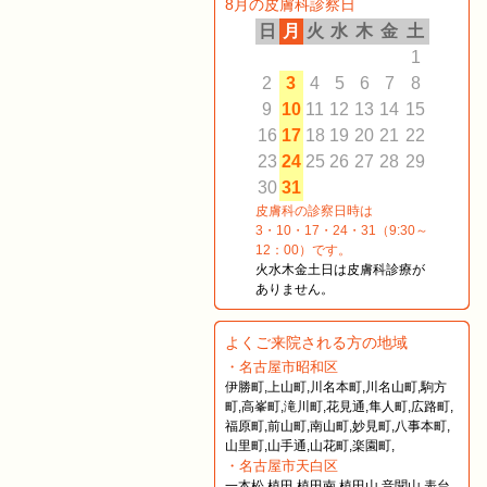
8月の皮膚科診察日
日
月
火
水
木
金
土
1
2
3
4
5
6
7
8
9
10
11
12
13
14
15
16
17
18
19
20
21
22
23
24
25
26
27
28
29
30
31
皮膚科の診察日時は
3・10・17・24・31（9:30～
12：00）です。
火水木金土日は皮膚科診療が
ありません。
よくご来院される方の地域
・名古屋市昭和区
伊勝町,上山町,川名本町,川名山町,駒方
町,高峯町,滝川町,花見通,隼人町,広路町,
福原町,前山町,南山町,妙見町,八事本町,
山里町,山手通,山花町,楽園町,
・名古屋市天白区
一本松,植田,植田南,植田山,音聞山,表台,