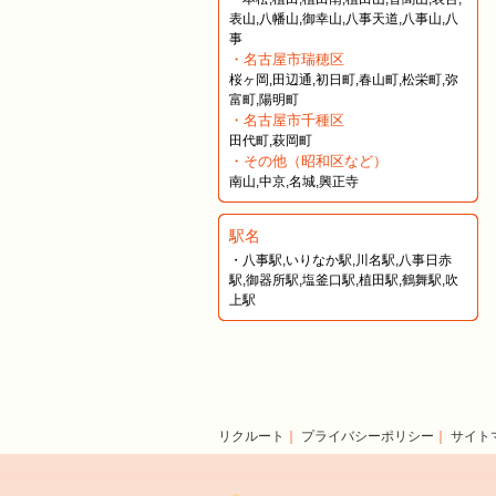
表山,八幡山,御幸山,八事天道,八事山,八
事
・名古屋市瑞穂区
桜ヶ岡,田辺通,初日町,春山町,松栄町,弥
富町,陽明町
・名古屋市千種区
田代町,萩岡町
・その他（昭和区など）
南山,中京,名城,興正寺
駅名
・八事駅,いりなか駅,川名駅,八事日赤
駅,御器所駅,塩釜口駅,植田駅,鶴舞駅,吹
上駅
リクルート
｜
プライバシーポリシー
｜
サイト