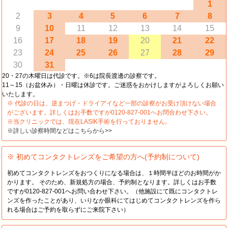
1
2
3
4
5
6
7
8
9
10
11
12
13
14
15
16
17
18
19
20
21
22
23
24
25
26
27
28
29
30
31
20・27の木曜日は代診です。※6は院長渡邊の診察です。
11～15（お盆休み）・日曜は休診です。ご迷惑をおかけしますがよろしくお願い
いたします。
※ 代診の日は、逆まつげ・ドライアイなど一部の診察がお受け頂けない場合
がございます。詳しくはお手数ですが0120-827-001へお問合わせ下さい。
※当クリニックでは、現在LASIK手術を行っておりません。
※詳しい診察時間などはこちらから>>
※ 初めてコンタクトレンズをご希望の方へ(予約制について)
初めてコンタクトレンズをおつくりになる場合は、１時間半ほどのお時間がか
かります。 そのため、新規処方の場合、予約制となります。詳しくはお手数
ですが0120-827-001へお問い合わせ下さい。（他施設にて既にコンタクトレ
ンズを作ったことがあり、いりなか眼科にてはじめてコンタクトレンズを作ら
れる場合はご予約を取らずにご来院下さい）