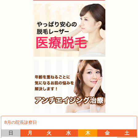
8月の院長診察日
日
月
火
水
木
金
土