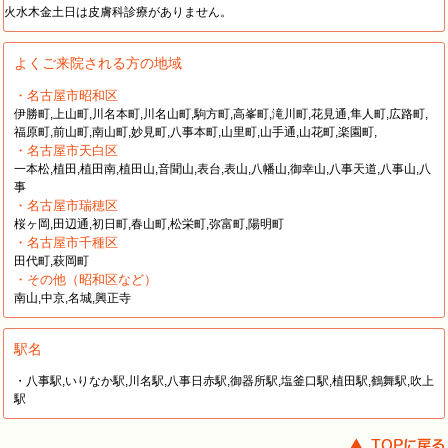
火水木金土日は皮膚科診療がありません。
よくご来院される方の地域
・名古屋市昭和区
伊勝町,上山町,川名本町,川名山町,駒方町,高峯町,滝川町,花見通,隼人町,広路町,
福原町,前山町,南山町,妙見町,八事本町,山里町,山手通,山花町,楽園町,
・名古屋市天白区
一本松,植田,植田南,植田山,音聞山,表台,表山,八幡山,御幸山,八事天道,八事山,八
事
・名古屋市瑞穂区
桜ヶ岡,田辺通,初日町,春山町,松栄町,弥富町,陽明町
・名古屋市千種区
田代町,萩岡町
・その他（昭和区など）
南山,中京,名城,興正寺
駅名
・八事駅,いりなか駅,川名駅,八事日赤駅,御器所駅,塩釜口駅,植田駅,鶴舞駅,吹上
駅