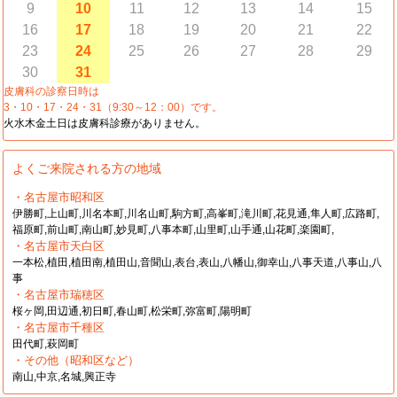
9
10
11
12
13
14
15
16
17
18
19
20
21
22
23
24
25
26
27
28
29
30
31
皮膚科の診察日時は
3・10・17・24・31（9:30～12：00）です。
火水木金土日は皮膚科診療がありません。
よくご来院される方の地域
・名古屋市昭和区
伊勝町,上山町,川名本町,川名山町,駒方町,高峯町,滝川町,花見通,隼人町,広路町,
福原町,前山町,南山町,妙見町,八事本町,山里町,山手通,山花町,楽園町,
・名古屋市天白区
一本松,植田,植田南,植田山,音聞山,表台,表山,八幡山,御幸山,八事天道,八事山,八
事
・名古屋市瑞穂区
桜ヶ岡,田辺通,初日町,春山町,松栄町,弥富町,陽明町
・名古屋市千種区
田代町,萩岡町
・その他（昭和区など）
南山,中京,名城,興正寺