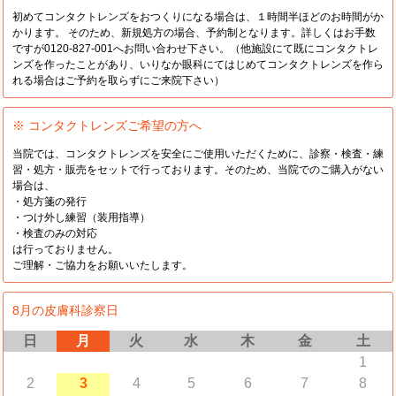
初めてコンタクトレンズをおつくりになる場合は、１時間半ほどのお時間がか
かります。 そのため、新規処方の場合、予約制となります。詳しくはお手数
ですが0120-827-001へお問い合わせ下さい。（他施設にて既にコンタクトレ
ンズを作ったことがあり、いりなか眼科にてはじめてコンタクトレンズを作ら
れる場合はご予約を取らずにご来院下さい）
※ コンタクトレンズご希望の方へ
当院では、コンタクトレンズを安全にご使用いただくために、診察・検査・練
習・処方・販売をセットで行っております。そのため、当院でのご購入がない
場合は、
・処方箋の発行
・つけ外し練習（装用指導）
・検査のみの対応
は行っておりません。
ご理解・ご協力をお願いいたします。
8月の皮膚科診察日
日
月
火
水
木
金
土
1
2
3
4
5
6
7
8