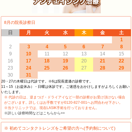
8月の院長診察日
日
月
火
水
木
金
土
1
2
3
4
5
6
7
8
9
10
11
12
13
14
15
16
17
18
19
20
21
22
23
24
25
26
27
28
29
30
31
20・27の木曜日は代診です。※6は院長渡邊の診察です。
11～15（お盆休み）・日曜は休診です。ご迷惑をおかけしますがよろしくお願い
いたします。
※ 代診の日は、逆まつげ・ドライアイなど一部の診察がお受け頂けない場合
がございます。詳しくはお手数ですが0120-827-001へお問合わせ下さい。
※当クリニックでは、現在LASIK手術を行っておりません。
※詳しい診察時間などはこちらから>>
※ 初めてコンタクトレンズをご希望の方へ(予約制について)