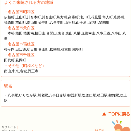
よくご来院される方の地域
・名古屋市昭和区
伊勝町,上山町,川名本町,川名山町,駒方町,高峯町,滝川町,花見通,隼人町,広路町,
福原町,前山町,南山町,妙見町,八事本町,山里町,山手通,山花町,楽園町,
・名古屋市天白区
一本松,植田,植田南,植田山,音聞山,表台,表山,八幡山,御幸山,八事天道,八事山,八
事
・名古屋市瑞穂区
桜ヶ岡,田辺通,初日町,春山町,松栄町,弥富町,陽明町
・名古屋市千種区
田代町,萩岡町
・その他（昭和区など）
南山,中京,名城,興正寺
駅名
・八事駅,いりなか駅,川名駅,八事日赤駅,御器所駅,塩釜口駅,植田駅,鶴舞駅,吹上
駅
リクルート
｜