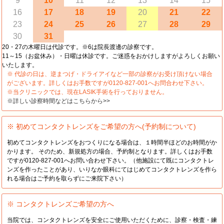
9
10
11
12
13
14
15
16
17
18
19
20
21
22
23
24
25
26
27
28
29
30
31
20・27の木曜日は代診です。※6は院長渡邊の診察です。
11～15（お盆休み）・日曜は休診です。ご迷惑をおかけしますがよろしくお願い
いたします。
※ 代診の日は、逆まつげ・ドライアイなど一部の診察がお受け頂けない場合
がございます。詳しくはお手数ですが0120-827-001へお問合わせ下さい。
※当クリニックでは、現在LASIK手術を行っておりません。
※詳しい診察時間などはこちらから>>
※ 初めてコンタクトレンズをご希望の方へ(予約制について)
初めてコンタクトレンズをおつくりになる場合は、１時間半ほどのお時間がか
かります。 そのため、新規処方の場合、予約制となります。詳しくはお手数
ですが0120-827-001へお問い合わせ下さい。（他施設にて既にコンタクトレ
ンズを作ったことがあり、いりなか眼科にてはじめてコンタクトレンズを作ら
れる場合はご予約を取らずにご来院下さい）
※ コンタクトレンズご希望の方へ
当院では、コンタクトレンズを安全にご使用いただくために、診察・検査・練