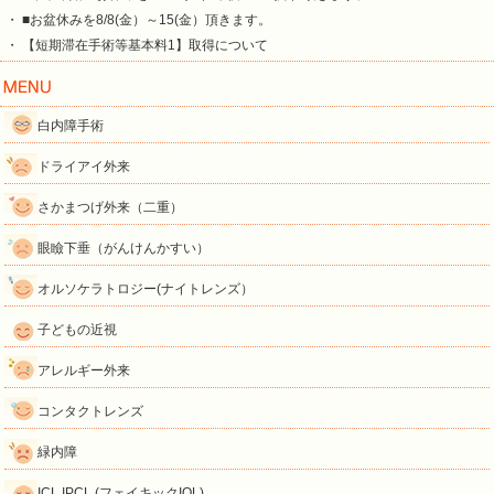
・ ■お盆休みを8/8(金）～15(金）頂きます。
・ 【短期滞在手術等基本料1】取得について
白内障手術
ドライアイ外来
さかまつげ外来（二重）
眼瞼下垂（がんけんかすい）
オルソケラトロジー(ナイトレンズ）
子どもの近視
アレルギー外来
コンタクトレンズ
緑内障
ICL IPCL (フェイキックIOL)