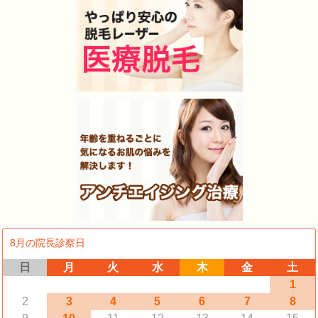
8月の院長診察日
日
月
火
水
木
金
土
1
2
3
4
5
6
7
8