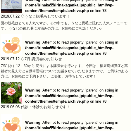
/home/irinaka55/irinakaganka.jp/public_html/wp-
content/themes/temple/archive.php
on line
78
2019.07.22
◇うなじ脱毛もしています！
夏の脱毛はとても人気ですが、その中でも、うなじ脱毛は隠れた人気メニューで
す。 うなじの後れ毛にお悩みの方は、お気軽にご相談ください♪
Warning
: Attempt to read property "parent" on string in
/home/irinaka55/irinakaganka.jp/public_html/wp-
content/themes/temple/archive.php
on line
78
2019.07.12
◇7月 講演会のお知らせ
7/31(水）12：30から 院長による講演会を行います。 今回は、糖尿病網膜症と高
齢者の見え方と自動車運転についてお話させていただきますので、 ご興味のある
方は、お気軽にご予約下さい。 ご参加、お待ちしています！
Warning
: Attempt to read property "parent" on string in
/home/irinaka55/irinakaganka.jp/public_html/wp-
content/themes/temple/archive.php
on line
78
2019.06.06
代診・休診のお知らせです！
Warning
: Attempt to read property "parent" on string in
/home/irinaka55/irinakaganka.jp/public_html/wp-