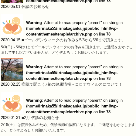
content/themes/temple/archive.php
on line
78
2020.05.01
休診のお知らせ
Warning
: Attempt to read property "parent" on string in
/home/irinaka55/irinakaganka.jp/public_html/wp-
content/themes/temple/archive.php
on line
78
2020.04.15
■ゴールデンウィークのお休みを5/3から5/6まで頂きます。
5/3(日)～5/6(水)までゴールデンウィークのお休みを頂きます。ご迷惑をおかけし
まして申し訳ございませんが、どうぞよろしくお願いいたします。
Warning
: Attempt to read property "parent" on string in
/home/irinaka55/irinakaganka.jp/public_html/wp-
content/themes/temple/archive.php
on line
78
2020.02.25
病院で聞こう♪旬の健康情報～コロナウィルスについて！
Warning
: Attempt to read property "parent" on string in
/home/irinaka55/irinakaganka.jp/public_html/wp-
content/themes/temple/archive.php
on line
78
2020.01.31
■2月 代診のお知らせ
2/15(土） は院長休みのため、代診医師の診察になります。 ご迷惑をおかけします
が、 どうぞよろしくお願いいたします。