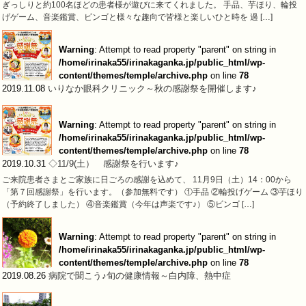
ぎっしりと約100名ほどの患者様が遊びに来てくれました。 手品、芋ほり、輪投
げゲーム、音楽鑑賞、ビンゴと様々な趣向で皆様と楽しいひと時を 過 […]
Warning
: Attempt to read property "parent" on string in
/home/irinaka55/irinakaganka.jp/public_html/wp-
content/themes/temple/archive.php
on line
78
2019.11.08
いりなか眼科クリニック～秋の感謝祭を開催します♪
Warning
: Attempt to read property "parent" on string in
/home/irinaka55/irinakaganka.jp/public_html/wp-
content/themes/temple/archive.php
on line
78
2019.10.31
◇11/9(土） 感謝祭を行います♪
ご来院患者さまとご家族に日ごろの感謝を込めて、 11月9日（土）14：00から
「第７回感謝祭」を行います。（参加無料です） ①手品 ②輪投げゲーム ③芋ほり
（予約終了しました） ④音楽鑑賞（今年は声楽です♪） ⑤ビンゴ […]
Warning
: Attempt to read property "parent" on string in
/home/irinaka55/irinakaganka.jp/public_html/wp-
content/themes/temple/archive.php
on line
78
2019.08.26
病院で聞こう♪旬の健康情報～白内障、熱中症