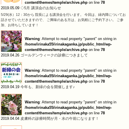
content/themes/temple/archive.php
on line
78
2019.05.09
◇5月 講演会のお知らせ
5/29(水）12：30から 院長による講演会を行います。 今回は、緑内障についてお
話させていただきますので、 ご興味のある方は、お気軽にご予約下さい。 ご参
加、お待ちしています！
Warning
: Attempt to read property "parent" on string in
/home/irinaka55/irinakaganka.jp/public_html/wp-
content/themes/temple/archive.php
on line
78
2019.04.26
ゴールデンウィークの診療につきまして
Warning
: Attempt to read property "parent" on string in
/home/irinaka55/irinakaganka.jp/public_html/wp-
content/themes/temple/archive.php
on line
78
2019.04.19
今年も、新緑の会を開催します♪
Warning
: Attempt to read property "parent" on string in
/home/irinaka55/irinakaganka.jp/public_html/wp-
content/themes/temple/archive.php
on line
78
2019.04.04
皮膚科の診療時間が月・水の午前になります！