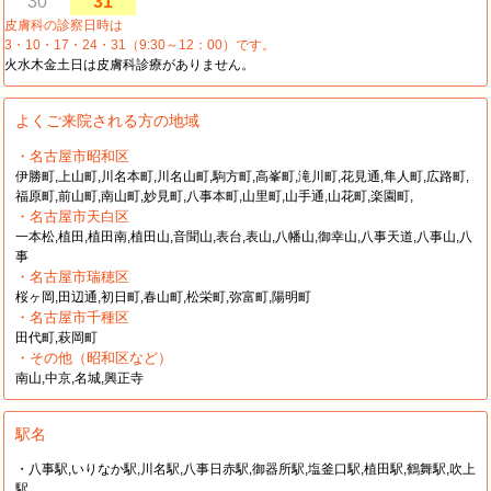
30
31
皮膚科の診察日時は
3・10・17・24・31（9:30～12：00）です。
火水木金土日は皮膚科診療がありません。
よくご来院される方の地域
・名古屋市昭和区
伊勝町,上山町,川名本町,川名山町,駒方町,高峯町,滝川町,花見通,隼人町,広路町,
福原町,前山町,南山町,妙見町,八事本町,山里町,山手通,山花町,楽園町,
・名古屋市天白区
一本松,植田,植田南,植田山,音聞山,表台,表山,八幡山,御幸山,八事天道,八事山,八
事
・名古屋市瑞穂区
桜ヶ岡,田辺通,初日町,春山町,松栄町,弥富町,陽明町
・名古屋市千種区
田代町,萩岡町
・その他（昭和区など）
南山,中京,名城,興正寺
駅名
・八事駅,いりなか駅,川名駅,八事日赤駅,御器所駅,塩釜口駅,植田駅,鶴舞駅,吹上
駅