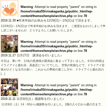
Warning
: Attempt to read property "parent" on string in
/home/irinaka55/irinakaganka.jp/public_html/wp-
content/themes/temple/archive.php
on line
78
2019.11.30
■年末年始のお休みを12/29(日)～1/5(日)まで頂きます。
12/29(日)～1/5(日)まで年末年始のお休みを頂きます。 ご迷惑をおかけしまして申
し訳ございませんが、どうぞよろしくお願いいたします。
Warning
: Attempt to read property "parent" on string in
/home/irinaka55/irinakaganka.jp/public_html/wp-
content/themes/temple/archive.php
on line
78
2019.11.27
11月27日 講演会を行いました♪
今日は、寒い中、12名の患者様が講演会に集まって下さいました。今日の内容は
ドライアイと疲れ目、高血圧についてでした。 空気の乾燥などで、ドライアイ症
状がひどくなる方の多い、これからの季節の過ごし方や、ドライアイと疲れ目の
[…]
Warning
: Attempt to read property "parent" on string in
/home/irinaka55/irinakaganka.jp/public_html/wp-
content/themes/temple/archive.php
on line
78
2019.11.11
11月9日(土）感謝祭を行いました♪
11月9日（土）14：00から感謝祭を行いました。1階の入り口から庭の方まで、