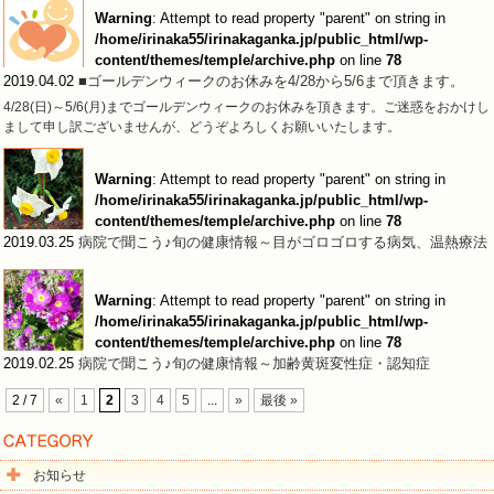
Warning
: Attempt to read property "parent" on string in
/home/irinaka55/irinakaganka.jp/public_html/wp-
content/themes/temple/archive.php
on line
78
2019.04.02
■ゴールデンウィークのお休みを4/28から5/6まで頂きます。
4/28(日)～5/6(月)までゴールデンウィークのお休みを頂きます。ご迷惑をおかけし
まして申し訳ございませんが、どうぞよろしくお願いいたします。
Warning
: Attempt to read property "parent" on string in
/home/irinaka55/irinakaganka.jp/public_html/wp-
content/themes/temple/archive.php
on line
78
2019.03.25
病院で聞こう♪旬の健康情報～目がゴロゴロする病気、温熱療法
Warning
: Attempt to read property "parent" on string in
/home/irinaka55/irinakaganka.jp/public_html/wp-
content/themes/temple/archive.php
on line
78
2019.02.25
病院で聞こう♪旬の健康情報～加齢黄斑変性症・認知症
2 / 7
«
1
2
3
4
5
...
»
最後 »
お知らせ