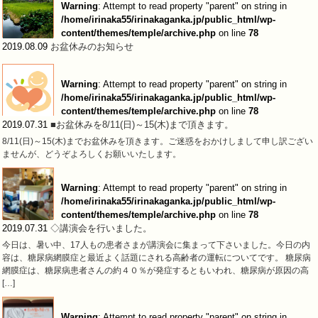
Warning
: Attempt to read property "parent" on string in
/home/irinaka55/irinakaganka.jp/public_html/wp-
content/themes/temple/archive.php
on line
78
2019.08.09
お盆休みのお知らせ
Warning
: Attempt to read property "parent" on string in
/home/irinaka55/irinakaganka.jp/public_html/wp-
content/themes/temple/archive.php
on line
78
2019.07.31
■お盆休みを8/11(日)～15(木)まで頂きます。
8/11(日)～15(木)までお盆休みを頂きます。ご迷惑をおかけしまして申し訳ござい
ませんが、どうぞよろしくお願いいたします。
Warning
: Attempt to read property "parent" on string in
/home/irinaka55/irinakaganka.jp/public_html/wp-
content/themes/temple/archive.php
on line
78
2019.07.31
◇講演会を行いました。
今日は、暑い中、17人もの患者さまが講演会に集まって下さいました。今日の内
容は、糖尿病網膜症と最近よく話題にされる高齢者の運転についてです。 糖尿病
網膜症は、糖尿病患者さんの約４０％が発症するともいわれ、糖尿病が原因の高
[…]
Warning
: Attempt to read property "parent" on string in