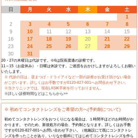
日
月
火
水
木
金
土
1
2
3
4
5
6
7
8
9
10
11
12
13
14
15
16
17
18
19
20
21
22
23
24
25
26
27
28
29
30
31
20・27の木曜日は代診です。※6は院長渡邊の診察です。
11～15（お盆休み）・日曜は休診です。ご迷惑をおかけしますがよろしくお願い
いたします。
※ 代診の日は、逆まつげ・ドライアイなど一部の診察がお受け頂けない場合
がございます。詳しくはお手数ですが0120-827-001へお問合わせ下さい。
※当クリニックでは、現在LASIK手術を行っておりません。
※詳しい診察時間などはこちらから>>
※ 初めてコンタクトレンズをご希望の方へ(予約制について)
初めてコンタクトレンズをおつくりになる場合は、１時間半ほどのお時間がか
かります。 そのため、新規処方の場合、予約制となります。詳しくはお手数
ですが0120-827-001へお問い合わせ下さい。（他施設にて既にコンタクトレ
ンズを作ったことがあり、いりなか眼科にてはじめてコンタクトレンズを作ら