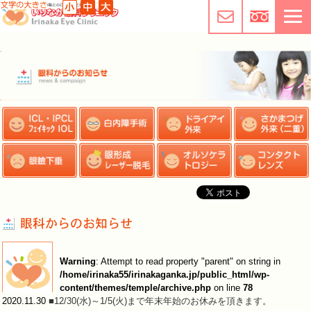
Warning
: Attempt to read property "parent" on string in
/home/irinaka55/irinakaganka.jp/public_html/wp-
content/themes/temple/archive.php
on line
78
2020.11.30
■12/30(水)～1/5(火)まで年末年始のお休みを頂きます。