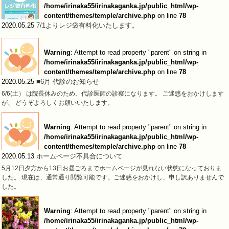
/home/irinaka55/irinakaganka.jp/public_html/wp-
content/themes/temple/archive.php
on line
78
2020.05.25
7/1よりレジ袋有料化いたします。
Warning
: Attempt to read property "parent" on string in
/home/irinaka55/irinakaganka.jp/public_html/wp-
content/themes/temple/archive.php
on line
78
2020.05.25
■6月 代診のお知らせ
6/6(土） は院長休みのため、代診医師の診察になります。 ご迷惑をおかけします
が、 どうぞよろしくお願いいたします。
Warning
: Attempt to read property "parent" on string in
/home/irinaka55/irinakaganka.jp/public_html/wp-
content/themes/temple/archive.php
on line
78
2020.05.13
ホームページ不具合について
5月12日夕方から13日お昼ごろまでホームページが見れない状態になっておりま
した。 現在は、通常通り閲覧可能です。ご迷惑をおかけし、申し訳ありませんで
した。
Warning
: Attempt to read property "parent" on string in
/home/irinaka55/irinakaganka.jp/public_html/wp-