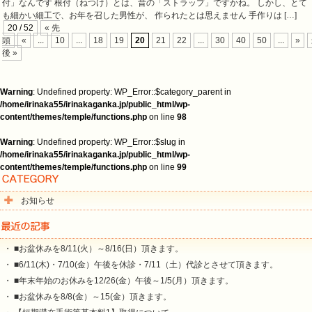
付」なんです 根付（ねつけ）とは、昔の「ストラップ」ですかね。 しかし、とて
も細かい細工で、お年を召した男性が、 作られたとは思えません 手作りは […]
20 / 52
« 先
頭
«
...
10
...
18
19
20
21
22
...
30
40
50
...
»
後 »
Warning
: Undefined property: WP_Error::$category_parent in
/home/irinaka55/irinakaganka.jp/public_html/wp-
content/themes/temple/functions.php
on line
98
Warning
: Undefined property: WP_Error::$slug in
/home/irinaka55/irinakaganka.jp/public_html/wp-
content/themes/temple/functions.php
on line
99
お知らせ
・ ■お盆休みを8/11(火）～8/16(日）頂きます。
・ ■6/11(木)・7/10(金）午後を休診・7/11（土）代診とさせて頂きます。
・ ■年末年始のお休みを12/26(金）午後～1/5(月）頂きます。
・ ■お盆休みを8/8(金）～15(金）頂きます。