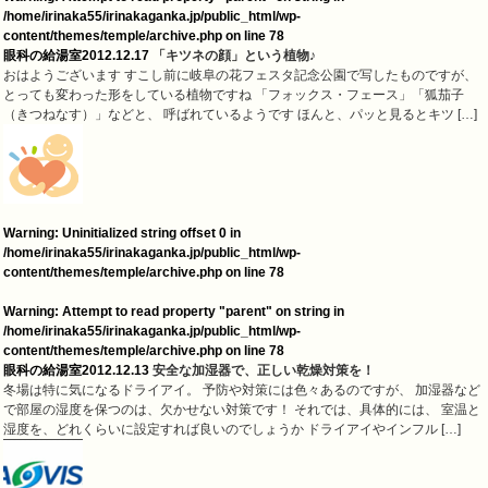
/home/irinaka55/irinakaganka.jp/public_html/wp-
content/themes/temple/archive.php
on line
78
眼科の給湯室
2012.12.17
「キツネの顔」という植物♪
おはようございます すこし前に岐阜の花フェスタ記念公園で写したものですが、
とっても変わった形をしている植物ですね 「フォックス・フェース」「狐茄子
（きつねなす）」などと、 呼ばれているようです ほんと、パッと見るとキツ […]
Warning
: Uninitialized string offset 0 in
/home/irinaka55/irinakaganka.jp/public_html/wp-
content/themes/temple/archive.php
on line
78
Warning
: Attempt to read property "parent" on string in
/home/irinaka55/irinakaganka.jp/public_html/wp-
content/themes/temple/archive.php
on line
78
眼科の給湯室
2012.12.13
安全な加湿器で、正しい乾燥対策を！
冬場は特に気になるドライアイ。 予防や対策には色々あるのですが、 加湿器など
で部屋の湿度を保つのは、欠かせない対策です！ それでは、具体的には、 室温と
湿度を、どれくらいに設定すれば良いのでしょうか ドライアイやインフル […]