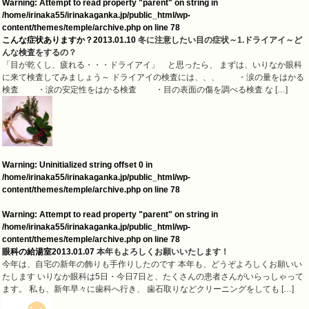
Warning
: Attempt to read property "parent" on string in
/home/irinaka55/irinakaganka.jp/public_html/wp-
content/themes/temple/archive.php
on line
78
こんな症状ありますか？
2013.01.10
冬に注意したい目の症状～1.ドライアイ～ど
んな検査をするの？
「目が乾くし、疲れる・・・ドライアイ」 と思ったら、 まずは、いりなか眼科
に来て検査してみましょう～ ドライアイの検査には、、、 ・涙の量をはかる
検査 ・涙の安定性をはかる検査 ・目の表面の傷を調べる検査 な […]
Warning
: Uninitialized string offset 0 in
/home/irinaka55/irinakaganka.jp/public_html/wp-
content/themes/temple/archive.php
on line
78
Warning
: Attempt to read property "parent" on string in
/home/irinaka55/irinakaganka.jp/public_html/wp-
content/themes/temple/archive.php
on line
78
眼科の給湯室
2013.01.07
本年もよろしくお願いいたします！
今年は、自宅の新年の飾りも手作りしたのです 本年も、どうぞよろしくお願いい
たします いりなか眼科は5日・今日7日と、たくさんの患者さんがいらっしゃって
ます。 私も、新年早々に歯科へ行き、 歯石取りなどクリーニングをしても […]