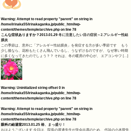
Warning
: Attempt to read property "parent" on string in
/home/irinaka55/irinakaganka.jp/public_html/wp-
content/themes/temple/archive.php
on line
78
こんな症状ありますか？
2013.01.29
冬に注意したい目の症状～2.アレルギー性結
膜炎
この季節は、意外に「アレルギー性結膜炎」を発症する方が多い季節です もう
少し後なら、花粉もたくさん飛んでいるし、うなずけるのですが、 なぜ寒い時期
に多くなってきたのでしょう？？ それは、冬の暖房の中心が、 エアコンやフ […]
Warning
: Uninitialized string offset 0 in
/home/irinaka55/irinakaganka.jp/public_html/wp-
content/themes/temple/archive.php
on line
78
Warning
: Attempt to read property "parent" on string in
/home/irinaka55/irinakaganka.jp/public_html/wp-
content/themes/temple/archive.php
on line
78
眼科の給湯室
2013.01.25
椿、まっ盛り！
おはようございます 今日は、院長の渡邊先生が学会出席のため、 代診の小木曽先