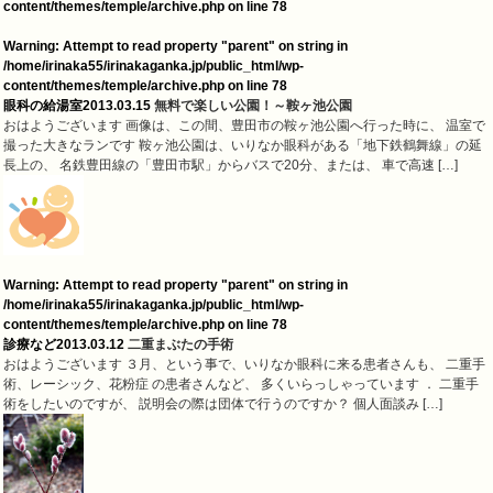
content/themes/temple/archive.php
on line
78
Warning
: Attempt to read property "parent" on string in
/home/irinaka55/irinakaganka.jp/public_html/wp-
content/themes/temple/archive.php
on line
78
眼科の給湯室
2013.03.15
無料で楽しい公園！～鞍ヶ池公園
おはようございます 画像は、この間、豊田市の鞍ヶ池公園へ行った時に、 温室で
撮った大きなランです 鞍ヶ池公園は、いりなか眼科がある「地下鉄鶴舞線」の延
長上の、 名鉄豊田線の「豊田市駅」からバスで20分、または、 車で高速 […]
Warning
: Attempt to read property "parent" on string in
/home/irinaka55/irinakaganka.jp/public_html/wp-
content/themes/temple/archive.php
on line
78
診療など
2013.03.12
二重まぶたの手術
おはようございます ３月、という事で、いりなか眼科に来る患者さんも、 二重手
術、レーシック、花粉症 の患者さんなど、 多くいらっしゃっています ． 二重手
術をしたいのですが、 説明会の際は団体で行うのですか？ 個人面談み […]