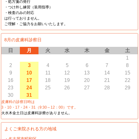
・処方箋の発行
・つけ外し練習（装用指導）
・検査のみの対応
は行っておりません。
ご理解・ご協力をお願いいたします。
8月の皮膚科診察日
日
月
火
水
木
金
土
1
2
3
4
5
6
7
8
9
10
11
12
13
14
15
16
17
18
19
20
21
22
23
24
25
26
27
28
29
30
31
皮膚科の診察日時は
3・10・17・24・31（9:30～12：00）です。
火水木金土日は皮膚科診療がありません。
よくご来院される方の地域
・名古屋市昭和区