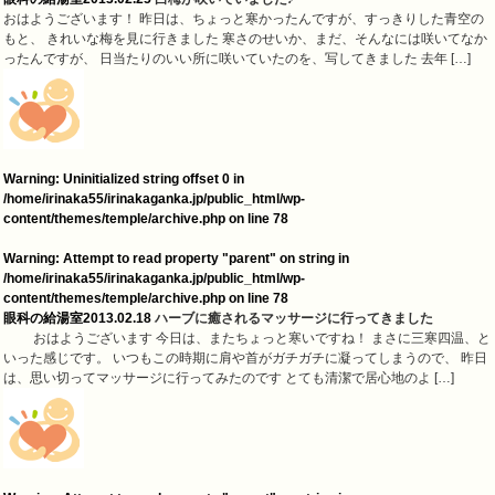
おはようございます！ 昨日は、ちょっと寒かったんですが、すっきりした青空の
もと、 きれいな梅を見に行きました 寒さのせいか、まだ、そんなには咲いてなか
ったんですが、 日当たりのいい所に咲いていたのを、写してきました 去年 […]
Warning
: Uninitialized string offset 0 in
/home/irinaka55/irinakaganka.jp/public_html/wp-
content/themes/temple/archive.php
on line
78
Warning
: Attempt to read property "parent" on string in
/home/irinaka55/irinakaganka.jp/public_html/wp-
content/themes/temple/archive.php
on line
78
眼科の給湯室
2013.02.18
ハーブに癒されるマッサージに行ってきました
おはようございます 今日は、またちょっと寒いですね！ まさに三寒四温、と
いった感じです。 いつもこの時期に肩や首がガチガチに凝ってしまうので、 昨日
は、思い切ってマッサージに行ってみたのです とても清潔で居心地のよ […]