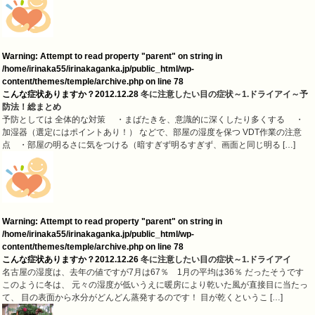
Warning
: Attempt to read property "parent" on string in
/home/irinaka55/irinakaganka.jp/public_html/wp-
content/themes/temple/archive.php
on line
78
こんな症状ありますか？
2012.12.28
冬に注意したい目の症状～1.ドライアイ～予
防法！総まとめ
予防としては 全体的な対策 ・まばたきを、意識的に深くしたり多くする ・
加湿器（選定にはポイントあり！） などで、部屋の湿度を保つ VDT作業の注意
点 ・部屋の明るさに気をつける（暗すぎず明るすぎず、画面と同じ明る […]
Warning
: Attempt to read property "parent" on string in
/home/irinaka55/irinakaganka.jp/public_html/wp-
content/themes/temple/archive.php
on line
78
こんな症状ありますか？
2012.12.26
冬に注意したい目の症状～1.ドライアイ
名古屋の湿度は、去年の値ですが7月は67％ 1月の平均は36％ だったそうです
このように冬は、 元々の湿度が低いうえに暖房により乾いた風が直接目に当たっ
て、 目の表面から水分がどんどん蒸発するのです！ 目が乾くというこ […]