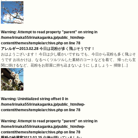
Warning
: Attempt to read property "parent" on string in
/home/irinaka55/irinakaganka.jp/public_html/wp-
content/themes/temple/archive.php
on line
78
アレルギー
2013.02.28
今日は花粉が多く飛ぶそうです！
おはようございます！ 今日は少し暖かいですね でも、今日から花粉も多く飛ぶそ
うです お出かけは、なるべくツルツルした素材のコートなどを着て、 帰ったら玄
関に掛けるなど、花粉をお部屋に持ち込まないように しましょう～ 掃除 […]
Warning
: Uninitialized string offset 0 in
/home/irinaka55/irinakaganka.jp/public_html/wp-
content/themes/temple/archive.php
on line
78
Warning
: Attempt to read property "parent" on string in
/home/irinaka55/irinakaganka.jp/public_html/wp-
content/themes/temple/archive.php
on line
78
眼科の給湯室
2013.02.25
白梅が咲いていました♪