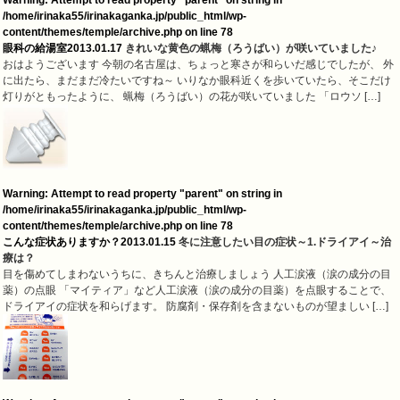
/home/irinaka55/irinakaganka.jp/public_html/wp-
content/themes/temple/archive.php
on line
78
眼科の給湯室
2013.01.17
きれいな黄色の蝋梅（ろうばい）が咲いていました♪
おはようございます 今朝の名古屋は、ちょっと寒さが和らいだ感じでしたが、 外
に出たら、まだまだ冷たいですね～ いりなか眼科近くを歩いていたら、そこだけ
灯りがともったように、 蝋梅（ろうばい）の花が咲いていました 「ロウソ […]
Warning
: Attempt to read property "parent" on string in
/home/irinaka55/irinakaganka.jp/public_html/wp-
content/themes/temple/archive.php
on line
78
こんな症状ありますか？
2013.01.15
冬に注意したい目の症状～1.ドライアイ～治
療は？
目を傷めてしまわないうちに、きちんと治療しましょう 人工涙液（涙の成分の目
薬）の点眼 「マイティア」など人工涙液（涙の成分の目薬）を点眼することで、
ドライアイの症状を和らげます。 防腐剤・保存剤を含まないものが望ましい […]