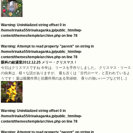
Warning
: Uninitialized string offset 0 in
/home/irinaka55/irinakaganka.jp/public_html/wp-
content/themes/temple/archive.php
on line
78
Warning
: Attempt to read property "parent" on string in
/home/irinaka55/irinakaganka.jp/public_html/wp-
content/themes/temple/archive.php
on line
78
眼科の給湯室
2012.12.25
メリー・クリスマス！
今日はクリスマスですね 今年は、リースを手作りしました。 クリスマス・リース
の由来は、様々な説がありますが、 最も古くは「古代ローマ」と言われているよ
うです！ 葉は殺菌作用と抗菌作用のある常緑樹、 香りの強いハーブなど付 […]
Warning
: Uninitialized string offset 0 in
/home/irinaka55/irinakaganka.jp/public_html/wp-
content/themes/temple/archive.php
on line
78
Warning
: Attempt to read property "parent" on string in