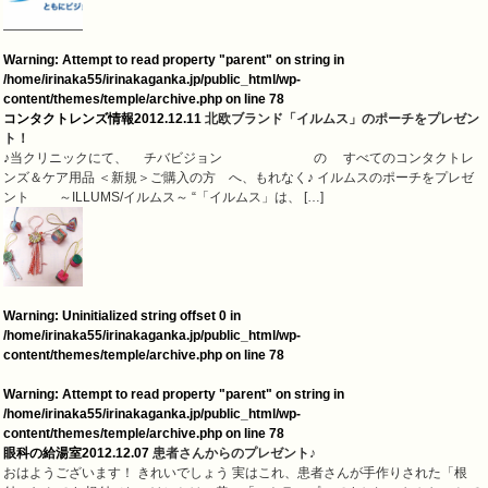
Warning
: Attempt to read property "parent" on string in
/home/irinaka55/irinakaganka.jp/public_html/wp-
content/themes/temple/archive.php
on line
78
コンタクトレンズ情報
2012.12.11
北欧ブランド「イルムス」のポーチをプレゼン
ト！
♪当クリニックにて、 チバビジョン の すべてのコンタクトレ
ンズ＆ケア用品 ＜新規＞ご購入の方 へ、もれなく♪ イルムスのポーチをプレゼ
ント ～ILLUMS/イルムス～ “「イルムス」は、 […]
Warning
: Uninitialized string offset 0 in
/home/irinaka55/irinakaganka.jp/public_html/wp-
content/themes/temple/archive.php
on line
78
Warning
: Attempt to read property "parent" on string in
/home/irinaka55/irinakaganka.jp/public_html/wp-
content/themes/temple/archive.php
on line
78
眼科の給湯室
2012.12.07
患者さんからのプレゼント♪
おはようございます！ きれいでしょう 実はこれ、患者さんが手作りされた「根