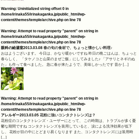
Warning
: Uninitialized string offset 0 in
/home/irinaka55/irinakaganka.jp/public_html/wp-
content/themes/temple/archive.php
on line
78
Warning
: Attempt to read property "parent" on string in
/home/irinaka55/irinakaganka.jp/public_html/wp-
content/themes/temple/archive.php
on line
78
眼科の給湯室
2013.03.08
春の旬の食材で、ちょっと懐かしい料理♪
おはようございます。 今日は、かなり暖かいですね 昨日の晩ごはんは、ちょっと
春らしく、 「タケノコと山菜のまぜご飯」にしてみました♪ 「アサリとネギのぬ
た」も作って食べました。 急に春が来たようで、美味しかったです 昔か […]
Warning
: Attempt to read property "parent" on string in
/home/irinaka55/irinakaganka.jp/public_html/wp-
content/themes/temple/archive.php
on line
78
アレルギー
2013.03.05
花粉に強いコンタクトレンズは？
花粉症のコンタクトレンズ・ユーザーにとって、 この時期は、トラブルが多く憂
鬱な期間ですね コンタクトレンズを装用していると、涙による洗浄効果が低下
し、 花粉が目の中にとどまり易くなります また、コンタクトレンズには装用時
[…]