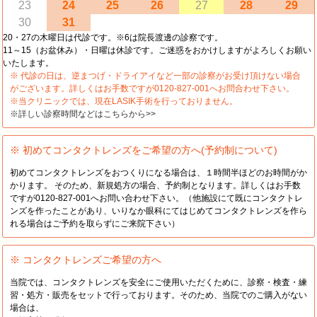
23
24
25
26
27
28
29
30
31
20・27の木曜日は代診です。※6は院長渡邊の診察です。
11～15（お盆休み）・日曜は休診です。ご迷惑をおかけしますがよろしくお願い
いたします。
※ 代診の日は、逆まつげ・ドライアイなど一部の診察がお受け頂けない場合
がございます。詳しくはお手数ですが0120-827-001へお問合わせ下さい。
※当クリニックでは、現在LASIK手術を行っておりません。
※詳しい診察時間などはこちらから>>
※ 初めてコンタクトレンズをご希望の方へ(予約制について)
初めてコンタクトレンズをおつくりになる場合は、１時間半ほどのお時間がか
かります。 そのため、新規処方の場合、予約制となります。詳しくはお手数
ですが0120-827-001へお問い合わせ下さい。（他施設にて既にコンタクトレ
ンズを作ったことがあり、いりなか眼科にてはじめてコンタクトレンズを作ら
れる場合はご予約を取らずにご来院下さい）
※ コンタクトレンズご希望の方へ
当院では、コンタクトレンズを安全にご使用いただくために、診察・検査・練
習・処方・販売をセットで行っております。そのため、当院でのご購入がない
場合は、