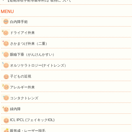
・ 【短期滞在手術等基本料1】取得について
白内障手術
ドライアイ外来
さかまつげ外来（二重）
眼瞼下垂（がんけんかすい）
オルソケラトロジー(ナイトレンズ）
子どもの近視
アレルギー外来
コンタクトレンズ
緑内障
ICL IPCL (フェイキックIOL)
眼形成・レーザー脱毛