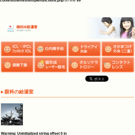
content/themes/temple/functions.php
on line
99
▸ 眼科の給湯室
Warning
: Uninitialized string offset 0 in