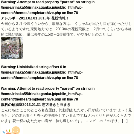
Warning
: Attempt to read property "parent" on string in
/home/irinaka55/irinakaganka.jp/public_html/wp-
content/themes/temple/archive.php
on line
78
アレルギー
2013.02.01
2013年 花粉情報！
今日から２月 今週ぐらいから、敏感な方は、 くしゃみが出たり目が痒かったりし
ているようですね 東海地方では、2013年の花粉飛散は、 2月中旬くらいから本格
的に飛び始め、 量は去年の1.5倍～2倍前後で、やや多いとのこと […]
Warning
: Uninitialized string offset 0 in
/home/irinaka55/irinakaganka.jp/public_html/wp-
content/themes/temple/archive.php
on line
78
Warning
: Attempt to read property "parent" on string in
/home/irinaka55/irinakaganka.jp/public_html/wp-
content/themes/temple/archive.php
on line
78
眼科の給湯室
2013.01.31
恵方巻きと豆まき
こんにちは ここのところ名古屋は、比較的あたたかい日が続いています よ～く見
ると、どの木も着々と春への準備をしているんですね ぷっくりと芽がふくらんで
います 花一杯のあたたかい春が、待ち遠しいです。 コンビニの「のぼり」 […]