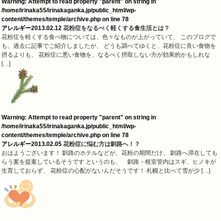
Warning
: Attempt to read property "parent" on string in
/home/irinaka55/irinakaganka.jp/public_html/wp-
content/themes/temple/archive.php
on line
78
アレルギー
2013.02.12
花粉症をなるべく軽くする食生活とは？
花粉症を軽くする食べ物については、色々なものが上がっていて、 このブログで
も、過去に記事でご紹介しましたが、 どうも調べてゆくと、花粉症に良い食物を
摂るよりも、 花粉症に悪い食物を、なるべく摂取しない方が効果的かもしれな
[…]
Warning
: Attempt to read property "parent" on string in
/home/irinaka55/irinakaganka.jp/public_html/wp-
content/themes/temple/archive.php
on line
78
アレルギー
2013.02.05
花粉症に悩む方は釧路へ！？
おはようございます！ 釧路のホテルなどが、花粉の期間だけ、 釧路へ滞在しても
らう案を提案しているそうです というのも、 釧路・根室管内はスギ、ヒノキが
生育しておらず、 花粉症の心配がないんだそうです！ 札幌と比べて雪が少 […]