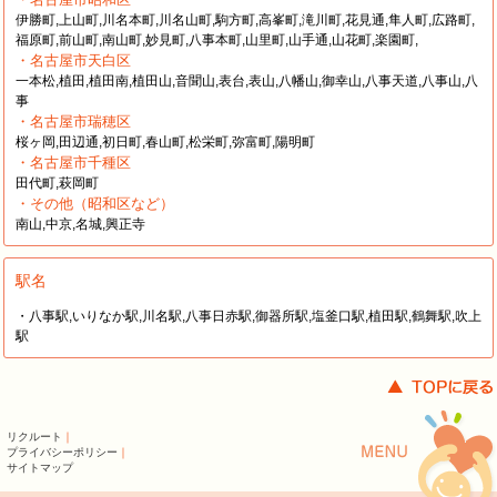
伊勝町,上山町,川名本町,川名山町,駒方町,高峯町,滝川町,花見通,隼人町,広路町,
福原町,前山町,南山町,妙見町,八事本町,山里町,山手通,山花町,楽園町,
・名古屋市天白区
一本松,植田,植田南,植田山,音聞山,表台,表山,八幡山,御幸山,八事天道,八事山,八
事
・名古屋市瑞穂区
桜ヶ岡,田辺通,初日町,春山町,松栄町,弥富町,陽明町
・名古屋市千種区
田代町,萩岡町
・その他（昭和区など）
南山,中京,名城,興正寺
駅名
・八事駅,いりなか駅,川名駅,八事日赤駅,御器所駅,塩釜口駅,植田駅,鶴舞駅,吹上
駅
リクルート
｜
プライバシーポリシー
｜
サイトマップ