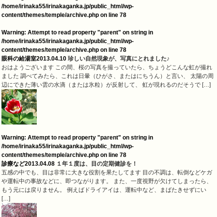
/home/irinaka55/irinakaganka.jp/public_html/wp-
content/themes/temple/archive.php
on line
78
Warning
: Attempt to read property "parent" on string in
/home/irinaka55/irinakaganka.jp/public_html/wp-
content/themes/temple/archive.php
on line
78
眼科の給湯室
2013.04.10
珍しい自然現象が、写真にとれました♪
おはようございます この間、桜の写真を撮っていたら、ちょうどこんな虹が撮れ
ました 調べてみたら、これは日暈（ひがさ、またはにちうん）と言い、 太陽の周
辺にできた薄い雲の水滴（または氷粒）が反射して、 虹が現れるのだそうで […]
Warning
: Attempt to read property "parent" on string in
/home/irinaka55/irinakaganka.jp/public_html/wp-
content/themes/temple/archive.php
on line
78
診療など
2013.04.08
１年１度は、目の定期健診を！
五感の中でも、目は非常に大きな役割を果たしてます 目の不調は、転倒などケガ
や運転中の事故などに、即つながります。 また、一度視野が欠けてしまったら、
もう元には戻りません。 例えばドライアイは、運転中など、まばたきせずにい
[…]