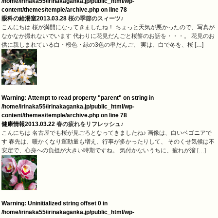
/home/irinaka55/irinakaganka.jp/public_html/wp-
content/themes/temple/archive.php
on line
78
眼科の給湯室
2013.03.28
桜の季節のスィーツ♪
こんにちは 桜が満開になってきましたね！ ちょっと天気が悪かったので、写真が
なかなか撮れないでいます 代わりに花見だんごと桜餅のお話を・・・。 花見のお
供に親しまれている白・桜色・緑の3色の串だんご、 実は、白で冬を、桜 […]
Warning
: Attempt to read property "parent" on string in
/home/irinaka55/irinakaganka.jp/public_html/wp-
content/themes/temple/archive.php
on line
78
健康情報
2013.03.22
春の疲れをリフレッシュ♪
こんにちは 名古屋でも桜が見ごろとなってきましたね♪ 画像は、白いベゴニアで
す 春先は、暖かくなり運動量も増え、行事が多かったりして、 そのくせ気候は不
安定で、心身への負担が大きい時期ですね。 気付かないうちに、疲れが溜 […]
Warning
: Uninitialized string offset 0 in
/home/irinaka55/irinakaganka.jp/public_html/wp-