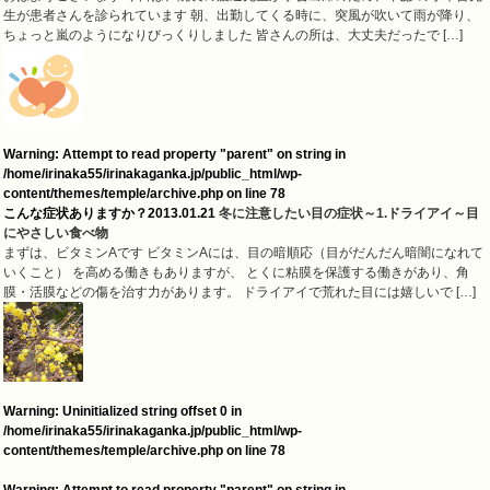
生が患者さんを診られています 朝、出勤してくる時に、突風が吹いて雨が降り、
ちょっと嵐のようになりびっくりしました 皆さんの所は、大丈夫だったで […]
Warning
: Attempt to read property "parent" on string in
/home/irinaka55/irinakaganka.jp/public_html/wp-
content/themes/temple/archive.php
on line
78
こんな症状ありますか？
2013.01.21
冬に注意したい目の症状～1.ドライアイ～目
にやさしい食べ物
まずは、ビタミンAです ビタミンAには、目の暗順応（目がだんだん暗闇になれて
いくこと） を高める働きもありますが、 とくに粘膜を保護する働きがあり、角
膜・活膜などの傷を治す力があります。 ドライアイで荒れた目には嬉しいで […]
Warning
: Uninitialized string offset 0 in
/home/irinaka55/irinakaganka.jp/public_html/wp-
content/themes/temple/archive.php
on line
78
Warning
: Attempt to read property "parent" on string in